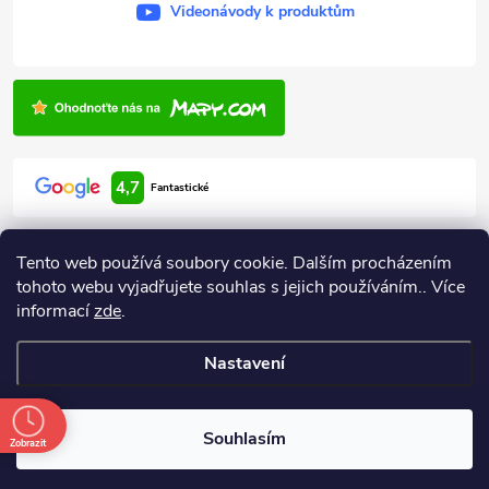
Videonávody k produktům
y
.
4,7
Fantastické
Tento web používá soubory cookie. Dalším procházením
tohoto webu vyjadřujete souhlas s jejich používáním.. Více
informací
zde
.
Informace pro vás
Nastavení
Copyright 2026
ARDEN HODONÍN
. Všechna práva vyhrazena.
Souhlasím
Zobrazit
Vytvořil Shoptet