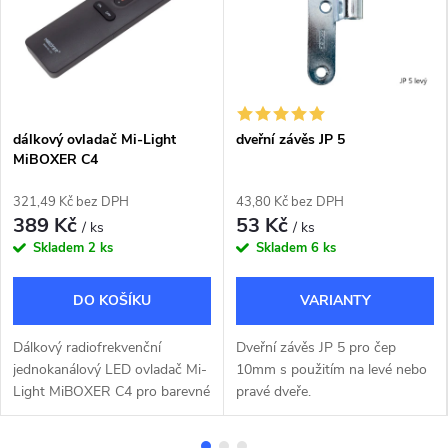
é
k
o
dálkový ovladač Mi-Light
dveřní závěs JP 5
v
MiBOXER C4
á
321,49 Kč bez DPH
43,80 Kč bez DPH
389 Kč
53 Kč
/ ks
/ ks
n
Skladem
2 ks
Skladem
6 ks
í
DO KOŠÍKU
,
Dálkový radiofrekvenční
Dveřní závěs JP 5 pro čep
s
jednokanálový LED ovladač Mi-
10mm s použitím na levé nebo
Light MiBOXER C4 pro barevné
pravé dveře.
t
RGB a CCT LED pásky.