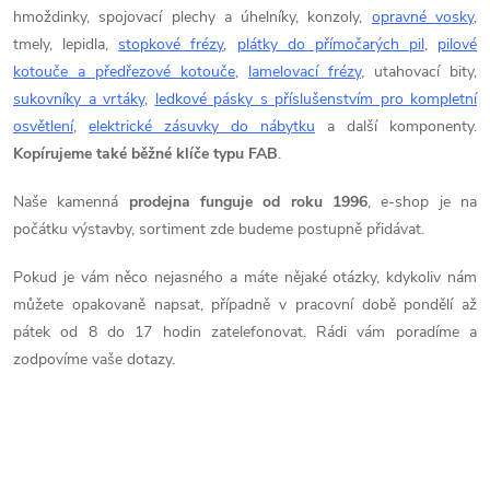
ř
hmoždinky, spojovací plechy a úhelníky, konzoly,
opravné vosky
,
tmely, lepidla,
stopkové frézy
,
plátky do přímočarých pil
,
pilové
e
kotouče a předřezové kotouče
,
lamelovací frézy
, utahovací bity,
b
sukovníky a vrtáky
,
ledkové pásky s příslušenstvím pro kompletní
osvětlení
,
elektrické zásuvky do nábytku
a další komponenty.
y
Kopírujeme také běžné klíče typu FAB
.
,
Naše kamenná
prodejna funguje od roku 1996
, e-shop je na
počátku výstavby, sortiment zde budeme postupně přidávat.
t
Pokud je vám něco nejasného a máte nějaké otázky, kdykoliv nám
r
můžete opakovaně napsat, případně v pracovní době pondělí až
pátek od 8 do 17 hodin zatelefonovat. Rádi vám poradíme a
u
zodpovíme vaše dotazy.
h
l