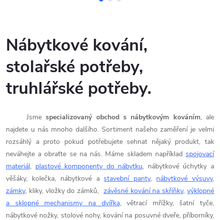
o
l
Nábytkové kování,
a
stolařské potřeby,
ř
truhlářské potřeby.
s
k
Jsme
specializovaný obchod s nábytkovým kováním
, ale
najdete u nás mnoho dalšího. Sortiment našeho zaměření je velmi
é
rozsáhlý a proto pokud potřebujete sehnat nějaký produkt, tak
neváhejte a obraťte se na nás. Máme skladem například
spojovací
p
materiál
,
plastové komponenty do nábytku
, nábytkové úchytky a
o
věšáky, kolečka, nábytkové a
stavební panty
,
nábytkové výsuvy
,
zámky
, kliky, vložky do zámků,
závěsné kování na skříňky
,
výklopné
t
a sklopné mechanismy na dvířka
, větrací mřížky, šatní tyče,
nábytkové nožky, stolové nohy, kování na posuvné dveře, příborníky,