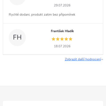
29.07.2026
Rychlé dodani, produkt zatim bez připomínek
František Hladík
FH
18.07.2026
Zobrazit další hodnocení
Z
á