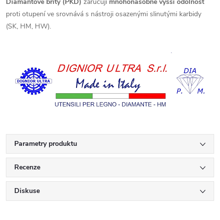
Diamantové břity (PKD)
zaručují
mnohonásobně vyšší odolnost
proti otupení ve srovnává s nástroji osazenými slinutými karbidy
(SK, HM, HW).
Parametry produktu
Recenze
Diskuse