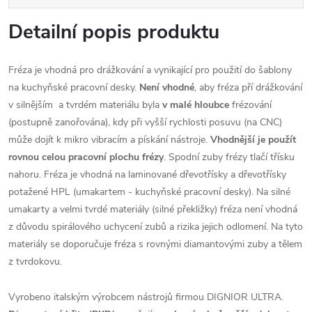
Detailní popis produktu
Fréza je vhodná pro drážkování a vynikající pro použití do šablony
na kuchyňské pracovní desky.
Není vhodné
, aby fréza pří drážkování
v silnějším a tvrdém materiálu byla
v malé hloubce
frézování
(postupně zanořována), kdy při vyšší rychlosti posuvu (na CNC)
může dojít k mikro vibracím a pískání nástroje.
Vhodnější je použít
rovnou celou pracovní plochu frézy
. Spodní zuby frézy tlačí třísku
nahoru. Fréza je vhodná na laminované dřevotřísky a dřevotřísky
potažené HPL (umakartem - kuchyňské pracovní desky). Na silné
umakarty a velmi tvrdé materiály (silné překližky) fréza není vhodná
z důvodu spirálového uchycení zubů a rizika jejich odlomení. Na tyto
materiály se doporučuje fréza s rovnými diamantovými zuby a tělem
z tvrdokovu.
Vyrobeno italským výrobcem nástrojů firmou DIGNIOR ULTRA.