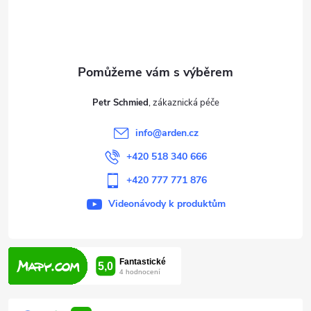
p
a
t
Petr Schmied
í
info
@
arden.cz
+420 518 340 666
+420 777 771 876
Videonávody k produktům