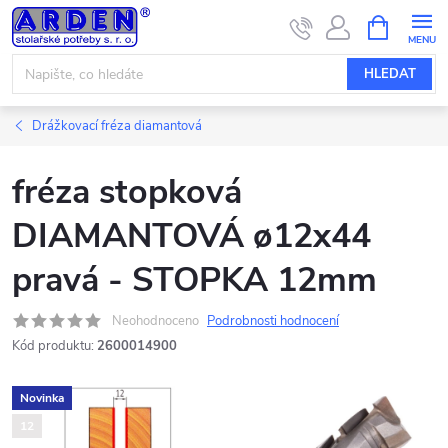
Přejít
NÁKUPNÍ
KOŠÍK
na
obsah
HLEDAT
Drážkovací fréza diamantová
fréza stopková
DIAMANTOVÁ ø12x44
pravá - STOPKA 12mm
Neohodnoceno
Podrobnosti hodnocení
Kód produktu:
2600014900
Novinka
12