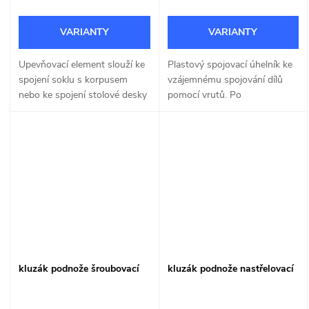
Upevňovací element slouží ke
Plastový spojovací úhelník ke
spojení soklu s korpusem
vzájemnému spojování dílů
nebo ke spojení stolové desky
pomocí vrutů. Po
s rámem a podobně.
přišroubování se zaklopí
krytkou.
kluzák podnože šroubovací
kluzák podnože nastřelovací