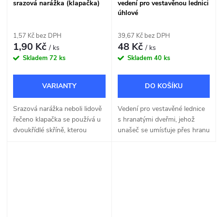
srazová narážka (klapačka)
vedení pro vestavěnou lednici
úhlové
1,57 Kč bez DPH
39,67 Kč bez DPH
1,90 Kč
48 Kč
/ ks
/ ks
Skladem
72 ks
Skladem
40 ks
DO KOŠÍKU
Srazová narážka neboli lidově
Vedení pro vestavěné lednice
řečeno klapačka se používá u
s hranatými dveřmi, jehož
dvoukřídlé skříně, kterou
unašeč se umísťuje přes hranu
chceme zamykat jedním
dvířek lednice.
zámkem.