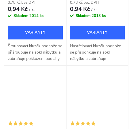
0,78 Kč bez DPH
0,78 Kč bez DPH
0,94 Kč
0,94 Kč
/ ks
/ ks
Skladem
2014 ks
Skladem
2013 ks
Šroubovací kluzák podnože se
Nastřelovací kluzák podnože
přišroubuje na sokl nábytku a
se přisponkuje na sokl
zabraňuje poškození podlahy
nábytku a zabraňuje
při posunu nábytku.
poškození podlahy při posunu
nábytku.