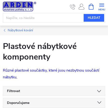
Přejít
NÁKUPNÍ
KOŠÍK
na
obsah
HLEDAT
Nábytkové kování
Plastové nábytkové
komponenty
Různé plastové součástky, které jsou nezbytnou součástí
nábytku,
Filtrovat
Ř
Doporučujeme