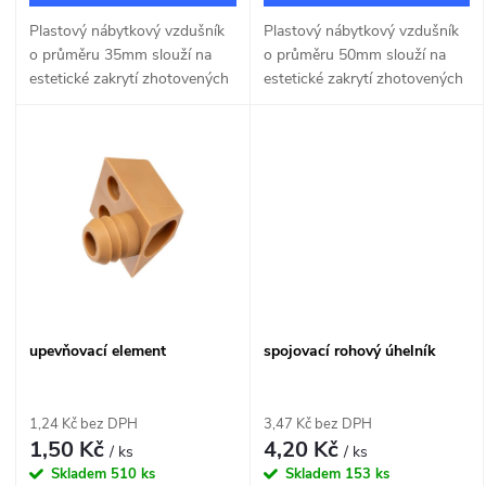
d
u
Plastový nábytkový vzdušník
Plastový nábytkový vzdušník
u
o průměru 35mm slouží na
o průměru 50mm slouží na
k
estetické zakrytí zhotovených
estetické zakrytí zhotovených
k
větracích otvorů v nábytku.
větracích otvorů v nábytku.
t
t
ů
ů
upevňovací element
spojovací rohový úhelník
1,24 Kč bez DPH
3,47 Kč bez DPH
1,50 Kč
4,20 Kč
/ ks
/ ks
Skladem
510 ks
Skladem
153 ks