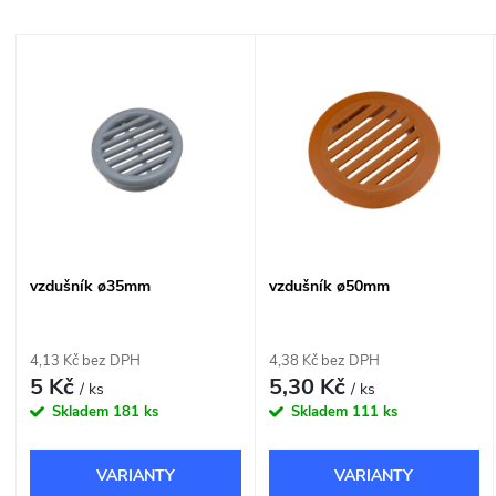
a
Nejlevnější
V
Nejdražší
z
ý
Nejprodávanější
e
p
Abecedně
n
i
í
s
vzdušník ø35mm
vzdušník ø50mm
p
p
r
4,13 Kč bez DPH
4,38 Kč bez DPH
r
5 Kč
5,30 Kč
/ ks
/ ks
o
Skladem
181 ks
Skladem
111 ks
o
d