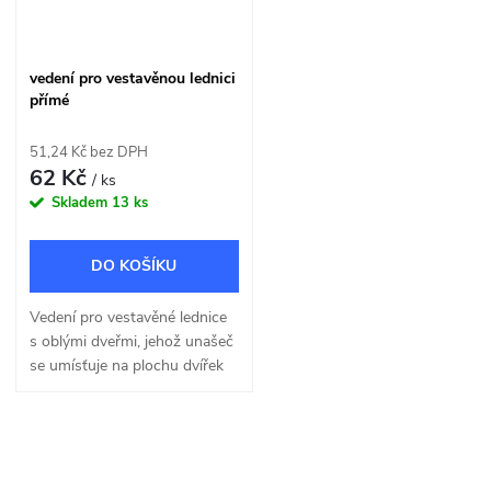
vedení pro vestavěnou lednici
přímé
51,24 Kč bez DPH
62 Kč
/ ks
Skladem
13 ks
DO KOŠÍKU
Vedení pro vestavěné lednice
s oblými dveřmi, jehož unašeč
se umísťuje na plochu dvířek
lednice.
O