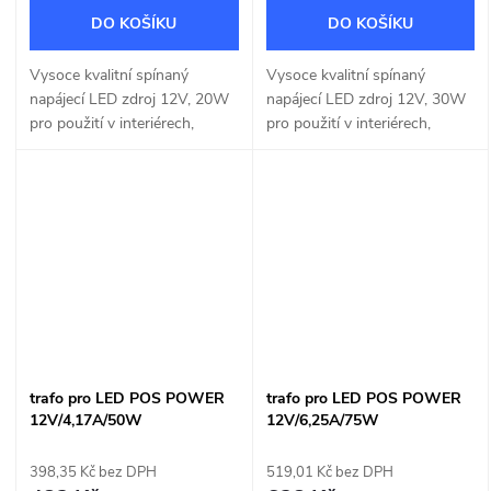
DO KOŠÍKU
DO KOŠÍKU
Vysoce kvalitní spínaný
Vysoce kvalitní spínaný
napájecí LED zdroj 12V, 20W
napájecí LED zdroj 12V, 30W
pro použití v interiérech,
pro použití v interiérech,
vhodný pro instalace na
vhodný pro instalace na
normálně hořlavé povrchy.
normálně hořlavé povrchy.
trafo pro LED POS POWER
trafo pro LED POS POWER
12V/4,17A/50W
12V/6,25A/75W
398,35 Kč bez DPH
519,01 Kč bez DPH