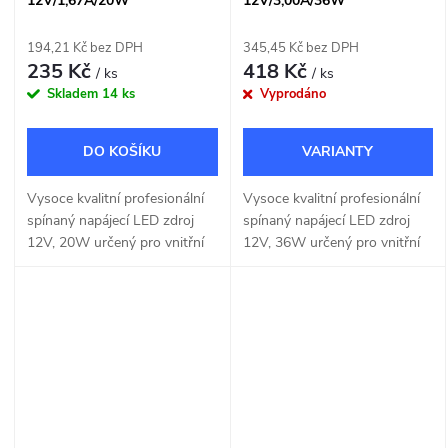
12V/1,67A/20W
12V/3,00A/36W
194,21 Kč bez DPH
345,45 Kč bez DPH
235 Kč
418 Kč
/ ks
/ ks
Skladem
14 ks
Vyprodáno
DO KOŠÍKU
Vysoce kvalitní profesionální
Vysoce kvalitní profesionální
spínaný napájecí LED zdroj
spínaný napájecí LED zdroj
12V, 20W určený pro vnitřní
12V, 36W určený pro vnitřní
použití, vhodný pro instalace
použití, vhodný pro instalace
do nábytkových sestav.
do nábytkových sestav.