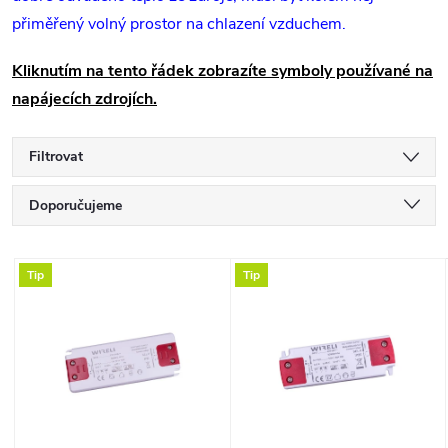
přiměřený volný prostor na chlazení vzduchem.
Kliknutím na tento řádek zobrazíte symboly používané na
napájecích zdrojích.
Filtrovat
Ř
Doporučujeme
a
Nejlevnější
V
Tip
Tip
Nejdražší
z
ý
Nejprodávanější
e
p
Abecedně
n
i