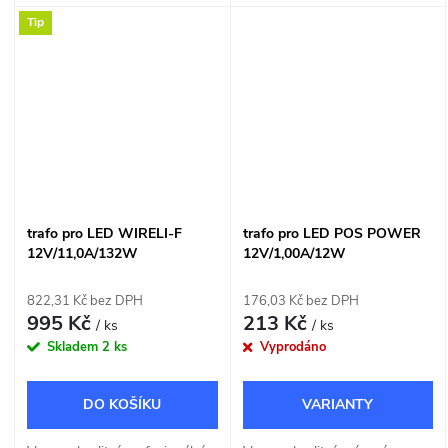
12V 75W určený pro přímou
12V 100W určený pro přímou
Tip
montáž na normálně hořlavé
montáž na normálně hořlavé
povrchy.
povrchy.
trafo pro LED WIRELI-F
trafo pro LED POS POWER
12V/11,0A/132W
12V/1,00A/12W
822,31 Kč bez DPH
176,03 Kč bez DPH
995 Kč
213 Kč
/ ks
/ ks
Skladem
2 ks
Vyprodáno
DO KOŠÍKU