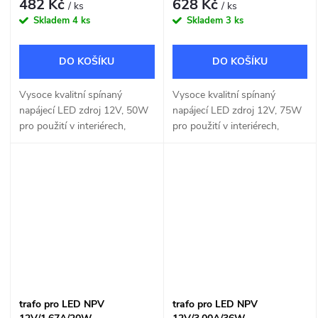
482 Kč
628 Kč
/ ks
/ ks
Skladem
4 ks
Skladem
3 ks
DO KOŠÍKU
DO KOŠÍKU
Vysoce kvalitní spínaný
Vysoce kvalitní spínaný
napájecí LED zdroj 12V, 50W
napájecí LED zdroj 12V, 75W
pro použití v interiérech,
pro použití v interiérech,
vhodný pro instalace na
vhodný pro instalace na
normálně hořlavé povrchy.
normálně hořlavé povrchy.
trafo pro LED NPV
trafo pro LED NPV