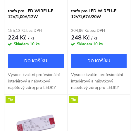
í
s
trafo pro LED WIRELI-F
trafo pro LED WIRELI-F
p
12V/1,00A/12W
12V/1,67A/20W
p
r
185,12 Kč bez DPH
204,96 Kč bez DPH
r
224 Kč
248 Kč
/ ks
/ ks
o
Skladem
10 ks
Skladem
10 ks
o
d
DO KOŠÍKU
DO KOŠÍKU
d
u
Vysoce kvalitní profesionální
Vysoce kvalitní profesionální
u
interiérový a nábytkový
interiérový a nábytkový
k
napěťový zdroj pro LEDKY
napěťový zdroj pro LEDKY
k
12V 12W určený pro přímou
12V 20W určený pro přímou
Tip
Tip
t
montáž na normálně hořlavé
montáž na normálně hořlavé
povrchy.
povrchy.
t
ů
ů