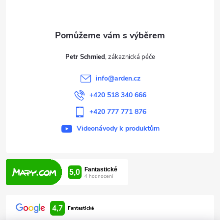
p
a
t
Petr Schmied
í
info
@
arden.cz
+420 518 340 666
+420 777 771 876
Videonávody k produktům
4,7
Fantastické