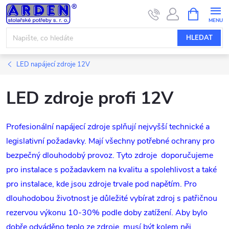
Přejít
NÁKUPNÍ
KOŠÍK
na
obsah
HLEDAT
LED napájecí zdroje 12V
LED zdroje profi 12V
Profesionální napájecí zdroje splňují nejvyšší technické a
legislativní požadavky. Mají všechny potřebné ochrany pro
bezpečný dlouhodobý provoz. Tyto zdroje doporučujeme
pro instalace s požadavkem na kvalitu a spolehlivost a také
pro instalace, kde jsou zdroje trvale pod napětím. Pro
dlouhodobou životnost je důležité vybírat zdroj s patřičnou
rezervou výkonu 10-30% podle doby zatížení. Aby bylo
dobře odváděno teplo ze zdroje, musí být kolem něj