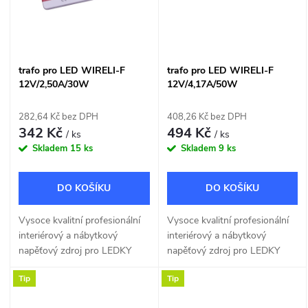
trafo pro LED WIRELI-F
trafo pro LED WIRELI-F
12V/2,50A/30W
12V/4,17A/50W
282,64 Kč bez DPH
408,26 Kč bez DPH
342 Kč
494 Kč
/ ks
/ ks
Skladem
15 ks
Skladem
9 ks
DO KOŠÍKU
DO KOŠÍKU
Vysoce kvalitní profesionální
Vysoce kvalitní profesionální
interiérový a nábytkový
interiérový a nábytkový
napěťový zdroj pro LEDKY
napěťový zdroj pro LEDKY
12V 30W určený pro přímou
12V 50W určený pro přímou
Tip
Tip
montáž na normálně hořlavé
montáž na normálně hořlavé
povrchy.
povrchy.