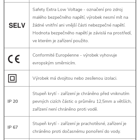
v
Safety Extra Low Voltage - označení pro zdroj
ý
malého bezpečného napětí, výrobek nesmí mít na
žádné vnitřní ani vnější části nebezpečné napětí.
p
Hodnota bezpečného napětí je závislá na prostředí,
i
ve kterém je zařízení použito.
s
Conformité Européenne - výrobek vyhovuje
evropským směrnicím.
u
Výrobek má dvojitou nebo zesílenou izolaci.
Stupeň krytí - zařízení je chráněno před vniknutím
IP 20
pevných cizích částic o průměru 12,5mm a větších,
zařízení není chráněno proti vodě.
Stupeň krytí - zařízení je prachotěsné, zařízení je
IP 67
chráněno proti dočasnému ponoření do vody.