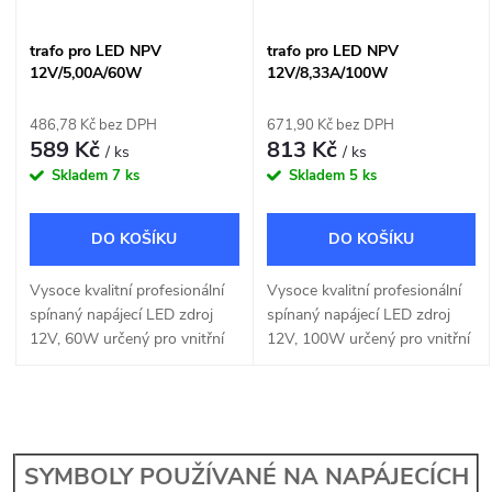
trafo pro LED NPV
trafo pro LED NPV
12V/5,00A/60W
12V/8,33A/100W
486,78 Kč bez DPH
671,90 Kč bez DPH
589 Kč
813 Kč
/ ks
/ ks
Skladem
7 ks
Skladem
5 ks
DO KOŠÍKU
DO KOŠÍKU
Vysoce kvalitní profesionální
Vysoce kvalitní profesionální
spínaný napájecí LED zdroj
spínaný napájecí LED zdroj
12V, 60W určený pro vnitřní
12V, 100W určený pro vnitřní
použití, vhodný pro instalace
použití, vhodný pro instalace
do nábytkových sestav.
do nábytkových sestav.
O
v
SYMBOLY POUŽÍVANÉ NA NAPÁJECÍCH