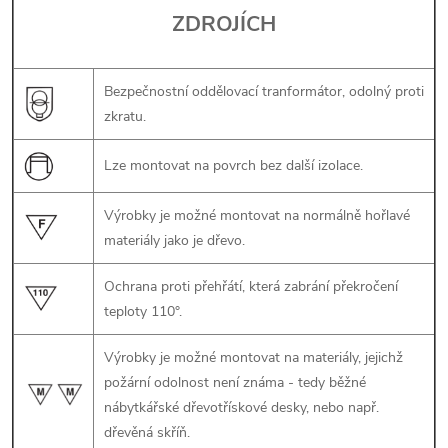
l
ZDROJÍCH
á
Bezpečnostní oddělovací tranformátor, odolný proti
d
zkratu.
a
Lze montovat na povrch bez další izolace.
c
í
Výrobky je možné montovat na normálně hořlavé
materiály jako je dřevo.
p
Ochrana proti přehřátí, která zabrání překročení
r
teploty 110°.
v
Výrobky je možné montovat na materiály, jejichž
k
požární odolnost není známa - tedy běžné
nábytkářské dřevotřískové desky, nebo např.
y
dřevěná skříň.