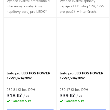
Vysoce kvalitní profesionální
Vysoce kvalitní spínaný
interiérový a nábytkový
napájecí LED zdroj 12V, 12W
napěťový zdroj pro LEDKY
pro použití v interiérech,
12V 132W určený pro přímou
vhodný pro instalace na
montáž na normálně hořlavé
normálně hořlavé povrchy.
povrchy.
trafo pro LED POS POWER
trafo pro LED POS POWER
12V/1,67A/20W
12V/2,50A/30W
262,81 Kč bez DPH
280,17 Kč bez DPH
318 Kč
339 Kč
/ ks
/ ks
Skladem
5 ks
Skladem
5 ks