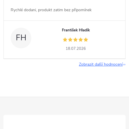
Rychlé dodani, produkt zatim bez připomínek
František Hladík
FH
18.07.2026
Zobrazit další hodnocení
Z
á