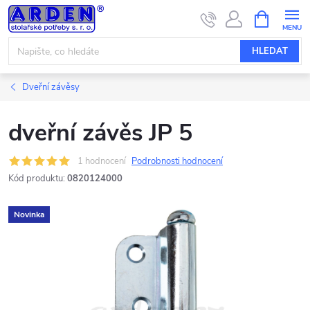
Přejít
NÁKUPNÍ
KOŠÍK
na
obsah
HLEDAT
Dveřní závěsy
dveřní závěs JP 5
1 hodnocení
Podrobnosti hodnocení
Kód produktu:
0820124000
Novinka