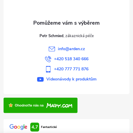
p
a
t
Petr Schmied
í
info
@
arden.cz
+420 518 340 666
+420 777 771 876
Videonávody k produktům
4,7
Fantastické