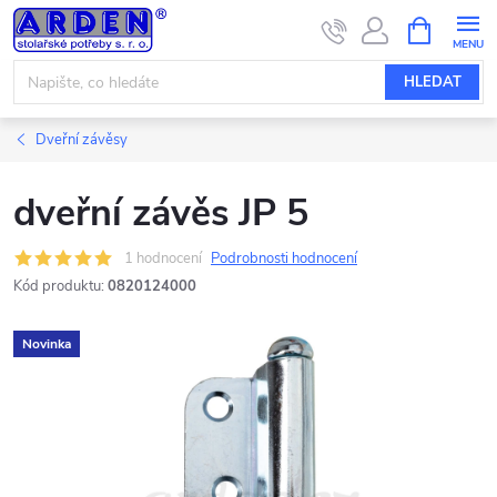
Přejít
NÁKUPNÍ
KOŠÍK
na
obsah
HLEDAT
Dveřní závěsy
dveřní závěs JP 5
1 hodnocení
Podrobnosti hodnocení
Kód produktu:
0820124000
Novinka