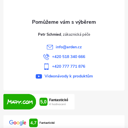
p
a
t
Petr Schmied
í
info
@
arden.cz
+420 518 340 666
+420 777 771 876
Videonávody k produktům
4,7
Fantastické