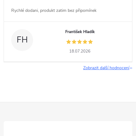
Rychlé dodani, produkt zatim bez připomínek
František Hladík
FH
18.07.2026
Zobrazit další hodnocení
Z
á