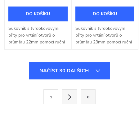
DO KOŠÍKU
DO KOŠÍKU
Sukovník s tvrdokovovými
Sukovník s tvrdokovovými
břity pro vrtání otvorů o
břity pro vrtání otvorů o
průměru 22mm pomocí ruční
průměru 23mm pomocí ruční
nebo stojanové vrtačky.
nebo stojanové vrtačky.
O
NAČÍST 30 DALŠÍCH
v
l
S
1
8
t
á
r
d
á
a
n
k