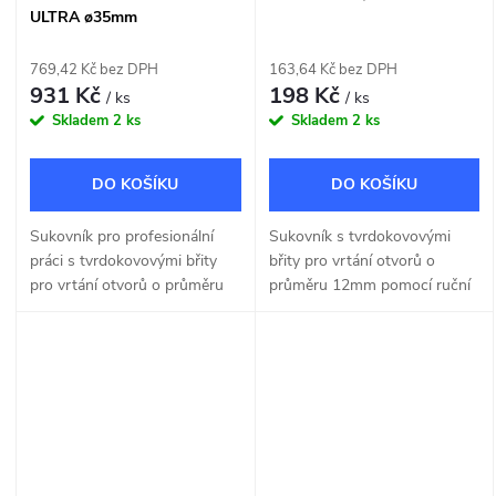
ULTRA ø35mm
769,42 Kč bez DPH
163,64 Kč bez DPH
931 Kč
198 Kč
/ ks
/ ks
Skladem
2 ks
Skladem
2 ks
DO KOŠÍKU
DO KOŠÍKU
Sukovník pro profesionální
Sukovník s tvrdokovovými
práci s tvrdokovovými břity
břity pro vrtání otvorů o
pro vrtání otvorů o průměru
průměru 12mm pomocí ruční
35mm pomocí ruční nebo
nebo stojanové vrtačky.
stojanové vrtačky.