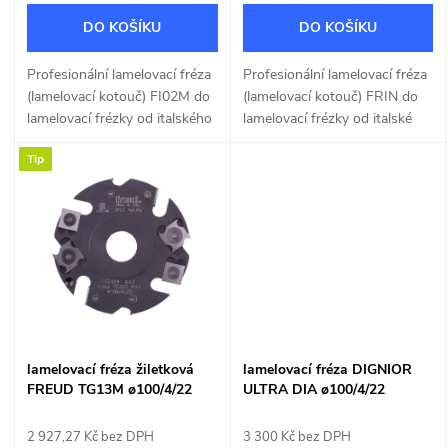
o
d
DO KOŠÍKU
DO KOŠÍKU
d
u
Profesionální lamelovací fréza
Profesionální lamelovací fréza
u
(lamelovací kotouč) FI02M do
(lamelovací kotouč) FRIN do
k
lamelovací frézky od italského
lamelovací frézky od italské
k
výrobce nástrojů FREUD.
firmy INTERNATIONAL
Tip
t
SAWS.
t
ů
ů
lamelovací fréza žiletková
lamelovací fréza DIGNIOR
FREUD TG13M ø100/4/22
ULTRA DIA ø100/4/22
2 927,27 Kč bez DPH
3 300 Kč bez DPH