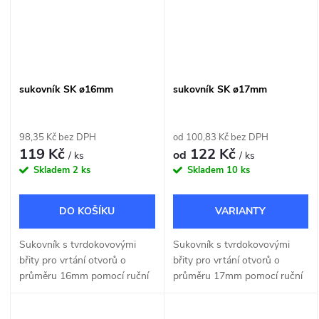
sukovník SK ø16mm
sukovník SK ø17mm
98,35 Kč bez DPH
od 100,83 Kč bez DPH
119 Kč
122 Kč
od
/ ks
/ ks
Skladem
2 ks
Skladem
10 ks
DO KOŠÍKU
Sukovník s tvrdokovovými
Sukovník s tvrdokovovými
břity pro vrtání otvorů o
břity pro vrtání otvorů o
průměru 16mm pomocí ruční
průměru 17mm pomocí ruční
nebo stojanové vrtačky.
nebo stojanové vrtačky.