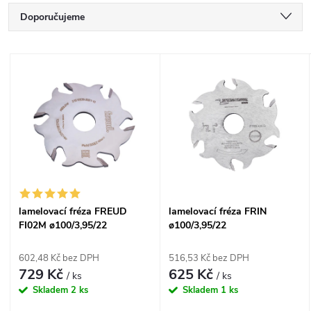
Ř
Doporučujeme
a
Nejlevnější
V
Nejdražší
z
ý
Nejprodávanější
e
p
Abecedně
n
i
í
s
lamelovací fréza FREUD
lamelovací fréza FRIN
p
FI02M ø100/3,95/22
ø100/3,95/22
p
r
602,48 Kč bez DPH
516,53 Kč bez DPH
r
729 Kč
625 Kč
/ ks
/ ks
o
Skladem
2 ks
Skladem
1 ks