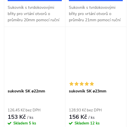
Sukovník s tvrdokovovými
Sukovník s tvrdokovovými
břity pro vrtání otvorů o
břity pro vrtání otvorů o
průměru 20mm pomocí ruční
průměru 21mm pomocí ruční
nebo stojanové vrtačky.
nebo stojanové vrtačky.
sukovník SK ø22mm
sukovník SK ø23mm
126,45 Kč bez DPH
128,93 Kč bez DPH
153 Kč
156 Kč
/ ks
/ ks
Skladem
5 ks
Skladem
12 ks