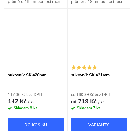
průměru 18mm pomocí ruční
průměru 19mm pomocí ruční
nebo stojanové vrtačky.
nebo stojanové vrtačky.
sukovník SK ø20mm
sukovník SK ø21mm
117,36 Kč bez DPH
od 180,99 Kč bez DPH
142 Kč
219 Kč
od
/ ks
/ ks
Skladem
8 ks
Skladem
7 ks
DO KOŠÍKU