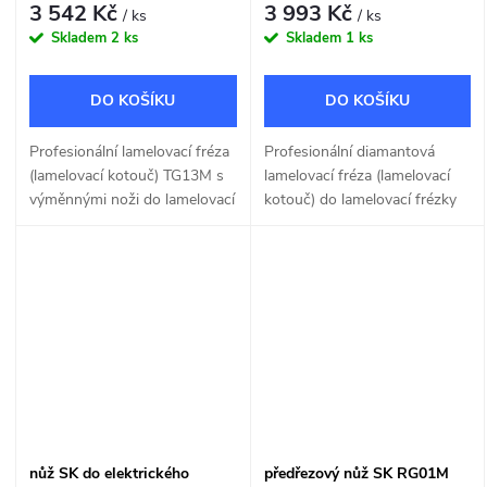
3 542 Kč
3 993 Kč
/ ks
/ ks
Skladem
2 ks
Skladem
1 ks
DO KOŠÍKU
DO KOŠÍKU
Profesionální lamelovací fréza
Profesionální diamantová
(lamelovací kotouč) TG13M s
lamelovací fréza (lamelovací
výměnnými noži do lamelovací
kotouč) do lamelovací frézky
frézky od italského výrobce
od italského výrobce nástrojů
nástrojů FREUD.
DIGNIOR ULTRA.
nůž SK do elektrického
předřezový nůž SK RG01M