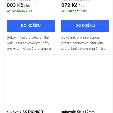
803 Kč
879 Kč
/ ks
/ ks
Skladem
2 ks
Skladem
2 ks
DO KOŠÍKU
DO KOŠÍKU
Sukovník pro profesionální
Sukovník pro profesionální
práci s tvrdokovovými břity
práci s tvrdokovovými břity
pro vrtání otvorů o průměru
pro vrtání otvorů o průměru
25mm pomocí ruční nebo
30mm pomocí ruční nebo
stojanové vrtačky.
stojanové vrtačky.
sukovník SK DIGNIOR
sukovník SK ø12mm