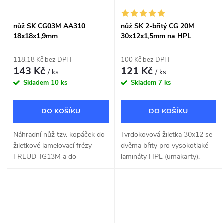
nůž SK CG03M AA310
nůž SK 2-břitý CG 20M
18x18x1,9mm
30x12x1,5mm na HPL
118,18 Kč bez DPH
100 Kč bez DPH
143 Kč
121 Kč
/ ks
/ ks
Skladem
10 ks
Skladem
7 ks
DO KOŠÍKU
DO KOŠÍKU
Náhradní nůž tzv. kopáček do
Tvrdokovová žiletka 30x12 se
žiletkové lamelovací frézy
dvěma břity pro vysokotlaké
FREUD TG13M a do
lamináty HPL (umakarty).
drážkovací frézy.