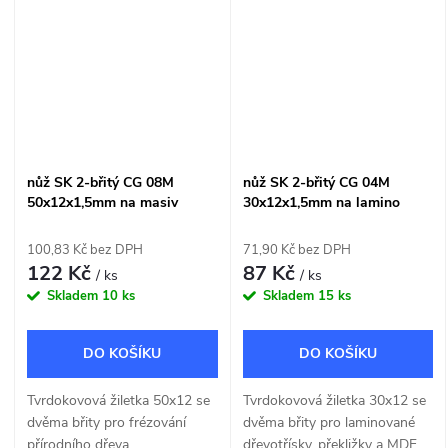
nůž SK 2-břitý CG 08M
nůž SK 2-břitý CG 04M
50x12x1,5mm na masiv
30x12x1,5mm na lamino
100,83 Kč bez DPH
71,90 Kč bez DPH
122 Kč
87 Kč
/ ks
/ ks
Skladem
10 ks
Skladem
15 ks
DO KOŠÍKU
DO KOŠÍKU
Tvrdokovová žiletka 50x12 se
Tvrdokovová žiletka 30x12 se
dvěma břity pro frézování
dvěma břity pro laminované
přírodního dřeva.
dřevotřísky, překližky a MDF.