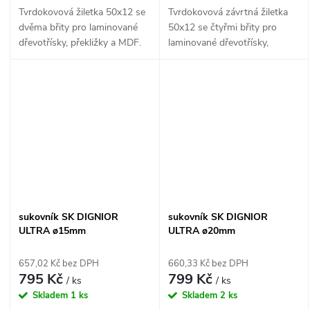
Tvrdokovová žiletka 50x12 se
Tvrdokovová závrtná žiletka
dvěma břity pro laminované
50x12 se čtyřmi břity pro
dřevotřísky, překližky a MDF.
laminované dřevotřísky,
překližky a MDF.
sukovník SK DIGNIOR
sukovník SK DIGNIOR
ULTRA ø15mm
ULTRA ø20mm
657,02 Kč bez DPH
660,33 Kč bez DPH
795 Kč
799 Kč
/ ks
/ ks
Skladem
1 ks
Skladem
2 ks