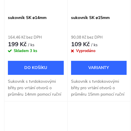
sukovník SK ø14mm
sukovník SK ø15mm
164,46 Kč bez DPH
90,08 Kč bez DPH
199 Kč
109 Kč
/ ks
/ ks
Skladem
3 ks
Vyprodáno
DO KOŠÍKU
Sukovník s tvrdokovovými
Sukovník s tvrdokovovými
břity pro vrtání otvorů o
břity pro vrtání otvorů o
průměru 14mm pomocí ruční
průměru 15mm pomocí ruční
nebo stojanové vrtačky.
nebo stojanové vrtačky.