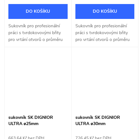
DO KOŠÍKU
DO KOŠÍKU
Sukovník pro profesionální
Sukovník pro profesionální
práci s tvrdokovovými břity
práci s tvrdokovovými břity
pro vrtání otvorů o průměru
pro vrtání otvorů o průměru
15mm pomocí ruční nebo
20mm pomocí ruční nebo
stojanové vrtačky.
stojanové vrtačky.
sukovník SK DIGNIOR
sukovník SK DIGNIOR
ULTRA ø25mm
ULTRA ø30mm
663,64 Kč bez DPH
726,45 Kč bez DPH