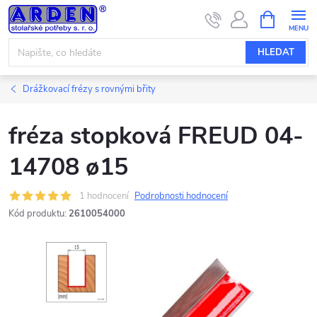
Přejít
NÁKUPNÍ
KOŠÍK
na
obsah
HLEDAT
Drážkovací frézy s rovnými břity
fréza stopková FREUD 04-
14708 ø15
1 hodnocení
Podrobnosti hodnocení
Kód produktu:
2610054000