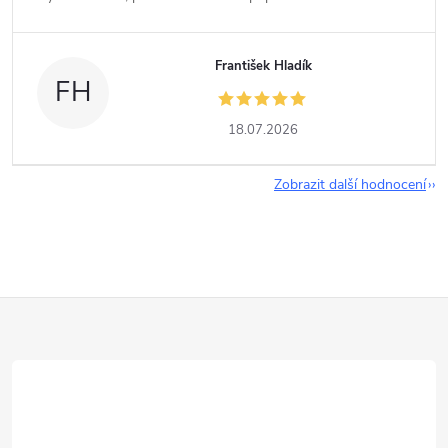
František Hladík
FH
18.07.2026
Zobrazit další hodnocení
Z
á
p