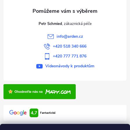
a
t
Petr Schmied
í
info
@
arden.cz
+420 518 340 666
+420 777 771 876
Videonávody k produktům
4,7
Fantastické