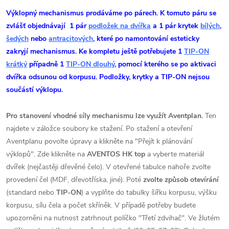
Výklopný mechanismus prodáváme po párech. K tomuto páru se
zvlášť objednávají 1 pár
podložek na dvířka
a 1 pár krytek
bílých
,
šedých
nebo
antracitových
, které po namontování esteticky
zakryjí mechanismus. Ke kompletu ještě potřebujete 1
TIP-ON
krátký
případně 1
TIP-ON dlouhý
, pomocí kterého se po aktivaci
dvířka odsunou od korpusu. Podložky, krytky a TIP-ON nejsou
součástí výklopu.
Pro stanovení vhodné síly mechanismu lze využít Aventplan.
Ten
najdete v záložce soubory ke stažení. Po stažení a otevření
Aventplanu povolte úpravy a klikněte na "Přejít k plánování
výklopů". Zde klikněte na
AVENTOS HK top
a vyberte materiál
dvířek (nejčastěji dřevěné čelo). V otevřené tabulce nahoře zvolte
provedení čel (MDF, dřevotříska, jiné). Poté
zvolte způsob otevírání
(standard nebo
TIP-ON
) a vyplňte do tabulky šířku korpusu, výšku
korpusu, sílu čela a počet skříněk. V případě potřeby budete
upozorněni na nutnost zatrhnout políčko "Třetí zdvihač". Ve žlutém