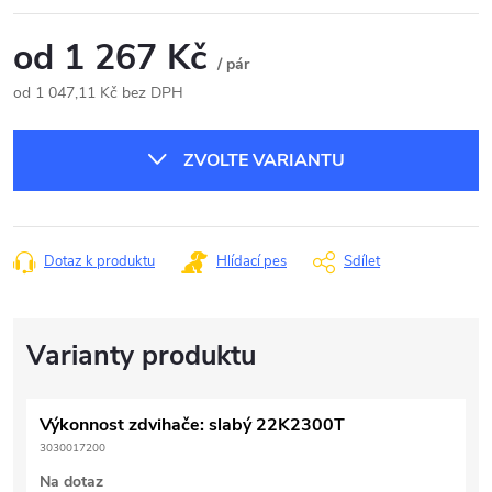
od
1 267 Kč
/ pár
od
1 047,11 Kč
bez DPH
Měrná
cena:
ZVOLTE VARIANTU
Dotaz k produktu
Hlídací pes
Sdílet
Výkonnost zdvihače: slabý 22K2300T
3030017200
Na dotaz