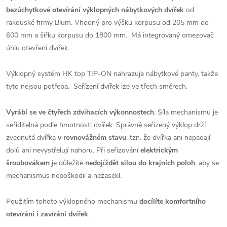
bezúchytkové otevírání výklopných nábytkových dvířek
od
rakouské firmy Blum. Vhodný pro výšku korpusu od 205 mm do
600 mm a šířku korpusu do 1800 mm. Má integrovaný omezovač
úhlu otevření dvířek.
Výklopný systém HK top TIP-ON nahrazuje nábytkové panty, takže
tyto nejsou potřeba. Seřízení dvířek lze ve třech směrech.
Vyrábí se ve čtyřech zdvihacích výkonnostech
. Síla mechanismu je
seřiditelná podle hmotnosti dvířek. Správně seřízený výklop drží
zvednutá dvířka
v rovnovážném stavu
, tzn. že dvířka ani nepadají
dolů ani nevystřelují nahoru. Při seřizování
elektrickým
šroubovákem
je důležité
nedojíždět silou do krajních poloh
, aby se
mechanismus nepoškodil a nezasekl.
Použitím tohoto výklopného mechanismu
docílíte komfortního
otevírání i zavírání dvířek
.