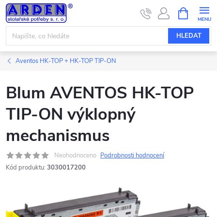
Přejít
NÁKUPNÍ
KOŠÍK
na
obsah
HLEDAT
Aventos HK-TOP + HK-TOP TIP-ON
Blum AVENTOS HK-TOP
TIP-ON výklopný
mechanismus
Neohodnoceno
Podrobnosti hodnocení
Kód produktu:
3030017200