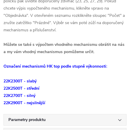
políčku pak uvidíte doporučený zdvihač (23, 25, 27, 29). Pokud
chcete výpis vypočteného mechanismu, klikněte vpravo na
"Objednávka". V otevřeném seznamu rozklikněte sloupec "Počet" a
zrušte zatržítko "Prázdné". Výběr se vám poté zúží na doporučený
mechanismus a příslušenství.
Můžete se také s výpočtem vhodného mechanismu obrátit na nás
a my vám vhodný mechanismus pomůžeme určit.
Označení mechanismů HK top podle stupně výkonnosti:
22K2300T - slabý
22K2500T - střední
22K2700T - silný
22K2900T - nejsilnější
Parametry produktu