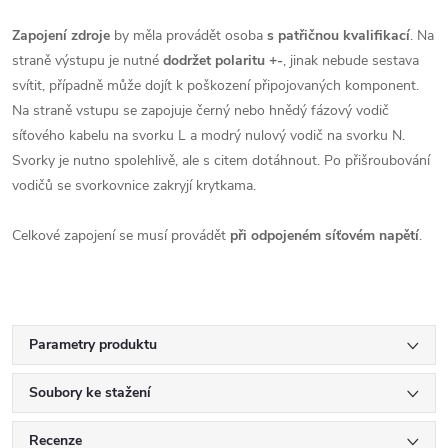
Zapojení zdroje
by měla provádět osoba
s patřičnou kvalifikací
. Na
straně výstupu je nutné
dodržet polaritu +-
, jinak nebude sestava
svítit, případně může dojít k poškození připojovaných komponent.
Na straně vstupu se zapojuje černý nebo hnědý fázový vodič
síťového kabelu na svorku L a modrý nulový vodič na svorku N.
Svorky je nutno spolehlivě, ale s citem dotáhnout. Po přišroubování
vodičů se svorkovnice zakryjí krytkama.
Celkové zapojení se musí provádět
při odpojeném síťovém napětí
.
Parametry produktu
Soubory ke stažení
Recenze