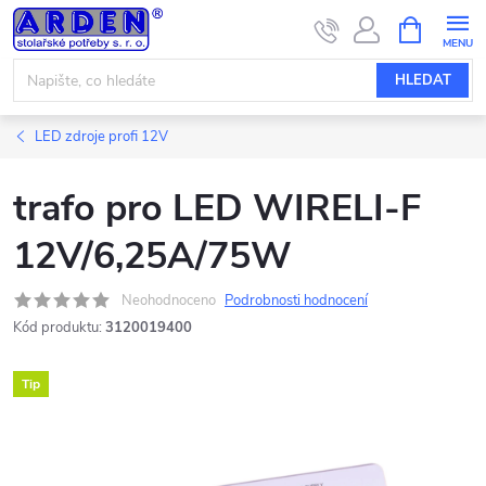
Přejít
NÁKUPNÍ
KOŠÍK
na
obsah
HLEDAT
LED zdroje profi 12V
trafo pro LED WIRELI-F
12V/6,25A/75W
Neohodnoceno
Podrobnosti hodnocení
Kód produktu:
3120019400
Tip