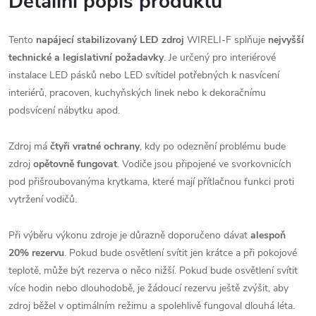
Detailní popis produktu
Tento
napájecí stabilizovaný LED zdroj
WIRELI-F splňuje
nejvyšší
technické a legislativní požadavky
. Je určený pro interiérové
instalace LED pásků nebo LED svítidel potřebných k nasvícení
interiérů, pracoven, kuchyňských linek nebo k dekoračnímu
podsvícení nábytku apod.
Zdroj má
čtyři vratné ochrany
, kdy po odeznění problému bude
zdroj
opětovně fungovat
. Vodiče jsou připojené ve svorkovnicích
pod přišroubovanýma krytkama, které mají přítlačnou funkci proti
vytržení vodičů.
Při výběru výkonu zdroje je důrazně doporučeno dávat
alespoň
20% rezervu
. Pokud bude osvětlení svítit jen krátce a při pokojové
teplotě, může být rezerva o něco nižší. Pokud bude osvětlení svítit
více hodin nebo dlouhodobě, je žádoucí rezervu ještě zvýšit, aby
zdroj běžel v optimálním režimu a spolehlivě fungoval dlouhá léta.