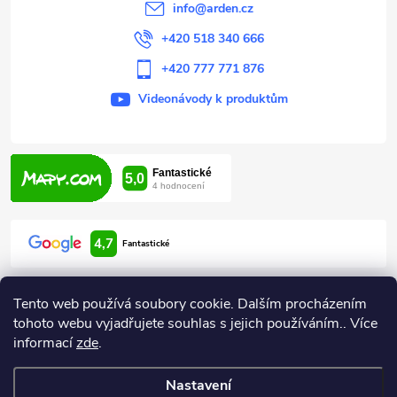
í
info
@
arden.cz
+420 518 340 666
+420 777 771 876
Videonávody k produktům
4,7
Fantastické
Tento web používá soubory cookie. Dalším procházením
tohoto webu vyjadřujete souhlas s jejich používáním.. Více
informací
zde
.
Informace pro vás
Nastavení