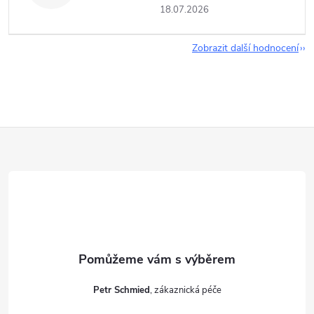
18.07.2026
Zobrazit další hodnocení
Z
á
p
a
t
Petr Schmied