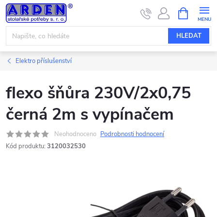
Přejít
NÁKUPNÍ
KOŠÍK
na
obsah
HLEDAT
Elektro příslušenství
flexo šňůra 230V/2x0,75
černá 2m s vypínačem
Neohodnoceno
Podrobnosti hodnocení
Kód produktu:
3120032530