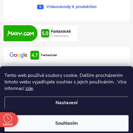
Videonávody k produktům
4,7
Fantastické
Tento web používá soubory cookie. Dalším procházením
tohoto webu vyjadřujete souhlas s jejich používáním.. Více
informací
zde
.
Informace pro vás
Nastavení
Copyright 2026
ARDEN HODONÍN
. Všechna práva vyhrazena.
Souhlasím
Zobrazit
Vytvořil Shoptet