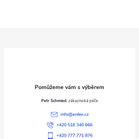
Z
á
p
a
t
Petr Schmied
í
info
@
arden.cz
+420 518 340 666
+420 777 771 876