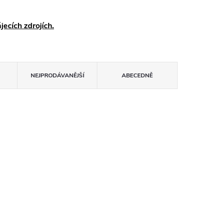
ecích zdrojích.
NEJPRODÁVANĚJŠÍ
ABECEDNĚ
Tip