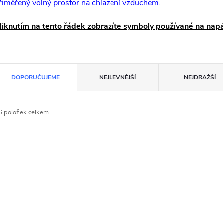
řiměřený volný prostor na chlazení vzduchem.
liknutím na tento řádek zobrazíte symboly používané na napáj
Ř
DOPORUČUJEME
NEJLEVNĚJŠÍ
NEJDRAŽŠÍ
a
6
položek celkem
z
V
Tip
Tip
e
ý
n
p