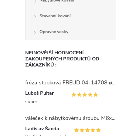
Nábytkové kování
Stavební kování
Opravné vosky
NEJNOVĚJŠÍ HODNOCENÍ
ZAKOUPENÝCH PRODUKTŮ OD
ZÁKAZNÍKŮ :
fréza stopková FREUD 04-14708 ø15
Luboš Pultar
super
váleček k nábytkovému šroubu M6x10x14mm Zn
Ladislav Šanda