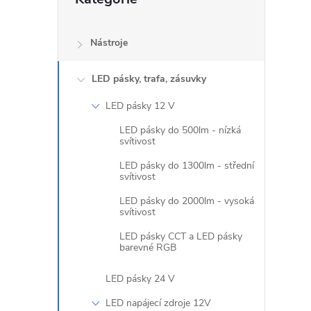
kategorie
l
Nástroje
LED pásky, trafa, zásuvky
LED pásky 12 V
LED pásky do 500lm - nízká
svítivost
LED pásky do 1300lm - střední
svítivost
LED pásky do 2000lm - vysoká
svítivost
LED pásky CCT a LED pásky
barevné RGB
LED pásky 24 V
LED napájecí zdroje 12V