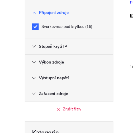
p
r
Připojení zdroje
K
a
Svorkovnice pod krytkou
16
n
Stupeň krytí IP
n
í
Výkon zdroje
1
p
Výstupní napětí
a
Zařazení zdroje
n
Zrušit filtry
í
i
e
Přeskočit
Kategorie