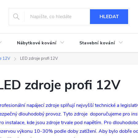
HLEDAT
Nábytkové kování
Stavební kování
je 12V
LED zdroje profi 12V
LED zdroje profi 12V
rofesionální napájecí zdroje splňují nejvyšší technické a legisl
ezpečný dlouhodobý provoz. Tyto zdroje doporučujeme pro insta
ro instalace, kde jsou zdroje trvale pod napětím. Pro dlouhodobou
ezervou výkonu 10-30% podle doby zatížení. Aby bylo dobře odv