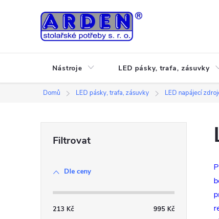
Přejít
na
obsah
Nástroje
LED pásky, trafa, zásuvky
Domů
LED pásky, trafa, zásuvky
LED napájecí zdro
P
o
P
Dle ceny
s
b
p
t
r
213
Kč
995
Kč