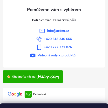
a
t
Petr Schmied
í
info
@
arden.cz
+420 518 340 666
+420 777 771 876
Videonávody k produktům
4,7
Fantastické