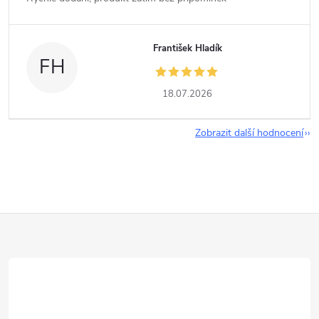
František Hladík
FH
18.07.2026
Zobrazit další hodnocení
Z
á
p