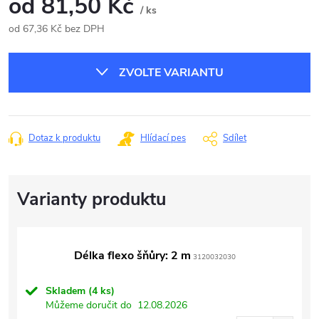
od
81,50 Kč
/ ks
od
67,36 Kč
bez DPH
Měrná
cena:
ZVOLTE VARIANTU
Dotaz k produktu
Hlídací pes
Sdílet
Délka flexo šňůry: 2 m
3120032030
Skladem
(4 ks)
Můžeme doručit do
12.08.2026