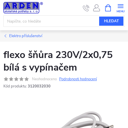
Přejít
NÁKUPNÍ
KOŠÍK
na
obsah
HLEDAT
Elektro příslušenství
flexo šňůra 230V/2x0,75
bílá s vypínačem
Neohodnoceno
Podrobnosti hodnocení
Kód produktu:
3120032030