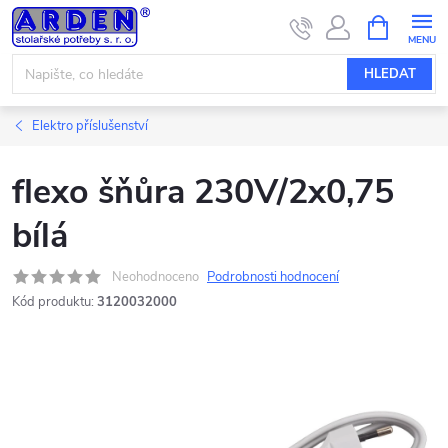
Přejít
NÁKUPNÍ
KOŠÍK
na
obsah
HLEDAT
Elektro příslušenství
flexo šňůra 230V/2x0,75
bílá
Neohodnoceno
Podrobnosti hodnocení
Kód produktu:
3120032000