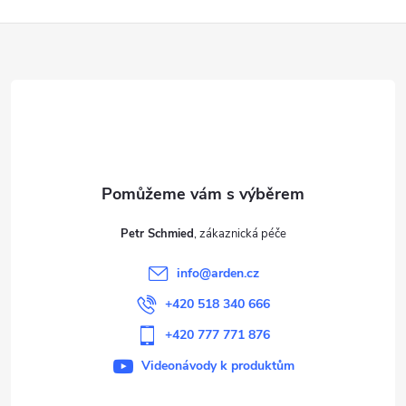
Z
á
p
a
t
Petr Schmied
í
info
@
arden.cz
+420 518 340 666
+420 777 771 876
Videonávody k produktům