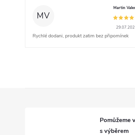
Martin Vale
MV
29.07.20
Rychlé dodani, produkt zatim bez připomínek
Z
á
p