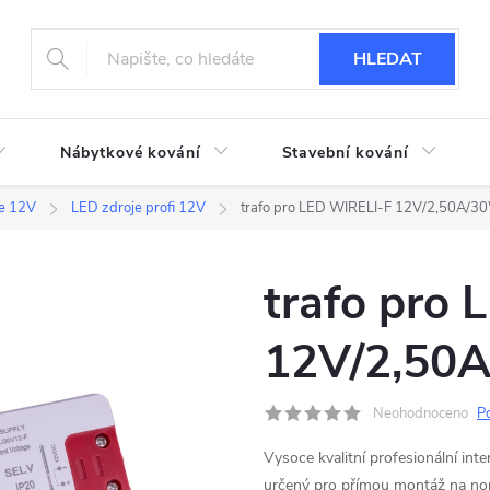
HLEDAT
Nábytkové kování
Stavební kování
je 12V
LED zdroje profi 12V
trafo pro LED WIRELI-F 12V/2,50A/3
trafo pro
12V/2,50
Neohodnoceno
P
Vysoce kvalitní profesionální i
určený pro přímou montáž na nor