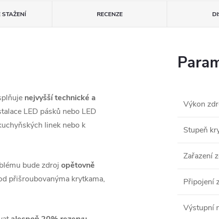
 STAŽENÍ
RECENZE
D
Param
plňuje
nejvyšší technické a
Výkon zdr
instalace LED pásků nebo LED
 kuchyňských linek nebo k
Stupeň kry
Zařazení z
oblému bude zdroj
opětovně
 pod přišroubovanýma krytkama,
Připojení 
Výstupní 