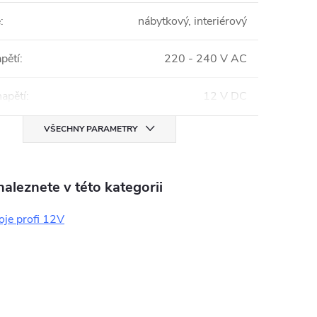
e
:
nábytkový, interiérový
pětí
:
220 - 240 V AC
napětí
:
12 V DC
VŠECHNY PARAMETRY
aleznete v této kategorii
oje profi 12V