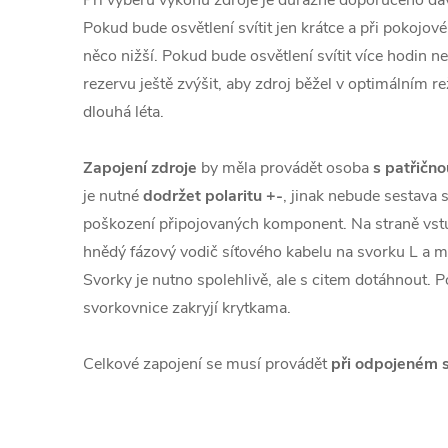
Při výběru výkonu zdroje je důrazně doporučeno dá
Pokud bude osvětlení svítit jen krátce a při pokojov
něco nižší. Pokud bude osvětlení svítit více hodin 
rezervu ještě zvýšit, aby zdroj běžel v optimálním r
dlouhá léta.
Zapojení zdroje
by měla provádět osoba
s patřično
je nutné
dodržet polaritu +-
, jinak nebude sestava s
poškození připojovaných komponent. Na straně vst
hnědý fázový vodič síťového kabelu na svorku L a m
Svorky je nutno spolehlivě, ale s citem dotáhnout. 
svorkovnice zakryjí krytkama.
Celkové zapojení se musí provádět
při odpojeném 