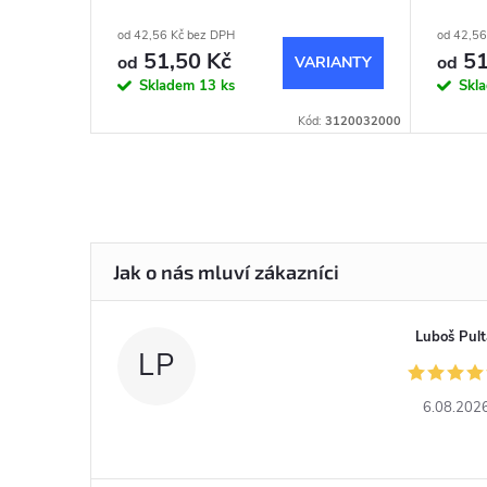
od 42,56 Kč bez DPH
od 42,56
51,50 Kč
51
od
od
Skladem
13 ks
Skl
Kód:
3120032000
Luboš Pult
LP
6.08.202