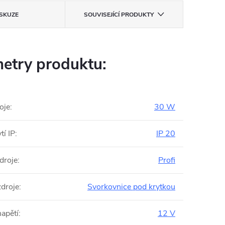
ISKUZE
SOUVISEJÍCÍ PRODUKTY
etry produktu:
oje
:
30 W
tí IP
:
IP 20
droje
:
Profi
zdroje
:
Svorkovnice pod krytkou
napětí
:
12 V