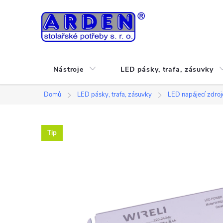
Přejít
na
obsah
Nástroje
LED pásky, trafa, zásuvky
Domů
LED pásky, trafa, zásuvky
LED napájecí zdro
Tip