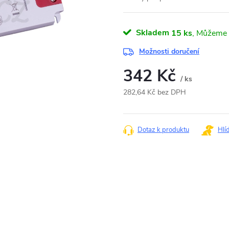
Skladem
15 ks
Možnosti doručení
342 Kč
/ ks
282,64 Kč bez DPH
Měrná
cena:
Dotaz k produktu
Hlí