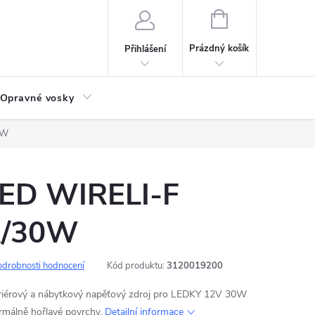
NÁKUPNÍ
KOŠÍK
Prázdný košík
Přihlášení
Opravné vosky
0W
 LED WIRELI-F
A/30W
odrobnosti hodnocení
Kód produktu:
3120019200
nteriérový a nábytkový napěťový zdroj pro LEDKY 12V 30W
málně hořlavé povrchy.
Detailní informace