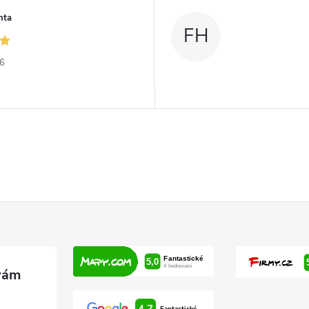
nta
FH
26