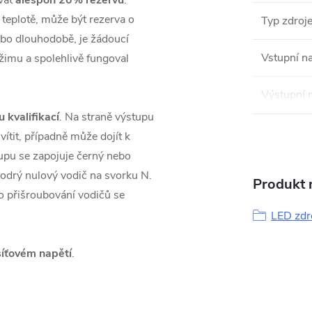
vat
alespoň 20% rezervu
.
é teplotě, může být rezerva o
Typ zdroj
nebo dlouhodobě, je žádoucí
Vstupní na
ežimu a spolehlivě fungoval
Výstupní 
u kvalifikací
. Na straně výstupu
vítit, případně může dojít k
upu se zapojuje černý nebo
odrý nulový vodič na svorku N.
Produkt n
Po přišroubování vodičů se
LED zdr
síťovém napětí
.