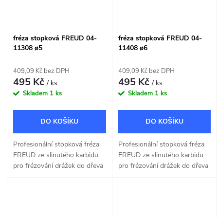
fréza stopková FREUD 04-
fréza stopková FREUD 04-
11308 ø5
11408 ø6
409,09 Kč bez DPH
409,09 Kč bez DPH
495 Kč
495 Kč
/ ks
/ ks
Skladem
1 ks
Skladem
1 ks
DO KOŠÍKU
DO KOŠÍKU
Profesionální stopková fréza
Profesionální stopková fréza
FREUD ze slinutého karbidu
FREUD ze slinutého karbidu
pro frézování drážek do dřeva
pro frézování drážek do dřeva
a dřevotřísky o šířce 5mm.
a dřevotřísky o šířce 6mm.