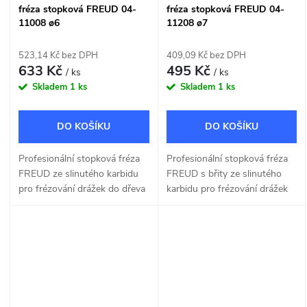
fréza stopková FREUD 04-
fréza stopková FREUD 04-
11008 ø6
11208 ø7
523,14 Kč bez DPH
409,09 Kč bez DPH
633 Kč
495 Kč
/ ks
/ ks
Skladem
1 ks
Skladem
1 ks
DO KOŠÍKU
DO KOŠÍKU
Profesionální stopková fréza
Profesionální stopková fréza
FREUD ze slinutého karbidu
FREUD s břity ze slinutého
pro frézování drážek do dřeva
karbidu pro frézování drážek
a dřevotřísky o šířce 6mm.
do dřeva a dřevotřísky o šířce
7mm.