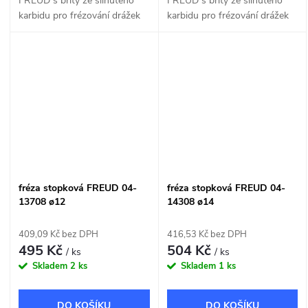
FREUD s břity ze slinutého
FREUD s břity ze slinutého
karbidu pro frézování drážek
karbidu pro frézování drážek
do dřeva a dřevotřísky o šířce
do dřeva a dřevotřísky o šířce
9mm.
12mm.
fréza stopková FREUD 04-
fréza stopková FREUD 04-
13708 ø12
14308 ø14
409,09 Kč bez DPH
416,53 Kč bez DPH
495 Kč
504 Kč
/ ks
/ ks
Skladem
2 ks
Skladem
1 ks
DO KOŠÍKU
DO KOŠÍKU