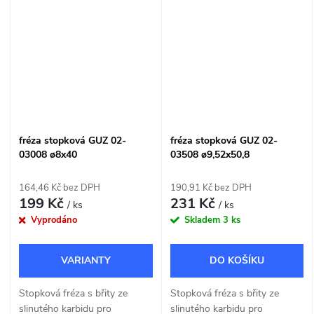
fréza stopková GUZ 02-
fréza stopková GUZ 02-
03008 ø8x40
03508 ø9,52x50,8
164,46 Kč bez DPH
190,91 Kč bez DPH
199 Kč
231 Kč
/ ks
/ ks
Vyprodáno
Skladem
3 ks
DO KOŠÍKU
Stopková fréza s břity ze
Stopková fréza s břity ze
slinutého karbidu pro
slinutého karbidu pro