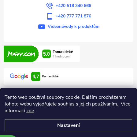
+420 518 340 666
ý
+420 777 771 876
p
Videonávody k produktům
i
s
u
4,7
Fantastické
Tento web používá soubory cookie. Dalším procházením
tohoto webu vyjadřujete souhlas s jejich používáním.. Více
informací
zde
.
Informace pro vás
Nastavení