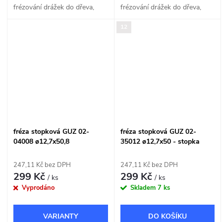
frézování drážek do dřeva,
frézování drážek do dřeva,
MDF a dřevotřísky o šířce
MDF a dřevotřísky o šířce
12
8mm.
9,52mm.
fréza stopková GUZ 02-
fréza stopková GUZ 02-
04008 ø12,7x50,8
35012 ø12,7x50 - stopka
12mm
247,11 Kč bez DPH
247,11 Kč bez DPH
299 Kč
299 Kč
/ ks
/ ks
Vyprodáno
Skladem
7 ks
DO KOŠÍKU