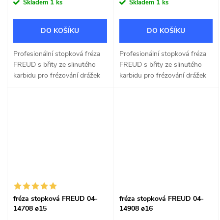
Skladem
1 ks
Skladem
1 ks
DO KOŠÍKU
DO KOŠÍKU
Profesionální stopková fréza
Profesionální stopková fréza
FREUD s břity ze slinutého
FREUD s břity ze slinutého
karbidu pro frézování drážek
karbidu pro frézování drážek
do dřeva a dřevotřísky o šířce
do dřeva a dřevotřísky o šířce
14mm.
15mm.
fréza stopková FREUD 04-
fréza stopková FREUD 04-
14708 ø15
14908 ø16