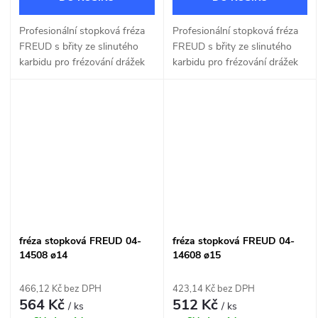
Profesionální stopková fréza
Profesionální stopková fréza
FREUD s břity ze slinutého
FREUD s břity ze slinutého
karbidu pro frézování drážek
karbidu pro frézování drážek
do dřeva a dřevotřísky o šířce
do dřeva a dřevotřísky o šířce
12mm.
14mm.
fréza stopková FREUD 04-
fréza stopková FREUD 04-
14508 ø14
14608 ø15
466,12 Kč bez DPH
423,14 Kč bez DPH
564 Kč
512 Kč
/ ks
/ ks