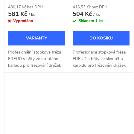
480,17 Kč bez DPH
416,53 Kč bez DPH
581 Kč
504 Kč
/ ks
/ ks
Vyprodáno
Skladem
1 ks
DO KOŠÍKU
Profesionální stopková fréza
Profesionální stopková fréza
FREUD s břity ze slinutého
FREUD s břity ze slinutého
karbidu pro frézování drážek
karbidu pro frézování drážek
do dřeva a dřevotřísky o šířce
do dřeva a dřevotřísky o šířce
15mm.
16mm.