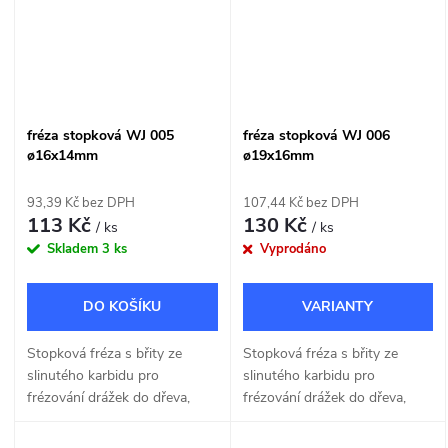
fréza stopková WJ 005
fréza stopková WJ 006
ø16x14mm
ø19x16mm
93,39 Kč bez DPH
107,44 Kč bez DPH
113 Kč
130 Kč
/ ks
/ ks
Skladem
3 ks
Vyprodáno
DO KOŠÍKU
Stopková fréza s břity ze
Stopková fréza s břity ze
slinutého karbidu pro
slinutého karbidu pro
frézování drážek do dřeva,
frézování drážek do dřeva,
MDF a dřevotřísky o šířce
MDF a dřevotřísky o šířce
16mm.
19mm.