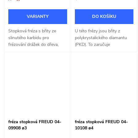
DO KOŠÍKU
Stopková fréza s břity ze
U této frézy jsou břity z
slinutého karbidu pro
polykrystalického diamantu
frézování drážek do dřeva,
(PKD). To zaručuje
MDF a dřevotřísky o šířce
mnohonásobně vyšší výkon
12,7mm.
než u SK plátků.
fréza stopková FREUD 04-
fréza stopková FREUD 04-
09908 ø3
10108 ø4