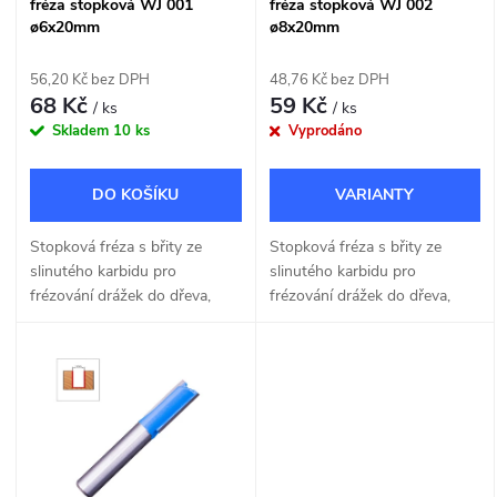
s
fréza stopková WJ 001
fréza stopková WJ 002
p
ø6x20mm
ø8x20mm
p
r
56,20 Kč bez DPH
48,76 Kč bez DPH
r
68 Kč
59 Kč
/ ks
/ ks
o
Skladem
10 ks
Vyprodáno
o
d
DO KOŠÍKU
d
u
Stopková fréza s břity ze
Stopková fréza s břity ze
u
slinutého karbidu pro
slinutého karbidu pro
k
frézování drážek do dřeva,
frézování drážek do dřeva,
k
MDF a dřevotřísky o šířce
MDF a dřevotřísky o šířce
t
6mm.
8mm.
t
ů
ů