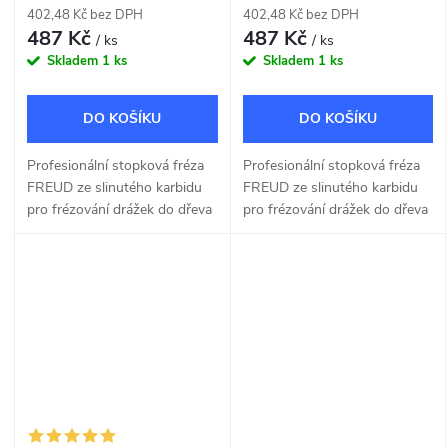
402,48 Kč bez DPH
402,48 Kč bez DPH
487 Kč
487 Kč
/ ks
/ ks
Skladem
1 ks
Skladem
1 ks
DO KOŠÍKU
DO KOŠÍKU
Profesionální stopková fréza
Profesionální stopková fréza
FREUD ze slinutého karbidu
FREUD ze slinutého karbidu
pro frézování drážek do dřeva
pro frézování drážek do dřeva
a dřevotřísky o šířce 3mm.
a dřevotřísky o šířce 4mm.