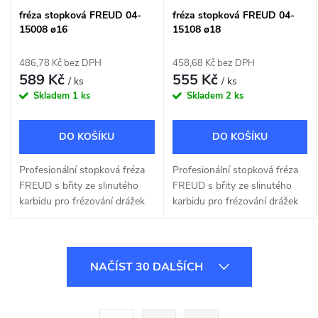
fréza stopková FREUD 04-
fréza stopková FREUD 04-
15008 ø16
15108 ø18
486,78 Kč bez DPH
458,68 Kč bez DPH
589 Kč
555 Kč
/ ks
/ ks
Skladem
1 ks
Skladem
2 ks
DO KOŠÍKU
DO KOŠÍKU
Profesionální stopková fréza
Profesionální stopková fréza
FREUD s břity ze slinutého
FREUD s břity ze slinutého
karbidu pro frézování drážek
karbidu pro frézování drážek
do dřeva a dřevotřísky o šířce
do dřeva a dřevotřísky o šířce
16mm.
18mm.
O
NAČÍST 30 DALŠÍCH
v
l