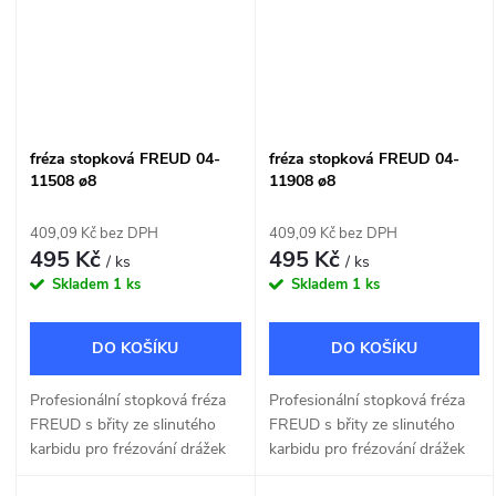
fréza stopková FREUD 04-
fréza stopková FREUD 04-
11508 ø8
11908 ø8
409,09 Kč bez DPH
409,09 Kč bez DPH
495 Kč
495 Kč
/ ks
/ ks
Skladem
1 ks
Skladem
1 ks
DO KOŠÍKU
DO KOŠÍKU
Profesionální stopková fréza
Profesionální stopková fréza
FREUD s břity ze slinutého
FREUD s břity ze slinutého
karbidu pro frézování drážek
karbidu pro frézování drážek
do dřeva a dřevotřísky o šířce
do dřeva a dřevotřísky o šířce