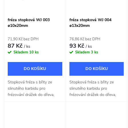
fréza stopková WJ 003
fréza stopková WJ 004
ø10x20mm
ø13x20mm
71,90 Kč bez DPH
76,86 Kč bez DPH
87 Kč
93 Kč
/ ks
/ ks
Skladem
10 ks
Skladem
3 ks
DO KOŠÍKU
DO KOŠÍKU
Stopková fréza s břity ze
Stopková fréza s břity ze
slinutého karbidu pro
slinutého karbidu pro
frézování drážek do dřeva,
frézování drážek do dřeva,
MDF a dřevotřísky o šířce
MDF a dřevotřísky o šířce
10mm.
13mm.