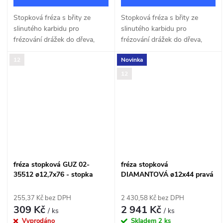
Stopková fréza s břity ze
Stopková fréza s břity ze
slinutého karbidu pro
slinutého karbidu pro
frézování drážek do dřeva,
frézování drážek do dřeva,
MDF a dřevotřísky o šířce
MDF a dřevotřísky o šířce
12
Novinka
12,7mm.
12,7mm.
12
fréza stopková GUZ 02-
fréza stopková
35512 ø12,7x76 - stopka
DIAMANTOVÁ ø12x44 pravá
12mm
- STOPKA 12mm
255,37 Kč bez DPH
2 430,58 Kč bez DPH
309 Kč
2 941 Kč
/ ks
/ ks
Vyprodáno
Skladem
2 ks