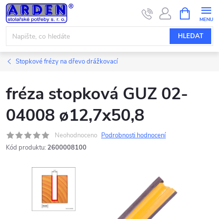
Přejít
NÁKUPNÍ
KOŠÍK
na
obsah
HLEDAT
Stopkové frézy na dřevo drážkovací
fréza stopková GUZ 02-
04008 ø12,7x50,8
Neohodnoceno
Podrobnosti hodnocení
Kód produktu:
2600008100