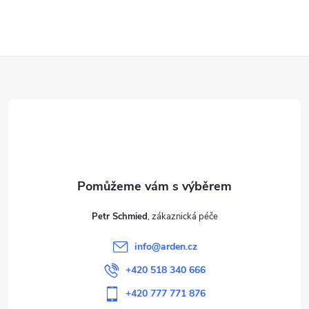
Z
á
p
a
t
Petr Schmied
í
info
@
arden.cz
+420 518 340 666
+420 777 771 876