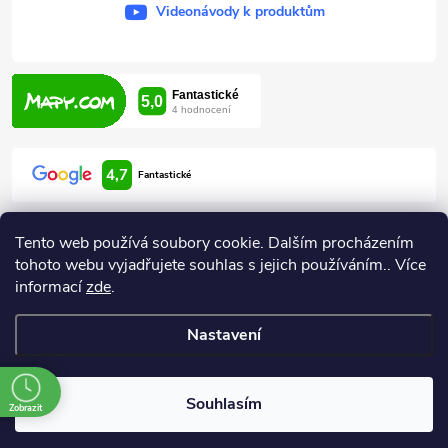
Videonávody k produktům
4,7
Fantastické
Tento web používá soubory cookie. Dalším procházením
tohoto webu vyjadřujete souhlas s jejich používáním.. Více
informací
zde
.
Informace pro vás
Nastavení
Copyright 2026
ARDEN HODONÍN
. Všechna práva vyhrazena.
Souhlasím
Zobrazit
Vytvořil Shoptet