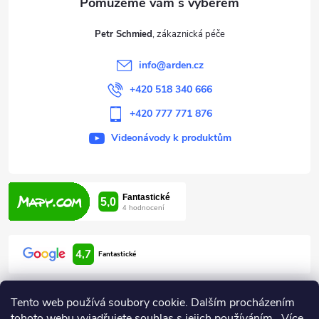
t
Petr Schmied
í
info
@
arden.cz
+420 518 340 666
+420 777 771 876
Videonávody k produktům
4,7
Fantastické
Tento web používá soubory cookie. Dalším procházením
tohoto webu vyjadřujete souhlas s jejich používáním.. Více