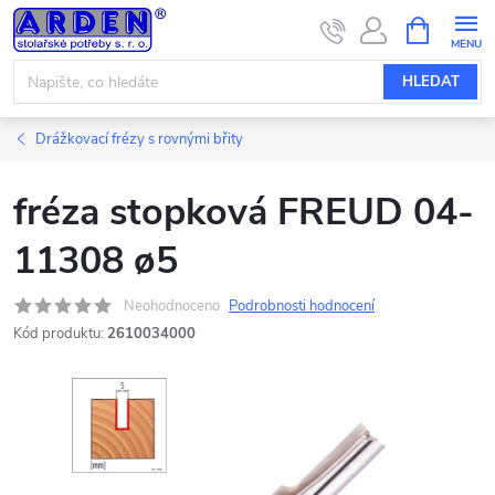
Přejít
NÁKUPNÍ
KOŠÍK
na
obsah
HLEDAT
Drážkovací frézy s rovnými břity
fréza stopková FREUD 04-
11308 ø5
Neohodnoceno
Podrobnosti hodnocení
Kód produktu:
2610034000