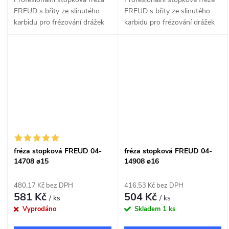
FREUD s břity ze slinutého
FREUD s břity ze slinutého
karbidu pro frézování drážek
karbidu pro frézování drážek
do dřeva a dřevotřísky o šířce
do dřeva a dřevotřísky o šířce
14mm.
15mm.
fréza stopková FREUD 04-
fréza stopková FREUD 04-
14708 ø15
14908 ø16
480,17 Kč bez DPH
416,53 Kč bez DPH
581 Kč
504 Kč
/ ks
/ ks
Vyprodáno
Skladem
1 ks