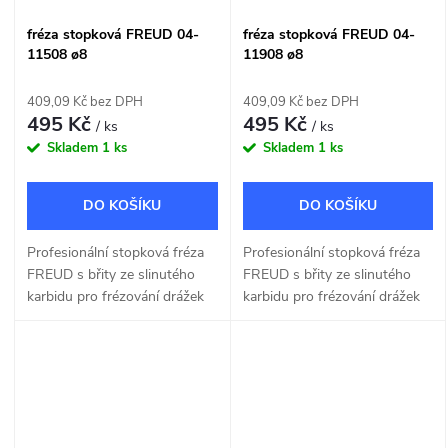
fréza stopková FREUD 04-
fréza stopková FREUD 04-
11508 ø8
11908 ø8
409,09 Kč bez DPH
409,09 Kč bez DPH
495 Kč
495 Kč
/ ks
/ ks
Skladem
1 ks
Skladem
1 ks
DO KOŠÍKU
DO KOŠÍKU
Profesionální stopková fréza
Profesionální stopková fréza
FREUD s břity ze slinutého
FREUD s břity ze slinutého
karbidu pro frézování drážek
karbidu pro frézování drážek
do dřeva a dřevotřísky o šířce
do dřeva a dřevotřísky o šířce
8mm.
8mm.