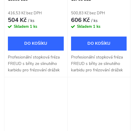
416,53 Kč bez DPH
500,83 Kč bez DPH
504 Kč
606 Kč
/ ks
/ ks
Skladem
1 ks
Skladem
1 ks
DO KOŠÍKU
DO KOŠÍKU
Profesionální stopková fréza
Profesionální stopková fréza
FREUD s břity ze slinutého
FREUD s břity ze slinutého
karbidu pro frézování drážek
karbidu pro frézování drážek
do dřeva a dřevotřísky o šířce
do dřeva a dřevotřísky o šířce
20mm.
22mm.