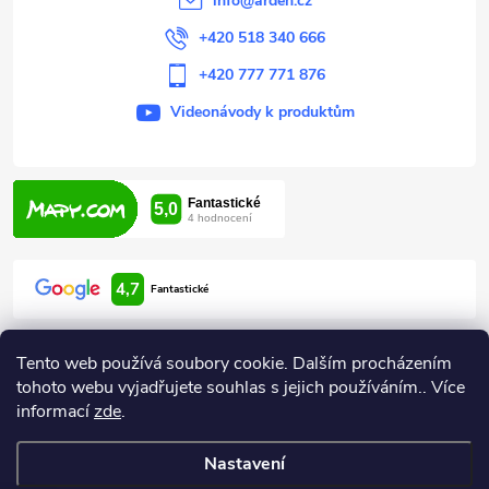
info
@
arden.cz
v
+420 518 340 666
k
+420 777 771 876
y
Videonávody k produktům
v
ý
p
i
4,7
Fantastické
s
u
Tento web používá soubory cookie. Dalším procházením
tohoto webu vyjadřujete souhlas s jejich používáním.. Více
informací
zde
.
Informace pro vás
Nastavení