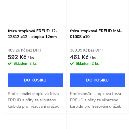
fréza stopková FREUD 12-
fréza stopková FREUD MM-
12812 ø12 - stopka 12mm
01008 ø10
489,26 Kč bez DPH
380,99 Kč bez DPH
592 Kč
461 Kč
/ ks
/ ks
Skladem
2 ks
Skladem
2 ks
DO KOŠÍKU
DO KOŠÍKU
Profesionální stopková fréza
Profesionální stopková fréza
FREUD s břity ze slinutého
FREUD s břity ze slinutého
karbidu pro frézování drážek
karbidu pro frézování drážek
do dřeva a dřevotřísky o šířce
do dřeva a dřevotřísky o šířce
12mm.
10mm.