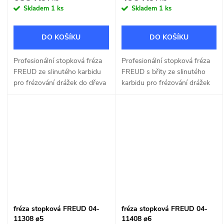
Skladem
1 ks
Skladem
1 ks
DO KOŠÍKU
DO KOŠÍKU
Profesionální stopková fréza
Profesionální stopková fréza
FREUD ze slinutého karbidu
FREUD s břity ze slinutého
pro frézování drážek do dřeva
karbidu pro frézování drážek
a dřevotřísky o šířce 6mm.
do dřeva a dřevotřísky o šířce
7mm.
fréza stopková FREUD 04-
fréza stopková FREUD 04-
11308 ø5
11408 ø6