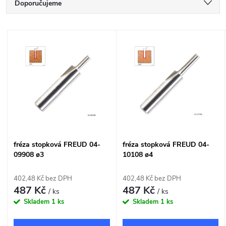
Ř
Doporučujeme
a
Nejlevnější
V
Nejdražší
z
ý
Nejprodávanější
e
p
Abecedně
n
i
í
s
fréza stopková FREUD 04-
fréza stopková FREUD 04-
p
09908 ø3
10108 ø4
p
r
402,48 Kč bez DPH
402,48 Kč bez DPH
r
487 Kč
487 Kč
/ ks
/ ks
o
Skladem
1 ks
Skladem
1 ks
o