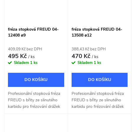
fréza stopková FREUD 04-
fréza stopková FREUD 04-
12408 ø9
13508 ø12
409,09 Kč bez DPH
388,43 Kč bez DPH
495 Kč
470 Kč
/ ks
/ ks
Skladem
1 ks
Skladem
1 ks
DO KOŠÍKU
DO KOŠÍKU
Profesionální stopková fréza
Profesionální stopková fréza
FREUD s břity ze slinutého
FREUD s břity ze slinutého
karbidu pro frézování drážek
karbidu pro frézování drážek
do dřeva a dřevotřísky o šířce
do dřeva a dřevotřísky o šířce
9mm.
12mm.