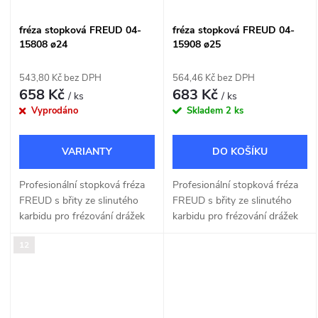
fréza stopková FREUD 04-
fréza stopková FREUD 04-
15808 ø24
15908 ø25
543,80 Kč bez DPH
564,46 Kč bez DPH
658 Kč
683 Kč
/ ks
/ ks
Vyprodáno
Skladem
2 ks
DO KOŠÍKU
Profesionální stopková fréza
Profesionální stopková fréza
FREUD s břity ze slinutého
FREUD s břity ze slinutého
karbidu pro frézování drážek
karbidu pro frézování drážek
do dřeva a dřevotřísky o šířce
do dřeva a dřevotřísky o šířce
12
24mm.
25mm.