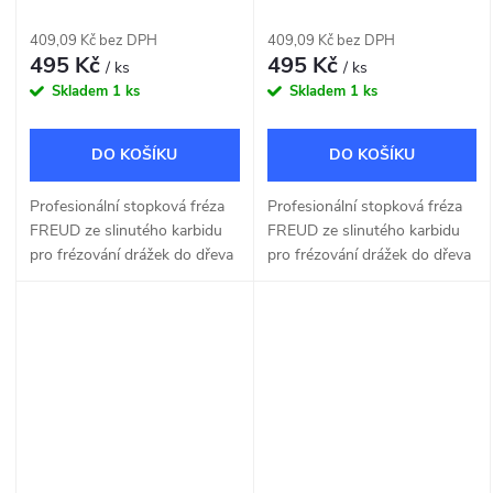
409,09 Kč bez DPH
409,09 Kč bez DPH
495 Kč
495 Kč
/ ks
/ ks
Skladem
1 ks
Skladem
1 ks
DO KOŠÍKU
DO KOŠÍKU
Profesionální stopková fréza
Profesionální stopková fréza
FREUD ze slinutého karbidu
FREUD ze slinutého karbidu
pro frézování drážek do dřeva
pro frézování drážek do dřeva
a dřevotřísky o šířce 5mm.
a dřevotřísky o šířce 6mm.