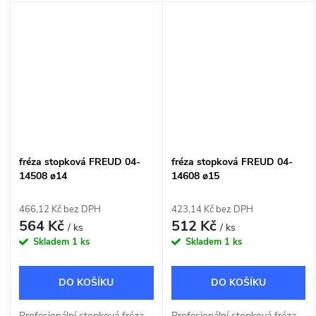
do dřeva a dřevotřísky o šířce
do dřeva a dřevotřísky o šířce
12mm.
14mm.
fréza stopková FREUD 04-
fréza stopková FREUD 04-
14508 ø14
14608 ø15
466,12 Kč bez DPH
423,14 Kč bez DPH
564 Kč
512 Kč
/ ks
/ ks
Skladem
1 ks
Skladem
1 ks
DO KOŠÍKU
DO KOŠÍKU
Profesionální stopková fréza
Profesionální stopková fréza