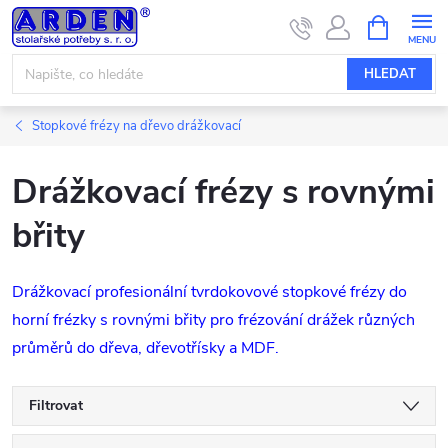
Přejít
NÁKUPNÍ
KOŠÍK
na
obsah
HLEDAT
Stopkové frézy na dřevo drážkovací
Drážkovací frézy s rovnými
břity
Drážkovací profesionální tvrdokovové stopkové frézy do
horní frézky s rovnými břity pro frézování drážek různých
průměrů do dřeva, dřevotřísky a MDF.
Filtrovat