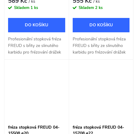
589 Kč
555 Kč
/ ks
/ ks
Skladem
1 ks
Skladem
2 ks
DO KOŠÍKU
DO KOŠÍKU
Profesionální stopková fréza
Profesionální stopková fréza
FREUD s břity ze slinutého
FREUD s břity ze slinutého
karbidu pro frézování drážek
karbidu pro frézování drážek
do dřeva a dřevotřísky o šířce
do dřeva a dřevotřísky o šířce
16mm.
18mm.
fréza stopková FREUD 04-
fréza stopková FREUD 04-
15508 ø20
15708 ø22