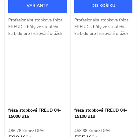
DO KOŠÍKU
Profesionální stopková fréza
Profesionální stopková fréza
FREUD s břity ze slinutého
FREUD s břity ze slinutého
karbidu pro frézování drážek
karbidu pro frézování drážek
do dřeva a dřevotřísky o šířce
do dřeva a dřevotřísky o šířce
15mm.
16mm.
fréza stopková FREUD 04-
fréza stopková FREUD 04-
15008 ø16
15108 ø18
486,78 Kč bez DPH
458,68 Kč bez DPH