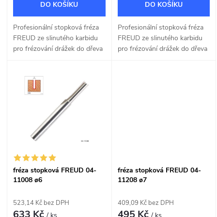
d
DO KOŠÍKU
DO KOŠÍKU
d
u
Profesionální stopková fréza
Profesionální stopková fréza
u
FREUD ze slinutého karbidu
FREUD ze slinutého karbidu
k
pro frézování drážek do dřeva
pro frézování drážek do dřeva
k
a dřevotřísky o šířce 3mm.
a dřevotřísky o šířce 4mm.
t
t
ů
ů
fréza stopková FREUD 04-
fréza stopková FREUD 04-
11008 ø6
11208 ø7
523,14 Kč bez DPH
409,09 Kč bez DPH
633 Kč
495 Kč
/ ks
/ ks