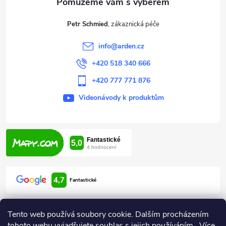
t
Petr Schmied
í
info
@
arden.cz
+420 518 340 666
+420 777 771 876
Videonávody k produktům
4,7
Fantastické
Tento web používá soubory cookie. Dalším procházením
tohoto webu vyjadřujete souhlas s jejich používáním.. Více