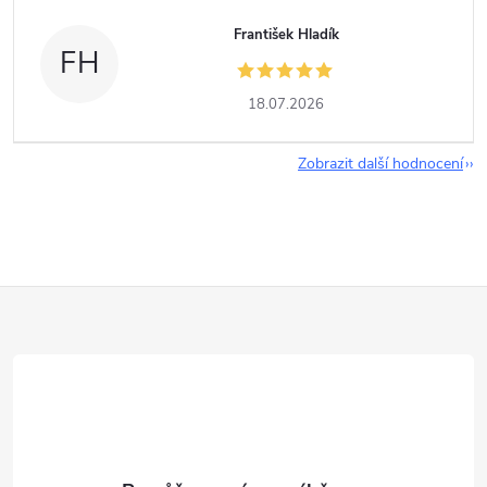
František Hladík
FH
18.07.2026
Zobrazit další hodnocení
Z
á
p
a