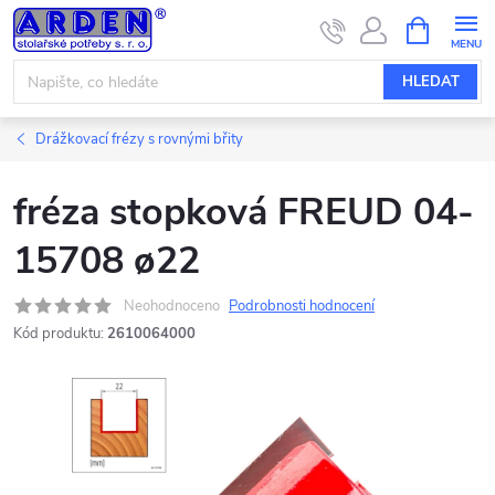
Přejít
NÁKUPNÍ
KOŠÍK
na
obsah
HLEDAT
Drážkovací frézy s rovnými břity
fréza stopková FREUD 04-
15708 ø22
Neohodnoceno
Podrobnosti hodnocení
Kód produktu:
2610064000