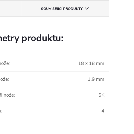
SOUVISEJÍCÍ PRODUKTY
etry produktu:
nože
:
18 x 18 mm
nože
:
1,9 mm
ál nože
:
SK
ů
:
4