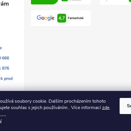
4,7
Fantastické
z
0 666
1 876
 k prod
oužívá soubory cookie. Dalším procházením tohoto
S
jete souhlas s jejich používáním.. Více informací
zde
.
.
í