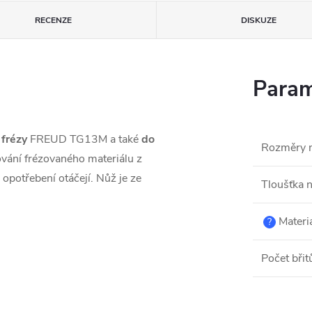
RECENZE
DISKUZE
Param
 frézy
FREUD TG13M a také
do
Rozměry 
ování frézovaného materiálu z
 opotřebení otáčejí. Nůž je ze
Tloušťka 
Materi
?
Počet břit