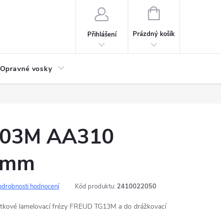
NÁKUPNÍ
KOŠÍK
Prázdný košík
Přihlášení
Opravné vosky
G03M AA310
9mm
odrobnosti hodnocení
Kód produktu:
2410022050
letkové lamelovací frézy FREUD TG13M a do drážkovací