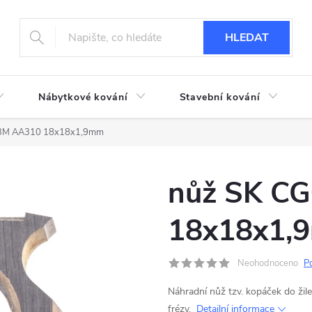
HLEDAT
Nábytkové kování
Stavební kování
03M AA310 18x18x1,9mm
nůž SK C
18x18x1,
Neohodnoceno
P
Náhradní nůž tzv. kopáček do ži
frézy.
Detailní informace