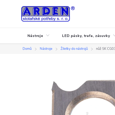
Přejít
na
obsah
Nástroje
LED pásky, trafa, zásuvky
Domů
Nástroje
Žiletky do nástrojů
nůž SK CG