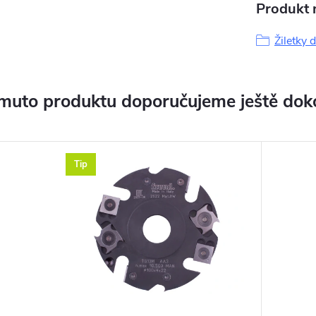
Produkt n
Žiletky 
muto produktu doporučujeme ještě dok
Tip