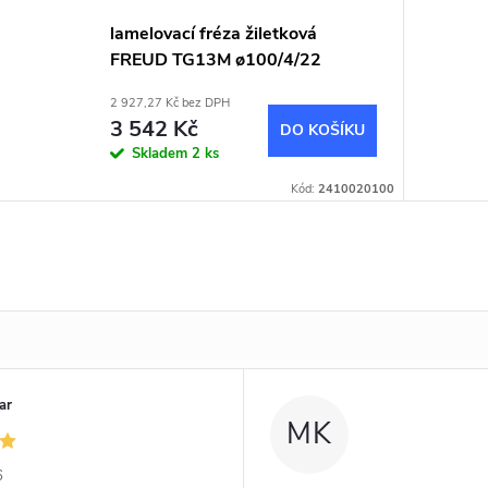
lamelovací fréza žiletková
FREUD TG13M ø100/4/22
2 927,27 Kč bez DPH
3 542 Kč
DO KOŠÍKU
Skladem
2 ks
Kód:
2410020100
ar
MK
6