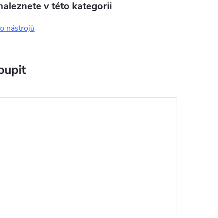
aleznete v této kategorii
do nástrojů
oupit