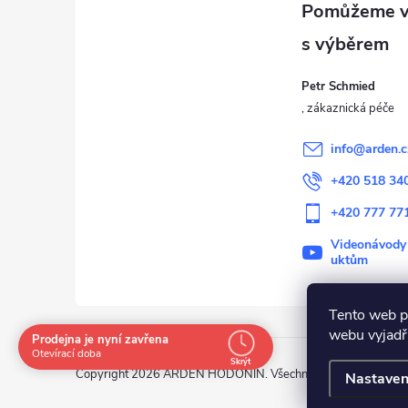
p
a
Petr Schmied
t
í
info
@
arden.c
+420 518 34
+420 777 77
Videonávody
uktům
Tento web p
webu vyjadřu
Prodejna je nyní zavřena
Otevírací doba
Skrýt
Copyright 2026
ARDEN HODONÍN
. Všechna práva vyhrazena
Nastaven
Navštivte nás osobně