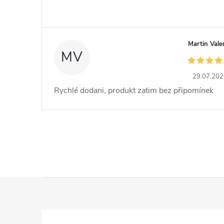
Martin Vale
MV
29.07.20
Rychlé dodani, produkt zatim bez připomínek
Z
á