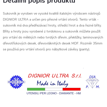
Detailní popis produktu
Sukovník je vyroben ve vysoké kvalitě italským výrobcem nástrojů
DIGNIOR ULTRA a určen pro přesné vrtání otvorů. Tento vrták -
sukovník má dva předřezávací hroty, středící hrot a dva řezné břity.
Břity a hroty jsou vyrobené z tvrdokovu a sukovník můžete použít
pro vrtání do měkkých nebo tvrdých dřevin, překližky, laminovaných
dřevotřískových desek, dřevovláknitých desek MDF. Rozměr 35mm
se používá pro vrtání otvorů pro nábytkové závěsy (panty).