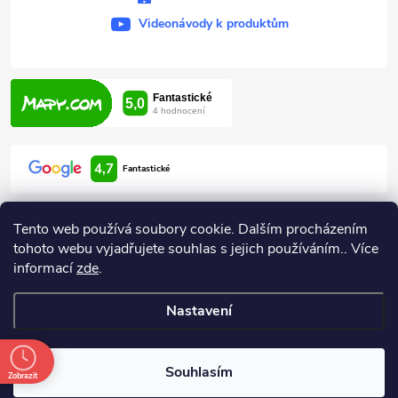
Videonávody k produktům
4,7
Fantastické
Tento web používá soubory cookie. Dalším procházením
tohoto webu vyjadřujete souhlas s jejich používáním.. Více
informací
zde
.
Informace pro vás
Nastavení
Copyright 2026
ARDEN HODONÍN
. Všechna práva vyhrazena.
Souhlasím
Zobrazit
Vytvořil Shoptet