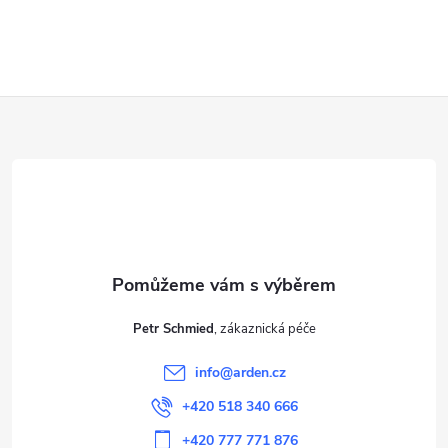
Z
á
p
a
t
Petr Schmied
í
info
@
arden.cz
+420 518 340 666
+420 777 771 876