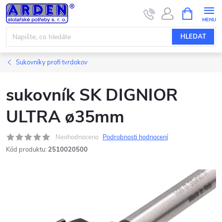
Přejít
NÁKUPNÍ
KOŠÍK
na
obsah
HLEDAT
Sukovníky profi tvrdokov
sukovník SK DIGNIOR
ULTRA ø35mm
Neohodnoceno
Podrobnosti hodnocení
Kód produktu:
2510020500