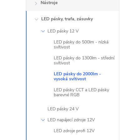
Nástroje
l
LED pásky, trafa, zásuvky
LED pásky 12 V
LED pásky do 500lm - nízká
svítivost
LED pásky do 1300lm - střední
svítivost
LED pásky do 2000lm -
vysoká svítivost
LED pásky CCT a LED pásky
barevné RGB
LED pásky 24 V
LED napájecí zdroje 12V
LED zdroje profi 12V