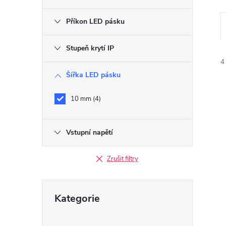
r
Příkon LED pásku
a
Stupeň krytí IP
n
4
Šířka LED pásku
n
10 mm
4
í
p
Vstupní napětí
í
i
a
Zrušit filtry
n
Přeskočit
Kategorie
kategorie
e