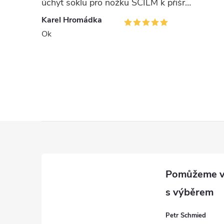
úchyt soklu pro nožku SCILM k přišroubování
Karel Hromádka
Ok
i
Z
á
p
a
Petr Schmied