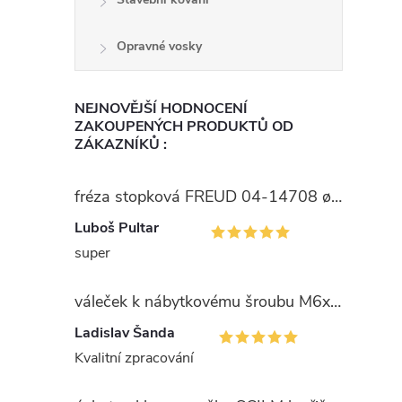
l
Opravné vosky
NEJNOVĚJŠÍ HODNOCENÍ
ZAKOUPENÝCH PRODUKTŮ OD
ZÁKAZNÍKŮ :
í
fréza stopková FREUD 04-14708 ø15
Luboš Pultar
super
r
váleček k nábytkovému šroubu M6x10x14mm Zn
Ladislav Šanda
Kvalitní zpracování