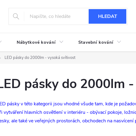
HLEDAT
Nábytkové kování
Stavební kování
LED pásky do 2000lm - vysoká svítivost
LED pásky do 2000lm - 
ED pásky v této kategorii jsou vhodné všude tam, kde je požado
ři vytváření hlavních osvětlení v interiéru - obývací pokoje, lož
esky, ale také ve veřejných prostorách, obchodech na nasvícení