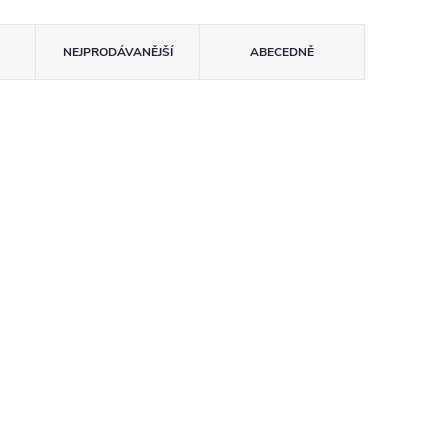
NEJPRODÁVANĚJŠÍ
ABECEDNĚ
0LED/m
LED pásek 2835 160LED/m
2000 lm 12V/12W