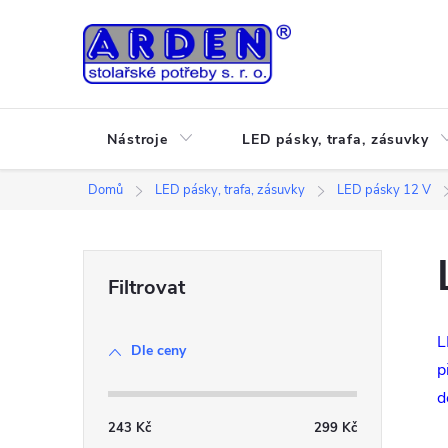
Přejít
na
obsah
Nástroje
LED pásky, trafa, zásuvky
Domů
LED pásky, trafa, zásuvky
LED pásky 12 V
P
o
L
Dle ceny
s
p
d
t
243
Kč
299
Kč