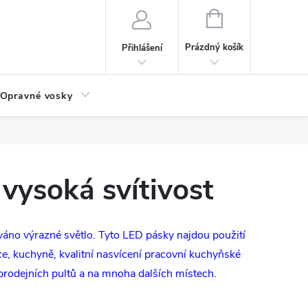
NÁKUPNÍ
KOŠÍK
Prázdný košík
Přihlášení
Opravné vosky
vysoká svítivost
váno výrazné světlo. Tyto LED pásky najdou použití
nice, kuchyně, kvalitní nasvícení pracovní kuchyňské
 prodejních pultů a na mnoha dalších místech.