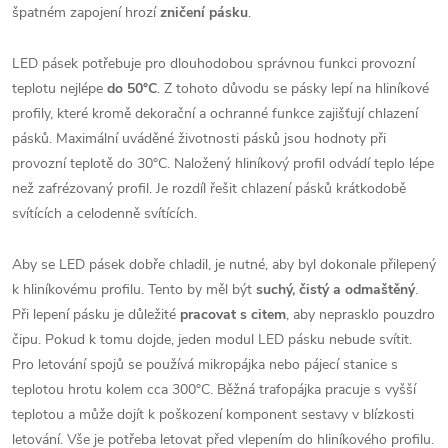
špatném zapojení hrozí
zničení pásku
.
LED pásek potřebuje pro dlouhodobou správnou funkci provozní
teplotu nejlépe
do 50°C
. Z tohoto důvodu se pásky lepí na hliníkové
profily, které kromě dekorační a ochranné funkce zajišťují chlazení
pásků. Maximální uváděné životnosti pásků jsou hodnoty při
provozní teplotě do 30°C. Naložený hliníkový profil odvádí teplo lépe
než zafrézovaný profil. Je rozdíl řešit chlazení pásků krátkodobě
svítících a celodenně svítících.
Aby se LED pásek dobře chladil, je nutné, aby byl dokonale přilepený
k hliníkovému profilu. Tento by měl být
suchý, čistý a odmaštěný
.
Při lepení pásku je důležité
pracovat s citem
, aby neprasklo pouzdro
čipu. Pokud k tomu dojde, jeden modul LED pásku nebude svítit.
Pro letování spojů se používá mikropájka nebo pájecí stanice s
teplotou hrotu kolem cca 300°C. Běžná trafopájka pracuje s vyšší
teplotou a může dojít k poškození komponent sestavy v blízkosti
letování. Vše je potřeba letovat před vlepením do hliníkového profilu.