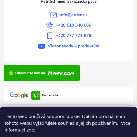
Petr Schmied
í
info
@
arden.cz
+420 518 340 666
+420 777 771 876
Videonávody k produktům
4,7
Fantastické
Tento web používá soubory cookie. Dalším procházením
tohoto webu vyjadřujete souhlas s jejich používáním.. Více
informací
zde
.
Informace pro vás