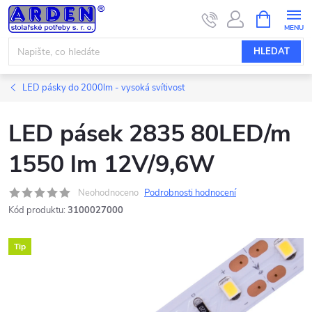
Přejít
NÁKUPNÍ
KOŠÍK
na
obsah
HLEDAT
LED pásky do 2000lm - vysoká svítivost
LED pásek 2835 80LED/m
1550 lm 12V/9,6W
Neohodnoceno
Podrobnosti hodnocení
Kód produktu:
3100027000
Tip