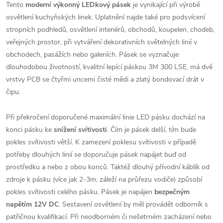
Tento
moderní výkonný LEDkový pásek
je vynikající při výrobě
osvětlení kuchyňských linek. Uplatnění najde také pro podsvícení
stropních podhledů, osvětlení interiérů, obchodů, koupelen, chodeb,
veřejných prostor, při vytváření dekorativních světelných linií v
obchodech, pasážích nebo galeriích. Pásek se vyznačuje
dlouhodobou životností, kvalitní lepící páskou 3M 300 LSE, má dvě
vrstvy PCB se čtyřmi uncemi čisté mědi a zlatý bondovací drát v
čipu.
Při překročení doporučené maximální linie LED pásku dochází na
konci pásku ke
snížení svítivosti
. Čím je pásek delší, tím bude
pokles svítivosti větší. K zamezení poklesu svítivosti v případě
potřeby dlouhých linií se doporučuje pásek napájet buď od
prostředku a nebo z obou konců. Taktéž dlouhý přívodní káblík od
zdroje k pásku (více jak 2-3m, záleží na průřezu vodiče) způsobí
pokles svítivosti celého pásku. Pásek je napájen
bezpečným
napětím 12V DC
. Sestavení osvětlení by měl provádět odborník s
patřičnou kvalifikací. Při neodborném či nešetrném zacházení nebo