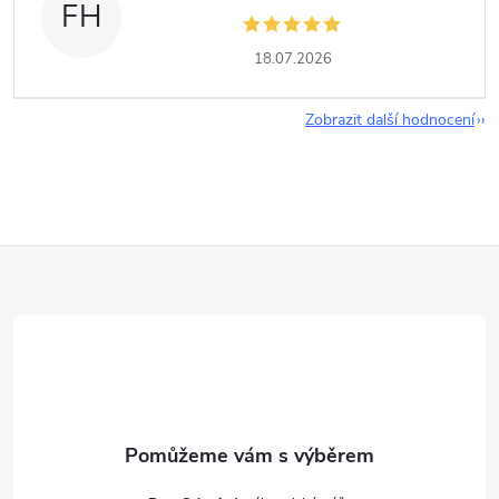
FH
18.07.2026
Zobrazit další hodnocení
Z
á
p
a
t