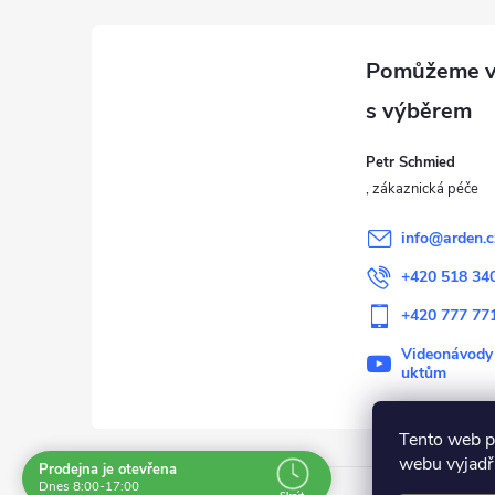
á
p
a
Petr Schmied
t
í
info
@
arden.c
+420 518 34
+420 777 77
Videonávody
uktům
Tento web p
webu vyjadřu
Prodejna je otevřena
Dnes 8:00-17:00