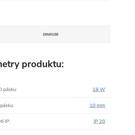
DISKUZE
etry produktu:
D pásku
:
18 W
 pásku
:
10 mm
tí IP
:
IP 20