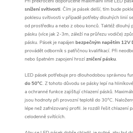
Při překročení doporučené maximální linie LED pás
snížení svítivosti
. Čím je pásek delší, tím bude pokle
poklesu svítivosti v případě potřeby dlouhých linií 
od prostředku a nebo z obou konců. Taktéž dlouhý p
pásku (více jak 2-3m, záleží na průřezu vodiče) způs
pásku. Pásek je napájen
bezpečným napětím 12V
provádět odborník s patřičnou kvalifikací. Při neo
nebo špatném zapojení hrozí
zničení pásku
.
LED pásek potřebuje pro dlouhodobou správnou fun
do 50°C
. Z tohoto důvodu se pásky lepí na hliníkové
a ochranné funkce zajišťují chlazení pásků. Maximál
jsou hodnoty při provozní teplotě do 30°C. Naložený 
lépe než zafrézovaný profil. Je rozdíl řešit chlazení 
celodenně svítících.
Aby se LED pásek dobře chladil, je nutné, aby byl d