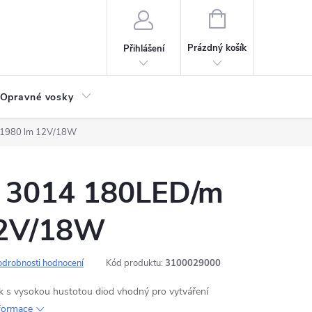
NÁKUPNÍ
KOŠÍK
Prázdný košík
Přihlášení
Opravné vosky
 1980 lm 12V/18W
 3014 180LED/m
12V/18W
odrobnosti hodnocení
Kód produktu:
3100029000
ek s vysokou hustotou diod vhodný pro vytváření
nformace