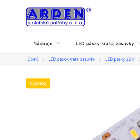
Přejít
na
obsah
Nástroje
LED pásky, trafa, zásuvky
Domů
LED pásky, trafa, zásuvky
LED pásky 12 V
Výprodej