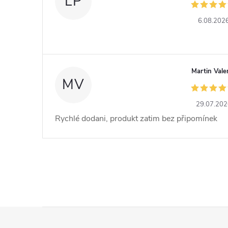
LP
6.08.202
Martin Vale
MV
29.07.20
Rychlé dodani, produkt zatim bez připomínek
Z