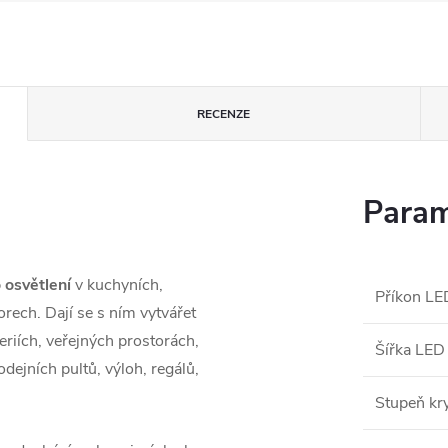
RECENZE
Param
 osvětlení
v kuchyních,
Příkon LE
rech. Dají se s ním vytvářet
leriích, veřejných prostorách,
Šířka LED
dejních pultů, výloh, regálů,
Stupeň kry