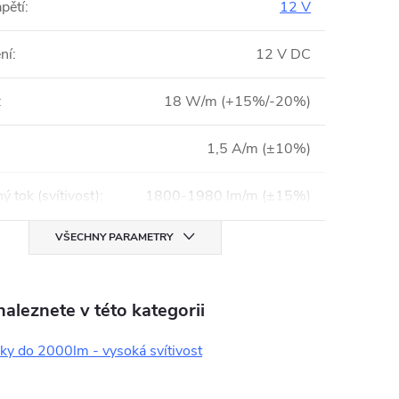
pětí
:
12 V
ní
:
12 V DC
:
18 W/m (+15%/-20%)
1,5 A/m (±10%)
ý tok (svítivost)
:
1800-1980 lm/m (±15%)
VŠECHNY PARAMETRY
aleznete v této kategorii
ky do 2000lm - vysoká svítivost