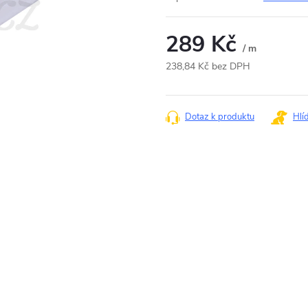
289 Kč
/ m
238,84 Kč bez DPH
Měrná
cena:
Dotaz k produktu
Hlí