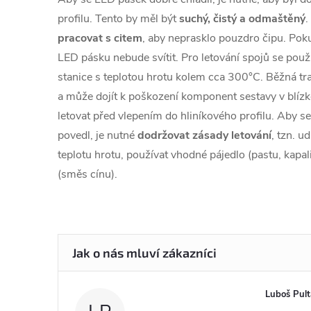
profilu. Tento by měl být
suchý, čistý a odmaštěný
.
pracovat s citem
, aby neprasklo pouzdro čipu. Pok
LED pásku nebude svítit. Pro letování spojů se použ
stanice s teplotou hrotu kolem cca 300°C. Běžná tra
a může dojít k poškození komponent sestavy v blízko
letovat před vlepením do hliníkového profilu. Aby s
povedl, je nutné
dodržovat zásady letování
, tzn. u
teplotu hrotu, používat vhodné pájedlo (pastu, kapa
(směs cínu).
Luboš Pult