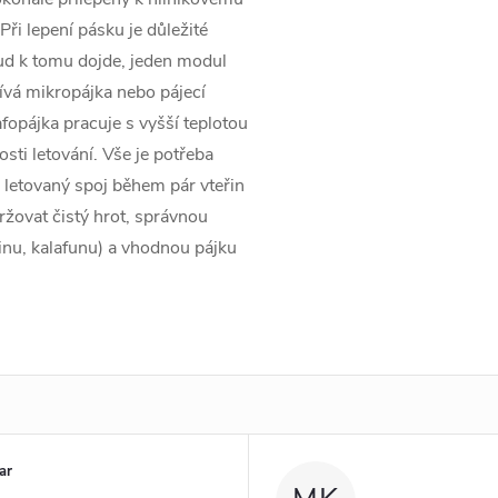
 Při lepení pásku je důležité
ud k tomu dojde, jeden modul
ívá mikropájka nebo pájecí
fopájka pracuje s vyšší teplotou
sti letování. Vše je potřeba
e letovaný spoj během pár vteřin
držovat čistý hrot, správnou
linu, kalafunu) a vhodnou pájku
ar