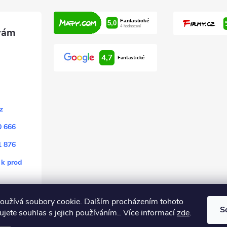
4,7
Fantastické
z
0 666
1 876
 k prod
oužívá soubory cookie. Dalším procházením tohoto
S
jete souhlas s jejich používáním.. Více informací
zde
.