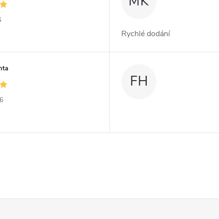
MK
6
Rychlé dodání
nta
FH
26