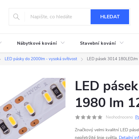
HLEDAT
Nábytkové kování
Stavební kování
LED pásky do 2000lm - vysoká svítivost
LED pásek 3014 180LED/m
LED pásek
1980 lm 
Neohodnoceno
P
Značkový velmi kvalitní LED pás
nepřetržité linie světla.
Detailní i