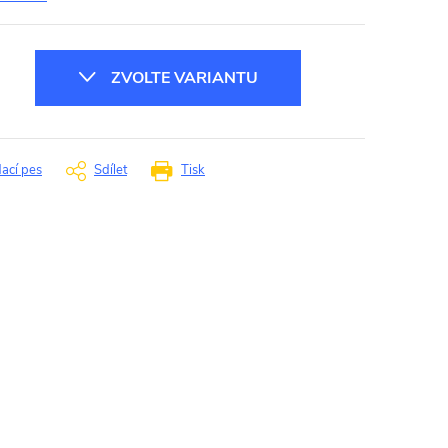
ZVOLTE VARIANTU
dací pes
Sdílet
Tisk