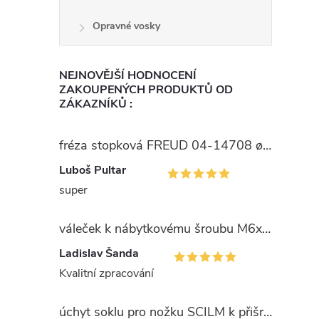
i
Opravné vosky
NEJNOVĚJŠÍ HODNOCENÍ
ZAKOUPENÝCH PRODUKTŮ OD
ZÁKAZNÍKŮ :
fréza stopková FREUD 04-14708 ø15
Luboš Pultar
super
váleček k nábytkovému šroubu M6x10x14mm Zn
Ladislav Šanda
Kvalitní zpracování
úchyt soklu pro nožku SCILM k přišroubování