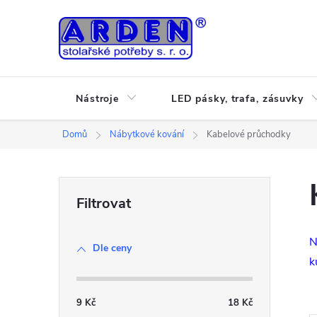
Přejít
na
obsah
Nástroje
LED pásky, trafa, zásuvky
Domů
Nábytkové kování
Kabelové průchodky
P
o
N
Dle ceny
s
k
t
9
Kč
18
Kč