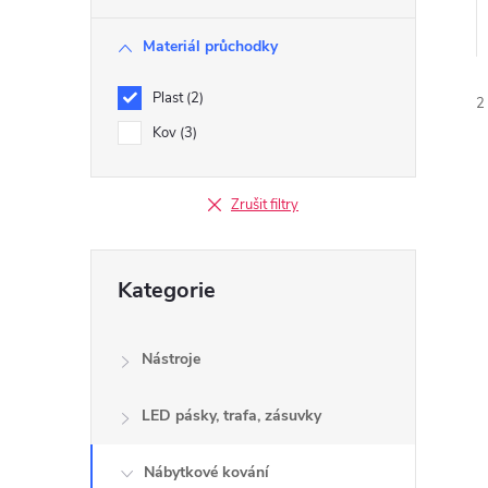
r
Materiál průchodky
a
Plast
2
2
n
Kov
3
n
Zrušit filtry
í
Přeskočit
í
p
Kategorie
kategorie
i
a
Nástroje
n
LED pásky, trafa, zásuvky
e
Nábytkové kování