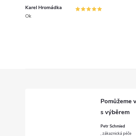
Karel Hromádka
Ok
Z
á
p
a
Petr Schmied