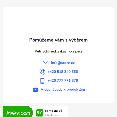
á
p
a
t
Petr Schmied
í
info
@
arden.cz
+420 518 340 666
+420 777 771 876
Videonávody k produktům