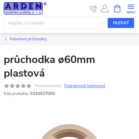
Přejít
NÁKUPNÍ
KOŠÍK
na
obsah
HLEDAT
Kabelové průchodky
průchodka ø60mm
plastová
Neohodnoceno
Podrobnosti hodnocení
Kód produktu:
0310037000