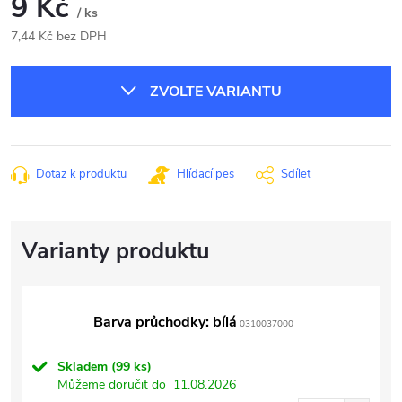
9 Kč
/ ks
7,44 Kč bez DPH
Měrná
cena:
ZVOLTE VARIANTU
Dotaz k produktu
Hlídací pes
Sdílet
Barva průchodky: bílá
0310037000
Skladem
(99 ks)
Můžeme doručit do
11.08.2026