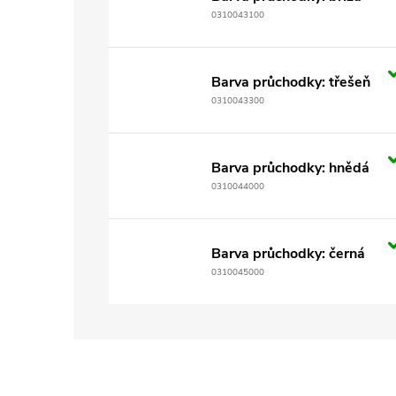
0310043100
Barva průchodky: třešeň
0310043300
Barva průchodky: hnědá
0310044000
Barva průchodky: černá
0310045000