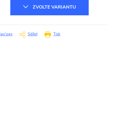
ZVOLTE VARIANTU
dací pes
Sdílet
Tisk