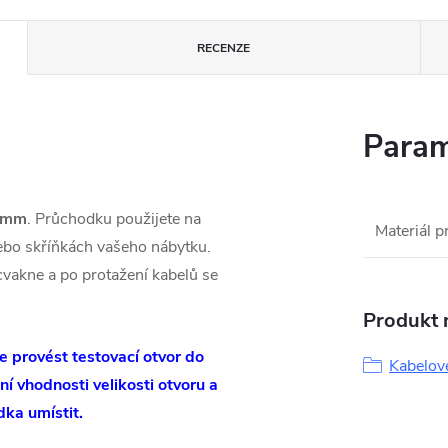
RECENZE
Param
9mm
. Průchodku použijete na
Materiál 
ebo skříňkách vašeho nábytku.
vakne a po protažení kabelů se
Produkt n
 provést testovací otvor do
Kabelov
 vhodnosti velikosti otvoru a
odka umístit.