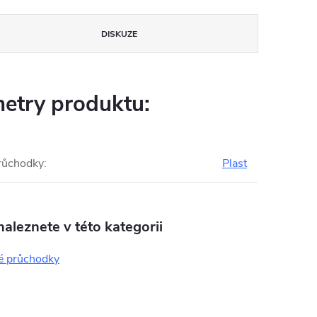
DISKUZE
etry produktu:
průchodky
:
Plast
aleznete v této kategorii
é průchodky