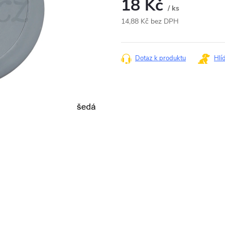
18 Kč
/ ks
14,88 Kč bez DPH
Měrná
cena:
Dotaz k produktu
Hlí