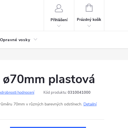
NÁKUPNÍ
KOŠÍK
Prázdný košík
Přihlášení
Opravné vosky
 ø70mm plastová
odrobnosti hodnocení
Kód produktu:
0310041000
průměru 70mm v různých barevných odstínech.
Detailní