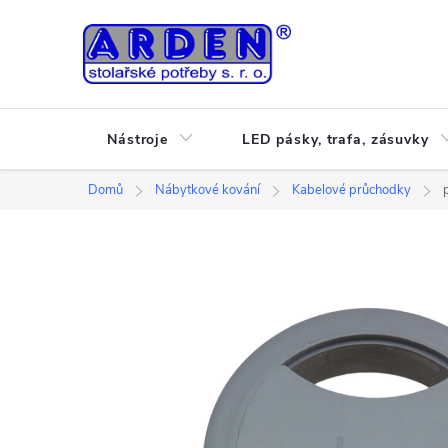
Přejít
na
obsah
Nástroje
LED pásky, trafa, zásuvky
Domů
Nábytkové kování
Kabelové průchodky