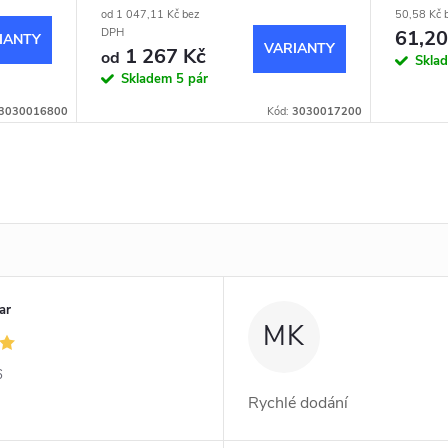
od 1 047,11 Kč bez
50,58 Kč 
61,20
DPH
1 267 Kč
od
Skla
Skladem
5 pár
3030016800
Kód:
3030017200
ar
MK
6
Rychlé dodání