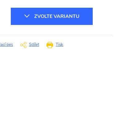
ZVOLTE VARIANTU
dací pes
Sdílet
Tisk