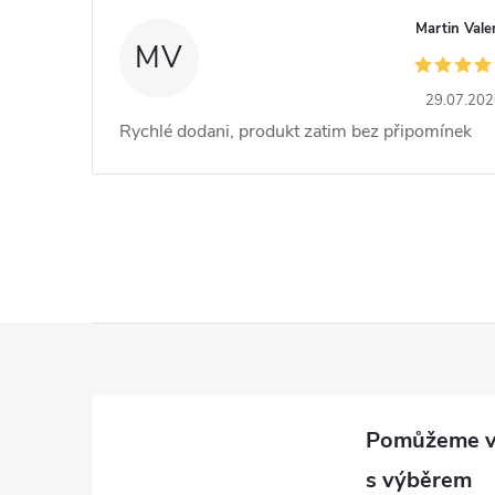
Martin Vale
MV
29.07.20
Rychlé dodani, produkt zatim bez připomínek
Z
á
p