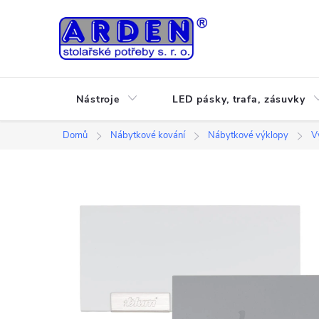
Přejít
na
obsah
Nástroje
LED pásky, trafa, zásuvky
Domů
Nábytkové kování
Nábytkové výklopy
V