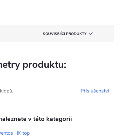
SOUVISEJÍCÍ PRODUKTY
etry produktu:
ýklopů
:
Příslušenství
aleznete v této kategorii
entos HK top