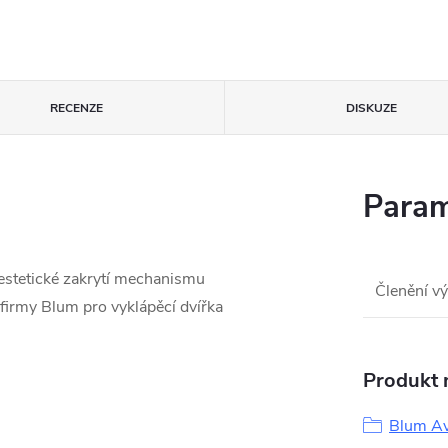
RECENZE
DISKUZE
Param
 estetické zakrytí mechanismu
Členění v
firmy Blum pro vyklápěcí dvířka
Produkt n
Blum Av