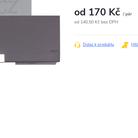
od
170 Kč
/ pár
od
140,50 Kč
bez DPH
Měrná
cena:
Dotaz k produktu
Hlí