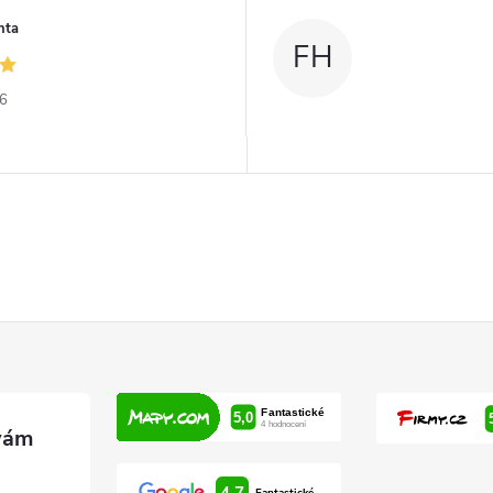
nta
FH
26