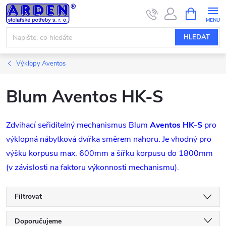
Přejít
NÁKUPNÍ
KOŠÍK
na
obsah
HLEDAT
Výklopy Aventos
Blum Aventos HK-S
Zdvihací seřiditelný mechanismus Blum
Aventos HK-S
pro
výklopná nábytková dvířka směrem nahoru. Je vhodný pro
výšku korpusu max. 600mm a šířku korpusu do 1800mm
(v závislosti na faktoru výkonnosti mechanismu).
Filtrovat
Ř
Doporučujeme