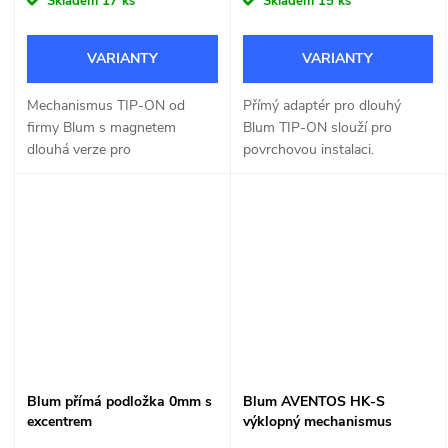
Skladem
17 ks
Skladem
15 ks
Mechanismus TIP-ON od
Přímý adaptér pro dlouhý
firmy Blum s magnetem
Blum TIP-ON slouží pro
dlouhá verze pro
povrchovou instalaci.
bezúchytkové otevírání
nábytkových otevíravých nebo
výklopných dvířek.
Blum přímá podložka 0mm s
Blum AVENTOS HK-S
excentrem
výklopný mechanismus