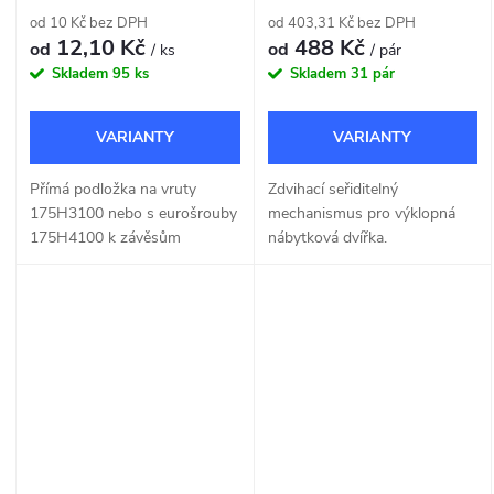
od 10 Kč bez DPH
od 403,31 Kč bez DPH
12,10 Kč
488 Kč
od
od
/ ks
/ pár
Skladem
95 ks
Skladem
31 pár
Přímá podložka na vruty
Zdvihací seřiditelný
175H3100 nebo s eurošrouby
mechanismus pro výklopná
175H4100 k závěsům
nábytková dvířka.
(pantům) Blum a k
mechanismům AVENTOS HK-
S a AVENTOS HF-top.