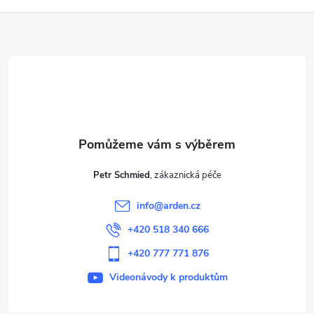
Z
á
d
á
a
p
c
a
í
t
p
Petr Schmied
r
í
info
@
arden.cz
v
+420 518 340 666
k
+420 777 771 876
y
Videonávody k produktům
v