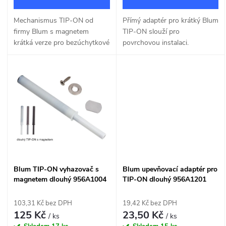
d
u
Mechanismus TIP-ON od
Přímý adaptér pro krátký Blum
u
firmy Blum s magnetem
TIP-ON slouží pro
k
krátká verze pro bezúchytkové
povrchovou instalaci.
k
otevírání nábytkových
t
otevíravých nebo výklopných
dvířek.
t
ů
ů
Blum TIP-ON vyhazovač s
Blum upevňovací adaptér pro
magnetem dlouhý 956A1004
TIP-ON dlouhý 956A1201
103,31 Kč bez DPH
19,42 Kč bez DPH
125 Kč
23,50 Kč
/ ks
/ ks