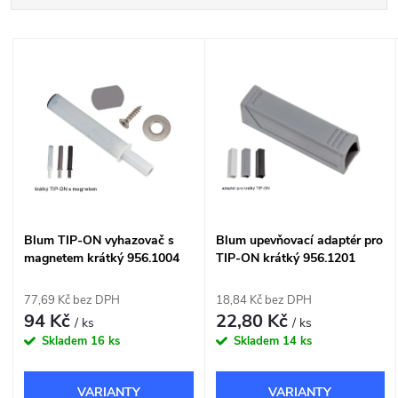
a
Nejlevnější
V
Nejdražší
z
ý
Nejprodávanější
e
p
Abecedně
n
i
í
s
Blum TIP-ON vyhazovač s
Blum upevňovací adaptér pro
p
magnetem krátký 956.1004
TIP-ON krátký 956.1201
p
r
77,69 Kč bez DPH
18,84 Kč bez DPH
r
94 Kč
22,80 Kč
/ ks
/ ks
o
Skladem
16 ks
Skladem
14 ks
o
d