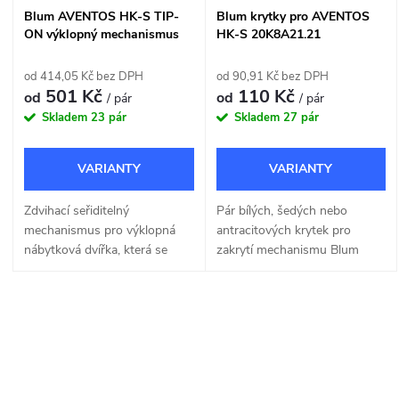
Blum AVENTOS HK-S TIP-
Blum krytky pro AVENTOS
ON výklopný mechanismus
HK-S 20K8A21.21
od 414,05 Kč bez DPH
od 90,91 Kč bez DPH
501 Kč
110 Kč
od
od
/ pár
/ pár
Skladem
23 pár
Skladem
27 pár
Zdvihací seřiditelný
Pár bílých, šedých nebo
mechanismus pro výklopná
antracitových krytek pro
nábytková dvířka, která se
zakrytí mechanismu Blum
otevírají bez úchytky.
Aventos HK-S.
O
v
l