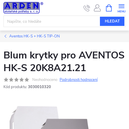
Přejít
NÁKUPNÍ
KOŠÍK
na
obsah
HLEDAT
Aventos HK-S + HK-S TIP-ON
Blum krytky pro AVENTOS
HK-S 20K8A21.21
Neohodnoceno
Podrobnosti hodnocení
Kód produktu:
3030010320