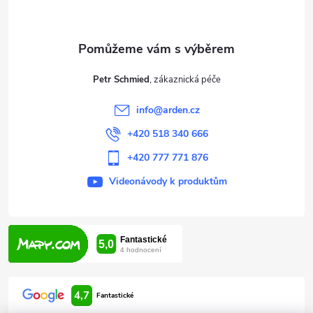
p
a
t
Petr Schmied
í
info
@
arden.cz
+420 518 340 666
+420 777 771 876
Videonávody k produktům
4,7
Fantastické