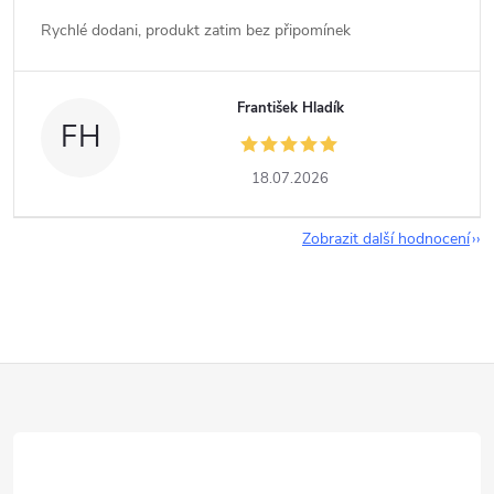
Rychlé dodani, produkt zatim bez připomínek
František Hladík
FH
18.07.2026
Zobrazit další hodnocení
Z
á