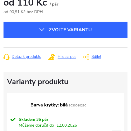
od
110 Kč
/ pár
od
90,91 Kč
bez DPH
Měrná
cena:
ZVOLTE VARIANTU
Dotaz k produktu
Hlídací pes
Sdílet
Barva krytky: bílá
3030010290
Skladem
35 pár
Můžeme doručit do
12.08.2026