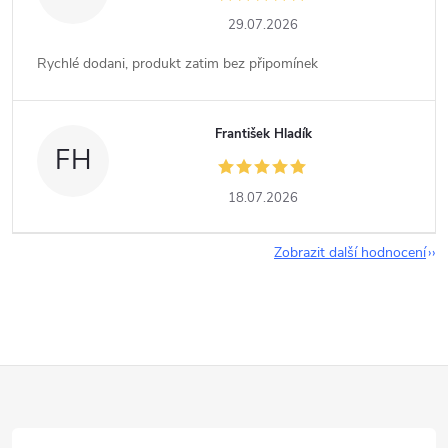
29.07.2026
Rychlé dodani, produkt zatim bez připomínek
František Hladík
FH
18.07.2026
Zobrazit další hodnocení
Z
á