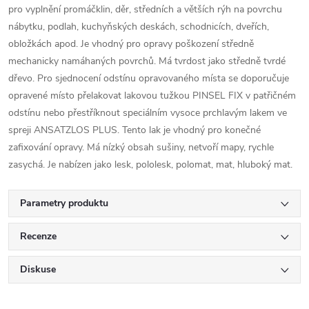
pro vyplnění promáčklin, děr, středních a větších rýh na povrchu
nábytku, podlah, kuchyňských deskách, schodnicích, dveřích,
obložkách apod. Je vhodný pro opravy poškození středně
mechanicky namáhaných povrchů. Má tvrdost jako středně tvrdé
dřevo. Pro sjednocení odstínu opravovaného místa se doporučuje
opravené místo přelakovat lakovou tužkou PINSEL FIX v patřičném
odstínu nebo přestříknout speciálním vysoce prchlavým lakem ve
spreji ANSATZLOS PLUS. Tento lak je vhodný pro konečné
zafixování opravy. Má nízký obsah sušiny, netvoří mapy, rychle
zasychá. Je nabízen jako lesk, pololesk, polomat, mat, hluboký mat.
Parametry produktu
Recenze
Diskuse