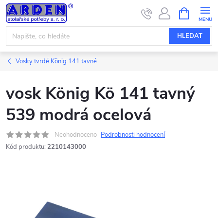
Přejít
NÁKUPNÍ
KOŠÍK
na
obsah
HLEDAT
Vosky tvrdé König 141 tavné
vosk König Kö 141 tavný
539 modrá ocelová
Neohodnoceno
Podrobnosti hodnocení
Kód produktu:
2210143000