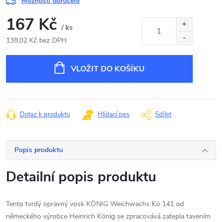
Možnosti doručení
167 Kč
/ ks
138,02 Kč bez DPH
Měrná
cena:
VLOŽIT DO KOŠÍKU
Dotaz k produktu
Hlídací pes
Sdílet
Popis produktu
Detailní popis produktu
Tento tvrdý opravný vosk KÖNIG Weichwachs Kö 141 od
německého výrobce Heinrich König se zpracovává zatepla tavením