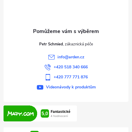
p
a
t
Petr Schmied
í
info
@
arden.cz
+420 518 340 666
+420 777 771 876
Videonávody k produktům