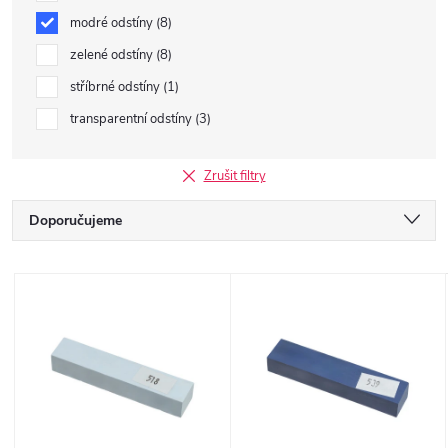
modré odstíny
8
zelené odstíny
8
stříbrné odstíny
1
transparentní odstíny
3
Zrušit filtry
Ř
Doporučujeme
a
Nejlevnější
V
Nejdražší
z
ý
Nejprodávanější
e
p
Abecedně
n
i