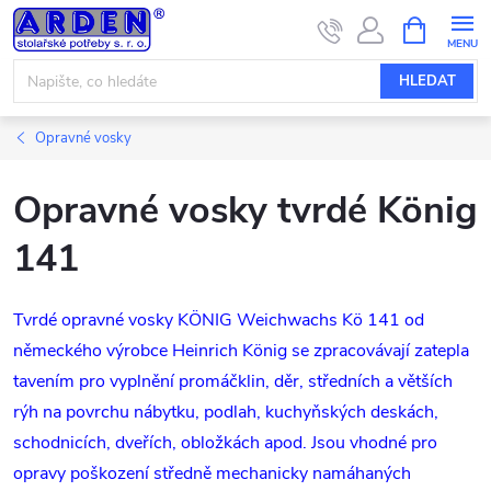
Přejít
NÁKUPNÍ
KOŠÍK
na
obsah
HLEDAT
Opravné vosky
Opravné vosky tvrdé König
141
Tvrdé opravné vosky KÖNIG Weichwachs Kö 141 od
německého výrobce Heinrich König se zpracovávají zatepla
tavením pro vyplnění promáčklin, děr, středních a větších
rýh na povrchu nábytku, podlah, kuchyňských deskách,
schodnicích, dveřích, obložkách apod. Jsou vhodné pro
opravy poškození středně mechanicky namáhaných