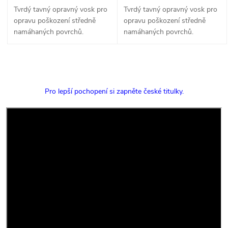
Tvrdý tavný opravný vosk pro
Tvrdý tavný opravný vosk pro
opravu poškození středně
opravu poškození středně
namáhaných povrchů.
namáhaných povrchů.
O
v
Pro lepší pochopení si zapněte české titulky.
l
á
d
a
c
í