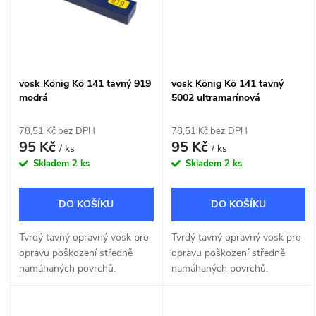
ů
vosk König Kö 141 tavný 919
vosk König Kö 141 tavný
modrá
5002 ultramarínová
78,51 Kč bez DPH
78,51 Kč bez DPH
95 Kč
95 Kč
/ ks
/ ks
Skladem
2 ks
Skladem
2 ks
DO KOŠÍKU
DO KOŠÍKU
Tvrdý tavný opravný vosk pro
Tvrdý tavný opravný vosk pro
opravu poškození středně
opravu poškození středně
namáhaných povrchů.
namáhaných povrchů.