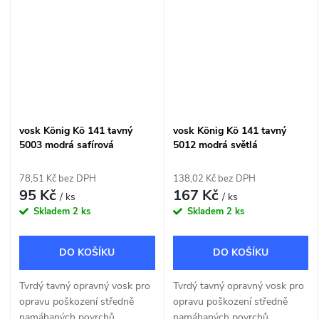
vosk König Kö 141 tavný
vosk König Kö 141 tavný
5003 modrá safírová
5012 modrá světlá
78,51 Kč bez DPH
138,02 Kč bez DPH
95 Kč
167 Kč
/ ks
/ ks
Skladem
2 ks
Skladem
2 ks
DO KOŠÍKU
DO KOŠÍKU
Tvrdý tavný opravný vosk pro
Tvrdý tavný opravný vosk pro
opravu poškození středně
opravu poškození středně
namáhaných povrchů.
namáhaných povrchů.