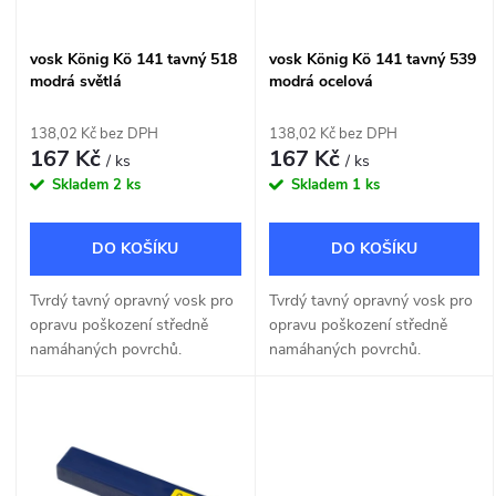
í
s
vosk König Kö 141 tavný 518
vosk König Kö 141 tavný 539
p
modrá světlá
modrá ocelová
p
r
138,02 Kč bez DPH
138,02 Kč bez DPH
r
167 Kč
167 Kč
/ ks
/ ks
o
Skladem
2 ks
Skladem
1 ks
o
d
DO KOŠÍKU
DO KOŠÍKU
d
u
Tvrdý tavný opravný vosk pro
Tvrdý tavný opravný vosk pro
u
opravu poškození středně
opravu poškození středně
k
namáhaných povrchů.
namáhaných povrchů.
k
t
t
ů