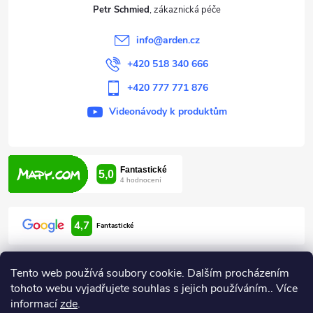
t
Petr Schmied
í
info
@
arden.cz
+420 518 340 666
+420 777 771 876
Videonávody k produktům
4,7
Fantastické
Tento web používá soubory cookie. Dalším procházením
tohoto webu vyjadřujete souhlas s jejich používáním.. Více
informací
zde
.