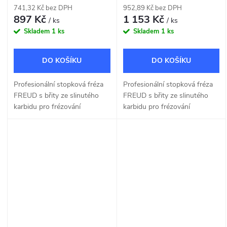
741,32 Kč bez DPH
952,89 Kč bez DPH
897 Kč
1 153 Kč
/ ks
/ ks
Skladem
1 ks
Skladem
1 ks
DO KOŠÍKU
DO KOŠÍKU
Profesionální stopková fréza
Profesionální stopková fréza
FREUD s břity ze slinutého
FREUD s břity ze slinutého
karbidu pro frézování
karbidu pro frézování
okrasných tvarů R 4,8mm.
okrasných tvarů R 6,4mm.