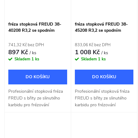
fréza stopková FREUD 38-
fréza stopková FREUD 38-
40208 R3,2 se spodním
45208 R3,2 se spodním
ložiskem
ložiskem
741,32 Kč bez DPH
833,06 Kč bez DPH
897 Kč
1 008 Kč
/ ks
/ ks
Skladem
1 ks
Skladem
1 ks
DO KOŠÍKU
DO KOŠÍKU
Profesionální stopková fréza
Profesionální stopková fréza
FREUD s břity ze slinutého
FREUD s břity ze slinutého
karbidu pro frézování
karbidu pro frézování
okrasných tvarů R 3,2mm.
okrasných tvarů R 3,2mm.