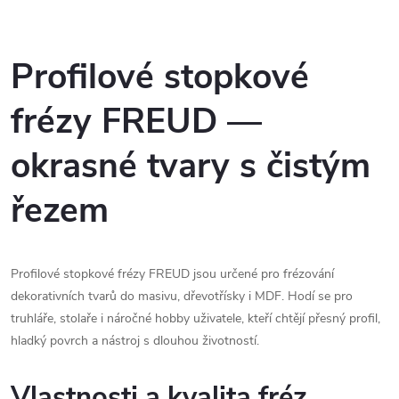
6,4mm/4,8mm.
O
v
Profilové stopkové
l
frézy FREUD —
á
okrasné tvary s čistým
d
řezem
a
c
Profilové stopkové frézy FREUD jsou určené pro frézování
í
dekorativních tvarů do masivu, dřevotřísky i MDF. Hodí se pro
p
truhláře, stolaře i náročné hobby uživatele, kteří chtějí přesný profil,
hladký povrch a nástroj s dlouhou životností.
r
v
Vlastnosti a kvalita fréz