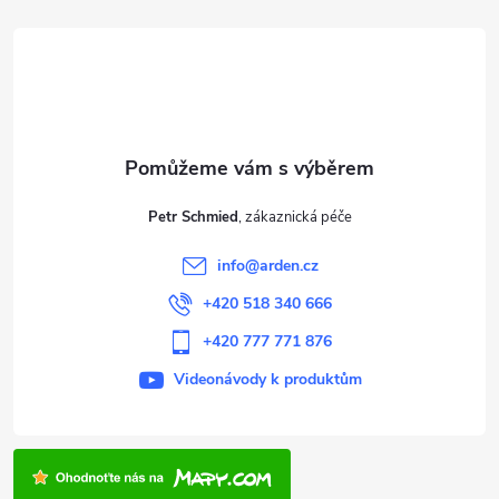
á
p
a
t
Petr Schmied
í
info
@
arden.cz
+420 518 340 666
+420 777 771 876
Videonávody k produktům