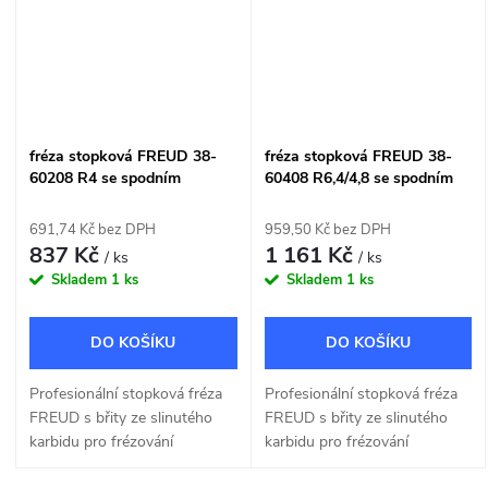
fréza stopková FREUD 38-
fréza stopková FREUD 38-
60208 R4 se spodním
60408 R6,4/4,8 se spodním
ložiskem
ložiskem
691,74 Kč bez DPH
959,50 Kč bez DPH
837 Kč
1 161 Kč
/ ks
/ ks
Skladem
1 ks
Skladem
1 ks
DO KOŠÍKU
DO KOŠÍKU
Profesionální stopková fréza
Profesionální stopková fréza
FREUD s břity ze slinutého
FREUD s břity ze slinutého
karbidu pro frézování
karbidu pro frézování
okrasných tvarů R 4mm.
okrasných tvarů R