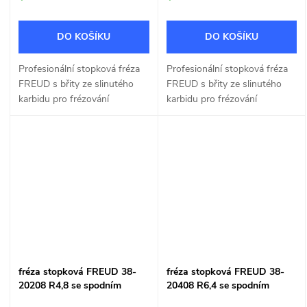
DO KOŠÍKU
DO KOŠÍKU
Profesionální stopková fréza
Profesionální stopková fréza
FREUD s břity ze slinutého
FREUD s břity ze slinutého
karbidu pro frézování
karbidu pro frézování
okrasných tvarů R 4mm.
okrasných tvarů R 6,4mm.
fréza stopková FREUD 38-
fréza stopková FREUD 38-
20208 R4,8 se spodním
20408 R6,4 se spodním
ložiskem
ložiskem