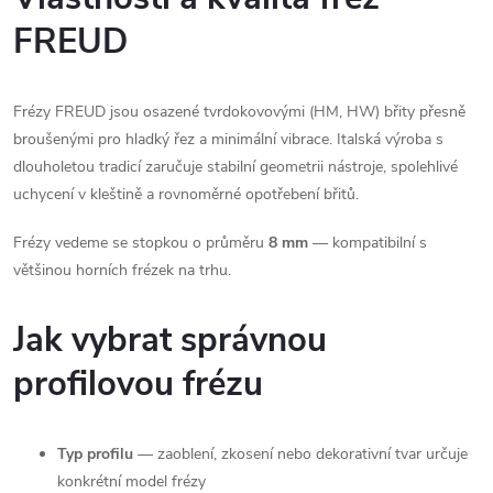
k
FREUD
y
Frézy FREUD jsou osazené tvrdokovovými (HM, HW) břity přesně
v
broušenými pro hladký řez a minimální vibrace. Italská výroba s
ý
dlouholetou tradicí zaručuje stabilní geometrii nástroje, spolehlivé
uchycení v kleštině a rovnoměrné opotřebení břitů.
p
Frézy vedeme se stopkou o průměru
8 mm
— kompatibilní s
i
většinou horních frézek na trhu.
s
Jak vybrat správnou
u
profilovou frézu
Typ profilu
— zaoblení, zkosení nebo dekorativní tvar určuje
konkrétní model frézy