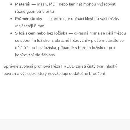
Materiál
— masiv, MDF nebo laminát mohou vyžadovat
různé geometrie břitu
Průměr stopky
— zkontrolujte upínací kleštinu vaší frézky
(nejčastěji 8 mm)
S ložiskem nebo bez ložiska
— okrasná hrana se dělá frézou
se spodním ložiskem, okrasné frézování v ploše materiálu se
dělá frézou bez ložiska, případně s horním ložiskem pro
kopírování dle šablony
Správně zvolená profilová fréza FREUD zajistí čistý tvar, hladký
povrch a výsledek, který nevyžaduje dodatečné broušení.
Z