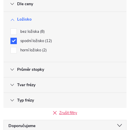
Dle ceny
Ložisko
bez ložiska
8
spodní ložisko
12
horní ložisko
2
Průměr stopky
Tvar frézy
Typ frézy
Zrušit filtry
Ř
Doporučujeme