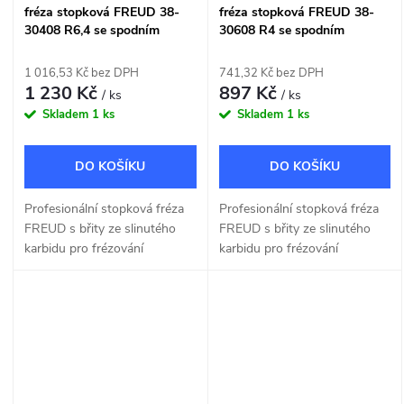
fréza stopková FREUD 38-
fréza stopková FREUD 38-
30408 R6,4 se spodním
30608 R4 se spodním
ložiskem
ložiskem
1 016,53 Kč bez DPH
741,32 Kč bez DPH
1 230 Kč
897 Kč
/ ks
/ ks
Skladem
1 ks
Skladem
1 ks
DO KOŠÍKU
DO KOŠÍKU
Profesionální stopková fréza
Profesionální stopková fréza
FREUD s břity ze slinutého
FREUD s břity ze slinutého
karbidu pro frézování
karbidu pro frézování
okrasných tvarů R 6,4mm.
okrasných tvarů R 4mm.