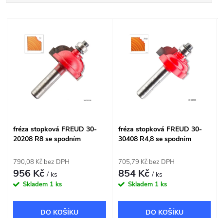
a
Nejlevnější
V
Nejdražší
z
ý
Nejprodávanější
e
p
Abecedně
n
i
í
s
fréza stopková FREUD 30-
fréza stopková FREUD 30-
p
20208 R8 se spodním
30408 R4,8 se spodním
p
ložiskem
ložiskem
r
790,08 Kč bez DPH
705,79 Kč bez DPH
r
956 Kč
854 Kč
/ ks
/ ks
o
Skladem
1 ks
Skladem
1 ks
o
d
DO KOŠÍKU
DO KOŠÍKU