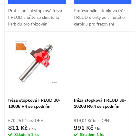
d
u
Profesionální stopková fréza
Profesionální stopková fréza
u
FREUD s břity ze slinutého
FREUD s břity ze slinutého
k
karbidu pro frézování
karbidu pro frézování
k
rádiusových okrasných tvarů
rádiusových okrasných tvarů
t
R 8mm.
R 4,8mm.
t
ů
ů
fréza stopková FREUD 38-
fréza stopková FREUD 38-
10008 R4 se spodním
10208 R6,4 se spodním
ložiskem
ložiskem
670,25 Kč bez DPH
819,01 Kč bez DPH
811 Kč
991 Kč
/ ks
/ ks
Skladem
1 ks
Skladem
1 ks