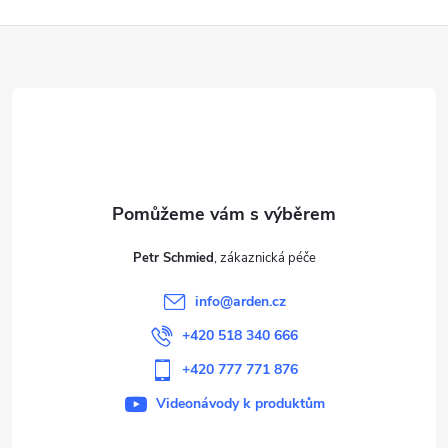
Z
á
p
a
t
Petr Schmied
í
info
@
arden.cz
+420 518 340 666
+420 777 771 876
Videonávody k produktům