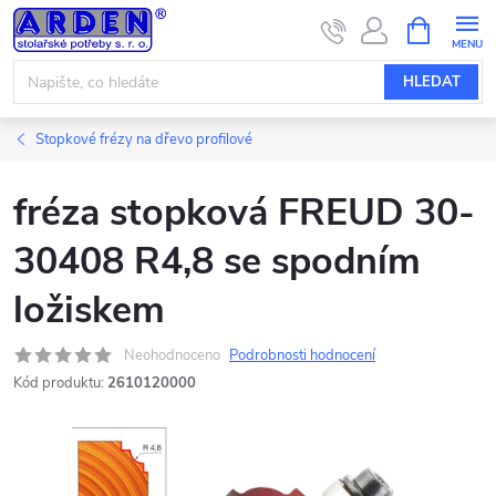
Přejít
NÁKUPNÍ
KOŠÍK
na
obsah
HLEDAT
Stopkové frézy na dřevo profilové
fréza stopková FREUD 30-
30408 R4,8 se spodním
ložiskem
Neohodnoceno
Podrobnosti hodnocení
Kód produktu:
2610120000