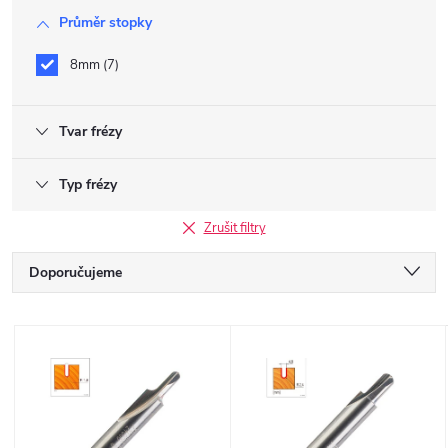
Průměr stopky
8mm
7
Tvar frézy
Typ frézy
Zrušit filtry
Ř
Doporučujeme
a
Nejlevnější
V
Nejdražší
z
ý
Nejprodávanější
e
Abecedně