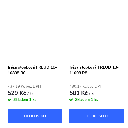
dřeva a dřevotřísky o šířce
a dřevotřísky o šířce 9,6mm.
6mm.
fréza stopková FREUD 18-
fréza stopková FREUD 18-
10808 R6
11008 R8
437,19 Kč bez DPH
480,17 Kč bez DPH
529 Kč
581 Kč
/ ks
/ ks
Skladem
1 ks
Skladem
1 ks
DO KOŠÍKU
DO KOŠÍKU