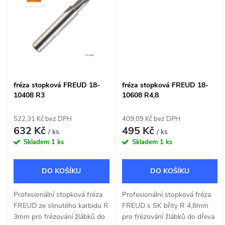
t
ů
ů
fréza stopková FREUD 18-
fréza stopková FREUD 18-
10408 R3
10608 R4,8
522,31 Kč bez DPH
409,09 Kč bez DPH
632 Kč
495 Kč
/ ks
/ ks
Skladem
1 ks
Skladem
1 ks
DO KOŠÍKU
DO KOŠÍKU
Profesionální stopková fréza
Profesionální stopková fréza
FREUD ze slinutého karbidu R
FREUD s SK břity R 4,8mm
3mm pro frézování žlábků do
pro frézování žlábků do dřeva