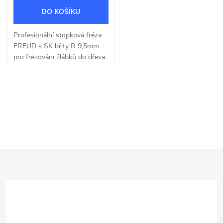
DO KOŠÍKU
Profesionální stopková fréza
FREUD s SK břity R 9,5mm
pro frézování žlábků do dřeva
a dřevotřísky o šířce 19mm.
O
v
l
Z
á
d
á
a
p
c