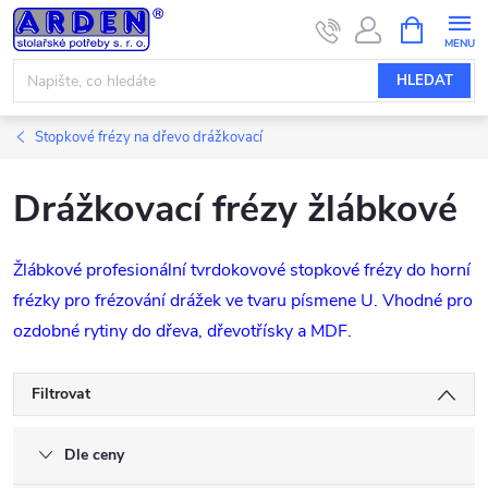
Přejít
NÁKUPNÍ
KOŠÍK
na
obsah
HLEDAT
Stopkové frézy na dřevo drážkovací
Drážkovací frézy žlábkové
Žlábkové profesionální tvrdokovové stopkové frézy do horní
frézky pro frézování drážek ve tvaru písmene U. Vhodné pro
ozdobné rytiny do dřeva, dřevotřísky a MDF.
Filtrovat
Dle ceny