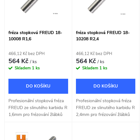
p
n
i
í
s
fréza stopková FREUD 18-
fréza stopková FREUD 18-
p
10008 R1,6
10208 R2,4
p
r
466,12 Kč bez DPH
466,12 Kč bez DPH
r
564 Kč
564 Kč
/ ks
/ ks
o
Skladem
1 ks
Skladem
1 ks
o
d
DO KOŠÍKU
DO KOŠÍKU
d
u
Profesionální stopková fréza
Profesionální stopková fréza
u
FREUD ze slinutého karbidu R
FREUD ze slinutého karbidu R
k
1,6mm pro frézování žlábků
2,4mm pro frézování žlábků
k
do dřeva a dřevotřísky o šířce
do dřeva a dřevotřísky o šířce
t
3,2mm.
4,8mm.