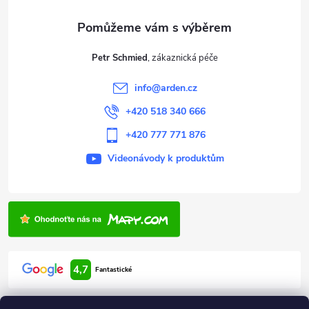
a
í
t
p
Petr Schmied
r
í
info
@
arden.cz
v
+420 518 340 666
k
+420 777 771 876
y
Videonávody k produktům
v
ý
p
i
4,7
Fantastické
s