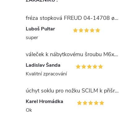
ZÁKAZNÍKŮ :
fréza stopková FREUD 04-14708 ø15
Luboš Pultar
super
í
váleček k nábytkovému šroubu M6x10x14mm Zn
Ladislav Šanda
Kvalitní zpracování
r
úchyt soklu pro nožku SCILM k přišroubování
Karel Hromádka
Ok