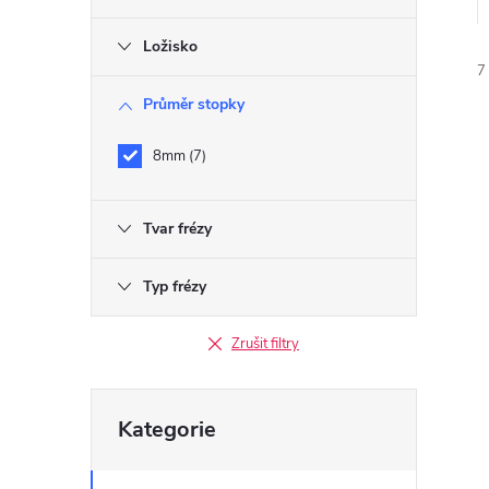
r
Ložisko
a
7
Průměr stopky
n
8mm
7
n
í
Tvar frézy
í
i
p
Typ frézy
a
Zrušit filtry
n
Přeskočit
Kategorie
kategorie
e