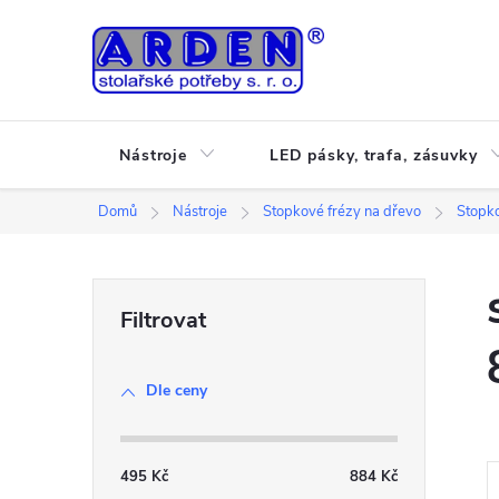
Přejít
na
obsah
Nástroje
LED pásky, trafa, zásuvky
Domů
Nástroje
Stopkové frézy na dřevo
Stopko
P
o
Dle ceny
s
t
495
Kč
884
Kč