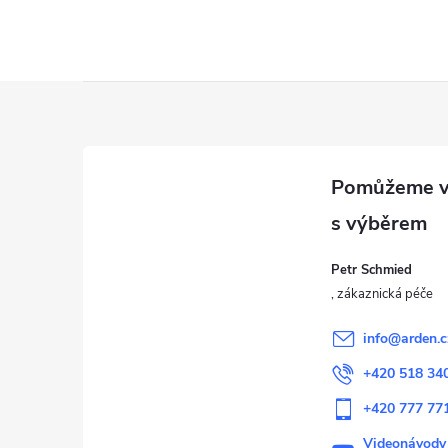
i
Z
á
p
a
Petr Schmied
t
í
info
@
arden.c
+420 518 34
+420 777 77
Videonávody