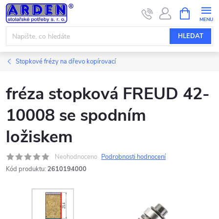
Přejít
NÁKUPNÍ
KOŠÍK
na
obsah
HLEDAT
Stopkové frézy na dřevo kopírovací
fréza stopková FREUD 42-
10008 se spodním
ložiskem
Neohodnoceno
Podrobnosti hodnocení
Kód produktu:
2610194000