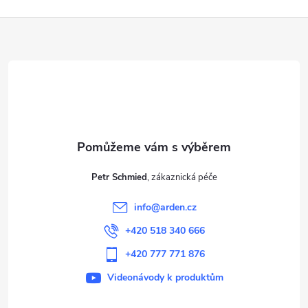
Z
á
p
a
t
Petr Schmied
í
info
@
arden.cz
+420 518 340 666
+420 777 771 876
Videonávody k produktům