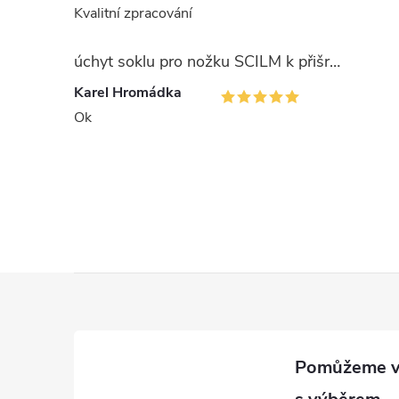
l
Kvalitní zpracování
úchyt soklu pro nožku SCILM k přišroubování
Karel Hromádka
Ok
í
r
Z
á
p