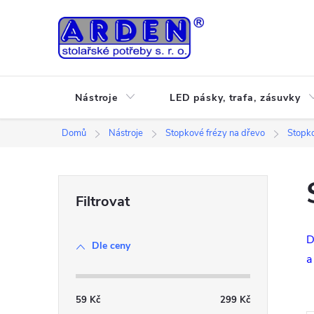
Přejít
na
obsah
Nástroje
LED pásky, trafa, zásuvky
Domů
Nástroje
Stopkové frézy na dřevo
Stopko
P
o
D
Dle ceny
s
a
t
59
Kč
299
Kč