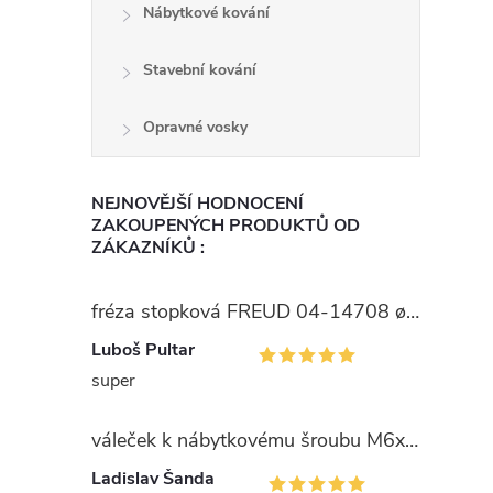
Nábytkové kování
Stavební kování
Opravné vosky
NEJNOVĚJŠÍ HODNOCENÍ
ZAKOUPENÝCH PRODUKTŮ OD
ZÁKAZNÍKŮ :
fréza stopková FREUD 04-14708 ø15
Luboš Pultar
super
váleček k nábytkovému šroubu M6x10x14mm Zn
Ladislav Šanda