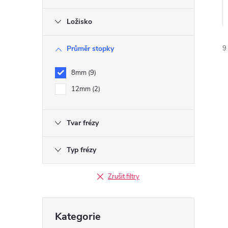
r
Ložisko
a
Průměr stopky
9
n
8mm
9
n
12mm
2
í
Tvar frézy
í
p
i
Typ frézy
a
Zrušit filtry
n
Přeskočit
e
Kategorie
kategorie