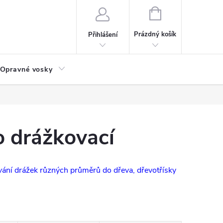
NÁKUPNÍ
KOŠÍK
Prázdný košík
Přihlášení
Opravné vosky
o drážkovací
vání drážek různých průměrů do dřeva, dřevotřísky