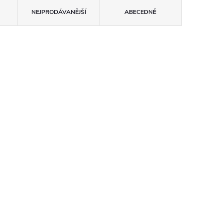
NEJPRODÁVANĚJŠÍ
ABECEDNĚ
02
fréza stopková WJ 003
ø10x20mm