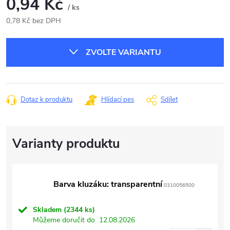
0,94 Kč
/ ks
0,78 Kč bez DPH
Měrná
cena:
ZVOLTE VARIANTU
Dotaz k produktu
Hlídací pes
Sdílet
Barva kluzáku: transparentní
0310056500
Skladem
(2344 ks)
Můžeme doručit do
12.08.2026