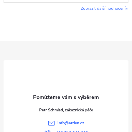
Zobrazit další hodnocení
Z
á
p
a
t
Petr Schmied
í
info
@
arden.cz