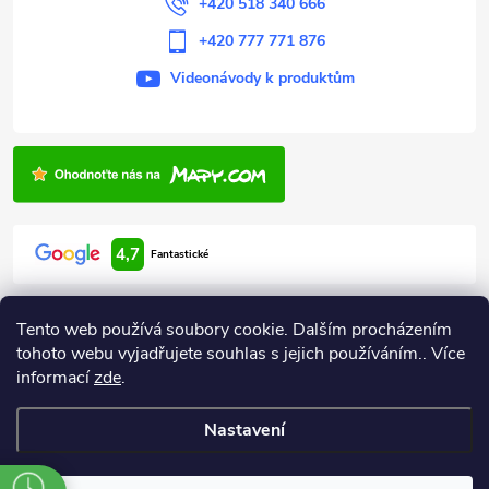
+420 518 340 666
+420 777 771 876
Videonávody k produktům
4,7
Fantastické
Tento web používá soubory cookie. Dalším procházením
tohoto webu vyjadřujete souhlas s jejich používáním.. Více
informací
zde
.
Informace pro vás
Nastavení
Copyright 2026
ARDEN HODONÍN
. Všechna práva vyhrazena.