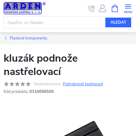
Přejít
NÁKUPNÍ
KOŠÍK
na
obsah
HLEDAT
Plastové komponenty
kluzák podnože
nastřelovací
Neohodnoceno
Podrobnosti hodnocení
Kód produktu:
0310056500