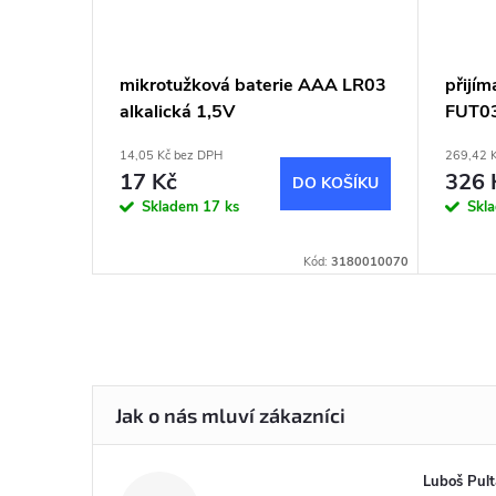
mikrotužková baterie AAA LR03
přijí
alkalická 1,5V
FUT03
14,05 Kč bez DPH
269,42 
17 Kč
326 
DO KOŠÍKU
Skladem
17 ks
Skl
Kód:
3180010070
Luboš Pult