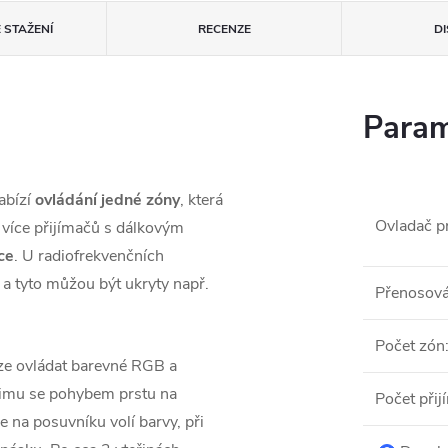
 STAŽENÍ
RECENZE
D
Param
bízí
ovládání jedné zóny
, která
Ovladač p
 více přijímačů s dálkovým
ce
. U radiofrekvenčních
a tyto můžou být ukryty např.
Přenosová
Počet zón
ze ovládat barevné RGB a
žimu se pohybem prstu na
Počet při
na posuvníku volí barvy, při