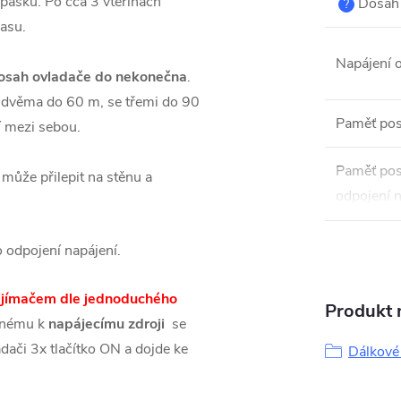
 pásku. Po cca 3 vteřinách
Dosah 
?
 jasu.
Napájení 
osah ovladače do nekonečna
.
 dvěma do 60 m, se třemi do 90
Paměť pos
í mezi sebou.
Paměť pos
e může přilepit na stěnu a
odpojení n
o odpojení napájení.
přijímačem dle jednoduchého
Produkt n
jenému k
napájecímu zdroji
se
adači 3x tlačítko ON a dojde ke
Dálkové