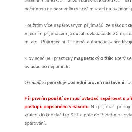
zvolení režimu CCT se volí barevná teplota CCT led
nečinnosti na posuvníku se režim vrací na ovládání
Použitím více napárovaných přijímačů lze násobit
d
S jedním přijímačem je dosah ovladače do 30 m, se
m, atd. Přijímače si RF signál automaticky předávaj
K ovladači je i praktický
magnetický držák
, který s
ovladač do něj umístit.
Ovladač si pamatuje
poslední úroveň nastavení
i p
Při prvním použití se musí ovladač napárovat s 
postupu popsaného v návodu.
Na
přijímači připo
krátce stiskne tlačítko SET a poté do 3 vteřin na ovl
spárování.