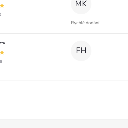
MK
6
Rychlé dodání
nta
FH
26