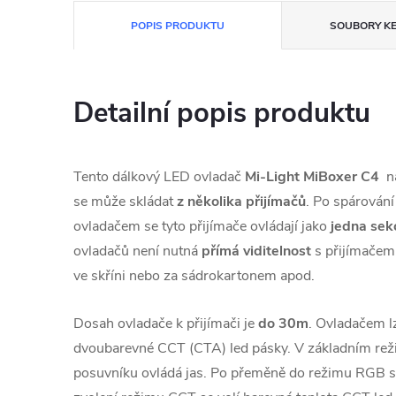
POPIS PRODUKTU
SOUBORY KE
Detailní popis produktu
Tento dálkový LED ovladač
Mi-Light MiBoxer C4
na
se může skládat
z několika přijímačů
. Po spárování
ovladačem se tyto přijímače ovládají jako
jedna sek
ovladačů není nutná
přímá viditelnost
s přijímačem 
ve skříni nebo za sádrokartonem apod.
Dosah ovladače k přijímači je
do
30m
. Ovladačem l
dvoubarevné CCT (CTA) led pásky. V základním re
posuvníku ovládá jas. Po přeměně do režimu RGB se 