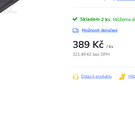
Skladem
2 ks
Možnosti doručení
389 Kč
/ ks
321,49 Kč bez DPH
Měrná
cena:
Dotaz k produktu
Hlí