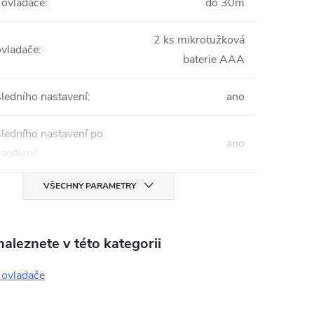
ovladače
:
do 30m
2 ks mikrotužková
ovladače
:
baterie AAA
ledního nastavení
:
ano
ledního nastavení po
ano
apájení
:
VŠECHNY PARAMETRY
aleznete v této kategorii
 ovladače