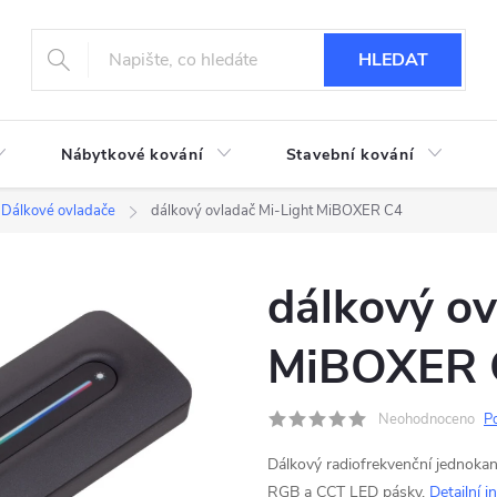
HLEDAT
Nábytkové kování
Stavební kování
Dálkové ovladače
dálkový ovladač Mi-Light MiBOXER C4
dálkový ov
MiBOXER 
Neohodnoceno
P
Dálkový radiofrekvenční jednok
RGB a CCT LED pásky.
Detailní 