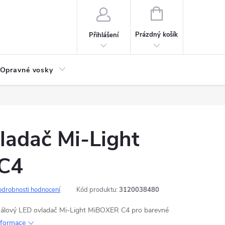
NÁKUPNÍ
KOŠÍK
Prázdný košík
Přihlášení
Opravné vosky
ladač Mi-Light
C4
odrobnosti hodnocení
Kód produktu:
3120038480
análový LED ovladač Mi-Light MiBOXER C4 pro barevné
informace