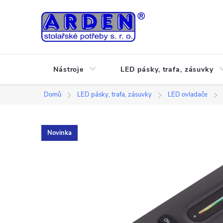
Přejít
na
obsah
Nástroje
LED pásky, trafa, zásuvky
Domů
LED pásky, trafa, zásuvky
LED ovladače
Novinka