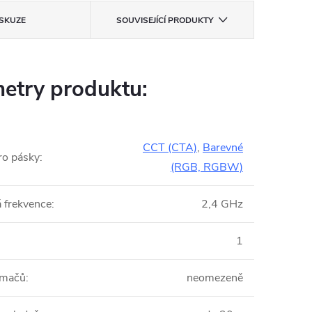
ISKUZE
SOUVISEJÍCÍ PRODUKTY
etry produktu:
CCT (CTA)
,
Barevné
ro pásky
:
(RGB, RGBW)
 frekvence
:
2,4 GHz
:
1
jímačů
:
neomezeně