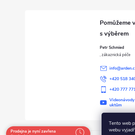
á
p
a
Petr Schmied
t
í
info
@
arden.c
+420 518 34
+420 777 77
Videonávody
uktům
Tento web p
webu vyjadřu
Prodejna je nyní zavřena