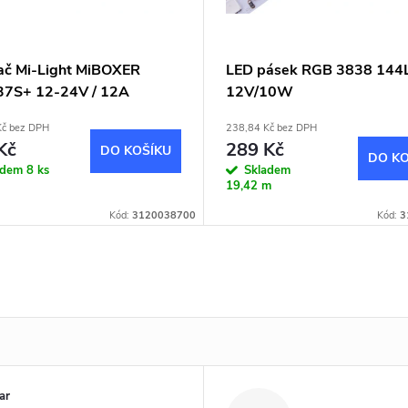
mač Mi-Light MiBOXER
LED pásek RGB 3838 144
7S+ 12-24V / 12A
12V/10W
Kč bez DPH
238,84 Kč bez DPH
Kč
289 Kč
DO KOŠÍKU
DO KO
adem
8 ks
Skladem
19,42 m
Kód:
3120038700
Kód:
3
ar