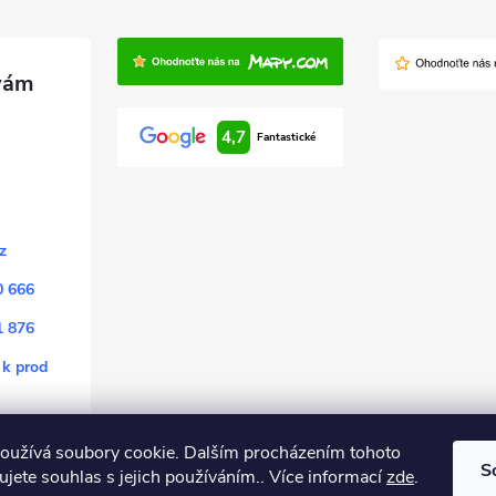
4,7
Fantastické
z
0 666
1 876
 k prod
oužívá soubory cookie. Dalším procházením tohoto
S
jete souhlas s jejich používáním.. Více informací
zde
.