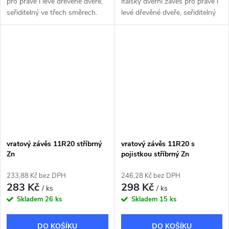
pro pravé i levé dřevěné dveře,
italský dveřní závěs pro pravé i
seřiditelný ve třech směrech.
levé dřevěné dveře, seřiditelný
ve třech směrech.
vratový závěs 11R20 stříbrný
vratový závěs 11R20 s
Zn
pojistkou stříbrný Zn
233,88 Kč bez DPH
246,28 Kč bez DPH
283 Kč
298 Kč
/ ks
/ ks
Skladem
26 ks
Skladem
15 ks
DO KOŠÍKU
DO KOŠÍKU