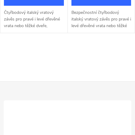
Čtyřbodový italský vratový
Bezpečnostní čtyřbodový
závěs pro pravé i levé dřevěné
italský vratový závěs pro pravé i
vrata nebo těžké dveře,
levé dřevěné vrata nebo těžké
seřiditelný ve třech směrech.
dveře, seřiditelný ve třech
směrech.
O
v
l
Z
á
d
á
a
p
c
a