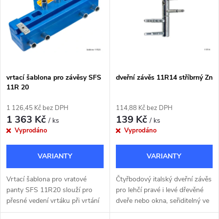
ů
ů
vrtací šablona pro závěsy SFS
dveřní závěs 11R14 stříbrný Zn
11R 20
1 126,45 Kč bez DPH
114,88 Kč bez DPH
1 363 Kč
139 Kč
/ ks
/ ks
Vyprodáno
Vyprodáno
Vrtací šablona pro vratové
Čtyřbodový italský dveřní závěs
panty SFS 11R20 slouží pro
pro lehčí pravé i levé dřevěné
přesné vedení vrtáku při vrtání
dveře nebo okna, seřiditelný ve
otvorů na čepy závěsu do
třech směrech.