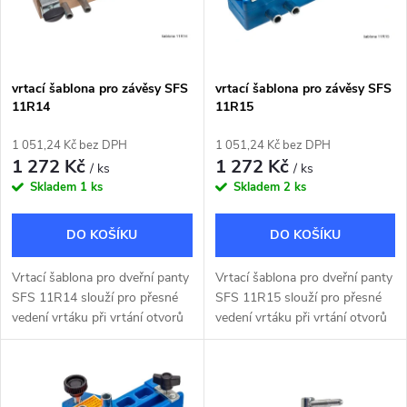
n
i
í
s
p
vrtací šablona pro závěsy SFS
vrtací šablona pro závěsy SFS
11R14
11R15
p
r
1 051,24 Kč bez DPH
1 051,24 Kč bez DPH
r
1 272 Kč
1 272 Kč
/ ks
/ ks
o
Skladem
1 ks
Skladem
2 ks
o
d
DO KOŠÍKU
DO KOŠÍKU
d
u
Vrtací šablona pro dveřní panty
Vrtací šablona pro dveřní panty
u
SFS 11R14 slouží pro přesné
SFS 11R15 slouží pro přesné
k
vedení vrtáku při vrtání otvorů
vedení vrtáku při vrtání otvorů
k
na čepy závěsu do zárubní a
na čepy závěsu do zárubní a
dveří.
dveří.
t
t