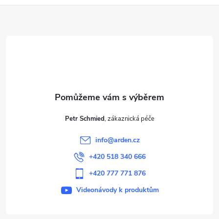
Z
á
p
a
t
Petr Schmied
í
info
@
arden.cz
+420 518 340 666
+420 777 771 876
Videonávody k produktům