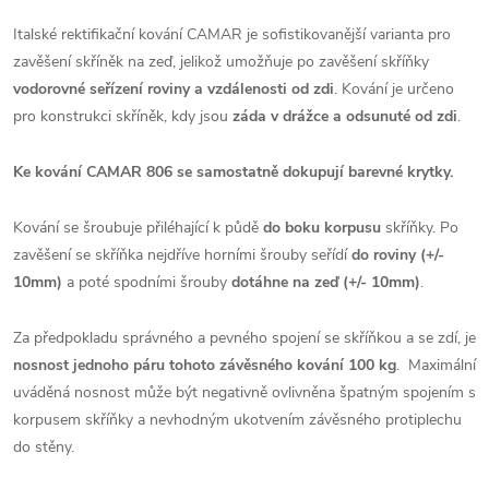
Italské rektifikační kování CAMAR je sofistikovanější varianta pro
zavěšení skříněk na zeď, jelikož umožňuje po zavěšení skříňky
vodorovné seřízení roviny a vzdálenosti od zdi
. Kování je určeno
pro konstrukci skříněk, kdy jsou
záda v drážce a odsunuté od zdi
.
Ke kování CAMAR 806 se samostatně dokupují barevné krytky.
Kování se šroubuje přiléhající k půdě
do boku korpusu
skříňky. Po
zavěšení se skříňka nejdříve horními šrouby seřídí
do roviny (+/-
10mm)
a poté spodními šrouby
dotáhne na zeď (+/- 10mm)
.
Za předpokladu správného a pevného spojení se skříňkou a se zdí, je
nosnost jednoho páru tohoto závěsného kování 100 kg
. Maximální
uváděná nosnost může být negativně ovlivněna špatným spojením s
korpusem skříňky a nevhodným ukotvením závěsného protiplechu
do stěny.