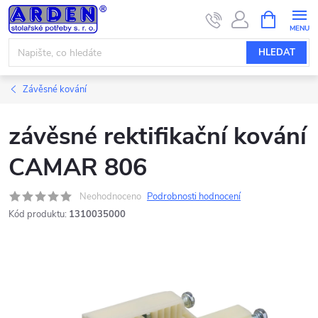
Přejít
NÁKUPNÍ
KOŠÍK
na
obsah
HLEDAT
Závěsné kování
závěsné rektifikační kování
CAMAR 806
Neohodnoceno
Podrobnosti hodnocení
Kód produktu:
1310035000