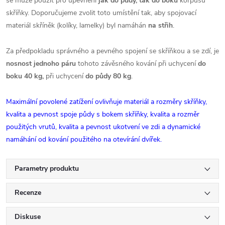
se může použít pro upevnění
jak do půdy, tak do boku
korpusu
skříňky. Doporučujeme zvolit toto umístění tak, aby spojovací
materiál skříněk (kolíky, lamelky) byl namáhán
na střih
.
Za předpokladu správného a pevného spojení se skříňkou a se zdí, je
nosnost jednoho páru
tohoto závěsného kování při uchycení
do
boku 40 kg,
při uchycení
do půdy 80 kg
.
Maximální povolené zatížení ovlivňuje materiál a rozměry skříňky,
kvalita a pevnost spoje půdy s bokem skříňky, kvalita a rozměr
použitých vrutů, kvalita a pevnost ukotvení ve zdi a dynamické
namáhání od kování použitého na otevírání dvířek.
Parametry produktu
Recenze
Diskuse