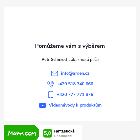
á
p
a
t
Petr Schmied
í
info
@
arden.cz
+420 518 340 666
+420 777 771 876
Videonávody k produktům