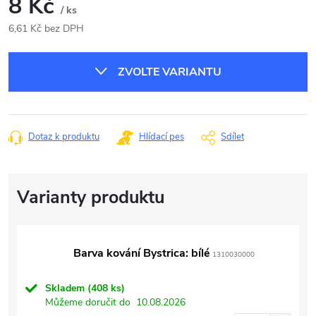
8 Kč
/ ks
6,61 Kč bez DPH
Měrná
cena:
ZVOLTE VARIANTU
Dotaz k produktu
Hlídací pes
Sdílet
Barva kování Bystrica: bílé
1310030000
Skladem
(408 ks)
Můžeme doručit do
10.08.2026