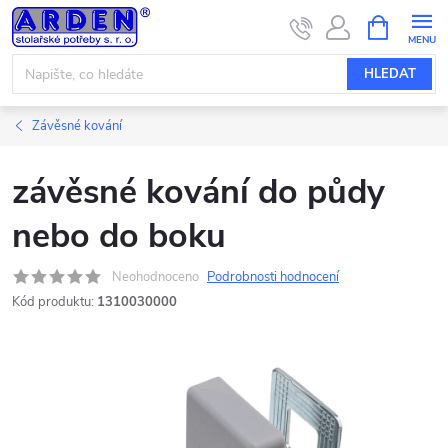
Přejít
NÁKUPNÍ
KOŠÍK
na
obsah
HLEDAT
Závěsné kování
závěsné kování do půdy
nebo do boku
Neohodnoceno
Podrobnosti hodnocení
Kód produktu:
1310030000