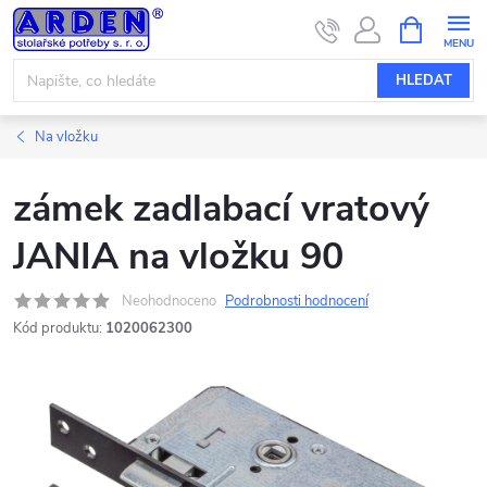
Přejít
NÁKUPNÍ
KOŠÍK
na
obsah
HLEDAT
Na vložku
zámek zadlabací vratový
JANIA na vložku 90
Neohodnoceno
Podrobnosti hodnocení
Kód produktu:
1020062300