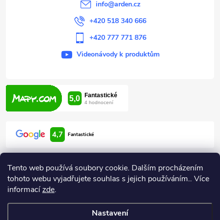
í
info
@
arden.cz
+420 518 340 666
+420 777 771 876
Videonávody k produktům
4,7
Fantastické
Tento web používá soubory cookie. Dalším procházením
tohoto webu vyjadřujete souhlas s jejich používáním.. Více
informací
zde
.
Informace pro vás
Nastavení