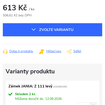
613 Kč
/ ks
506,61 Kč bez DPH
Měrná
cena:
ZVOLTE VARIANTU
Dotaz k produktu
Hlídací pes
Sdílet
Zámek JANIA: Z 111 levý
1020062300
Skladem
2 ks
Můžeme doručit do
12.08.2026