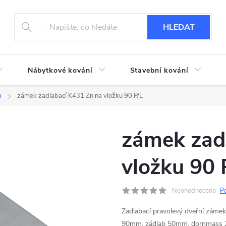
HLEDAT
Nábytkové kování
Stavební kování
u
zámek zadlabací K431 Zn na vložku 90 P/L
zámek zad
vložku 90 
Neohodnoceno
P
Zadlabací pravolevý dveřní zámek
90mm, zádlab 50mm, dornmass 