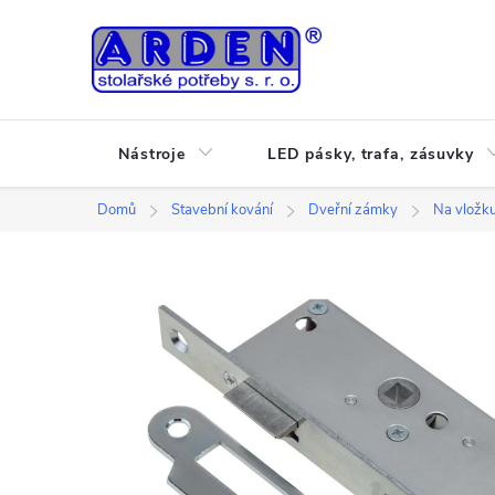
Přejít
na
obsah
Nástroje
LED pásky, trafa, zásuvky
Domů
Stavební kování
Dveřní zámky
Na vložk