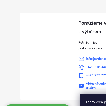
Z
á
p
a
Petr Schmied
t
í
info
@
arden.c
+420 518 34
+420 777 77
Videonávody
uktům
Tento web p