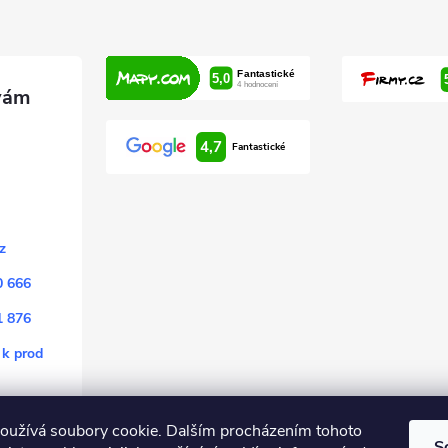
4,7
Fantastické
z
0 666
1 876
 k prod
oužívá soubory cookie. Dalším procházením tohoto
S