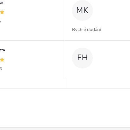
ar
MK
6
Rychlé dodání
nta
FH
26