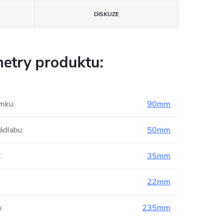
DISKUZE
etry produktu:
ámku
:
90mm
ádlabu
:
50mm
s
:
35mm
22mm
a
:
235mm