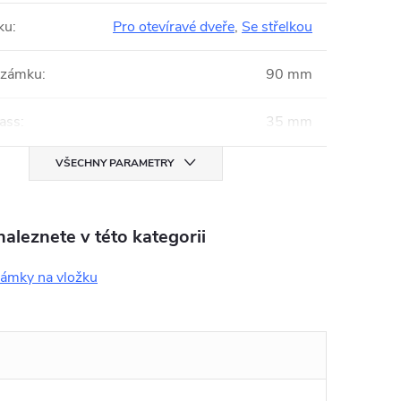
ku
:
Pro otevíravé dveře
,
Se střelkou
 zámku
:
90 mm
ass
:
35 mm
VŠECHNY PARAMETRY
aleznete v této kategorii
zámky na vložku