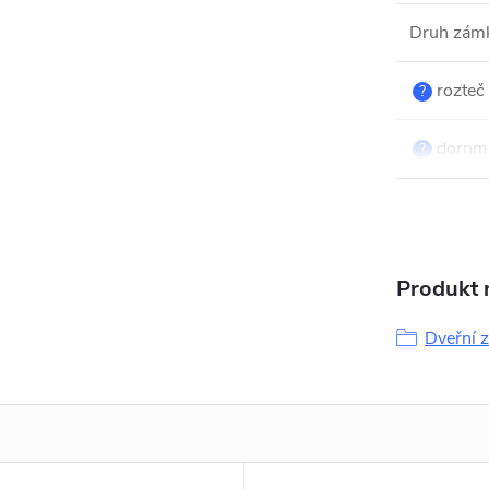
Druh zám
rozteč
?
dornm
?
Produkt n
Dveřní 