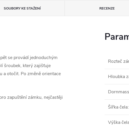
SOUBORY KE STAŽENÍ
RECENZE
Param
zpět se provádí jednoduchým
Rozteč z
í šroubek, který zajišťuje
u a otočit. Po změně orientace
Hloubka z
Dornmas
pro zapuštění zámku, nejčastěji
Šířka čela
:
Výška čel