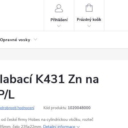
NÁKUPNÍ
KOŠÍK
Prázdný košík
Přihlášení
Opravné vosky
labací K431 Zn na
P/L
odrobnosti hodnocení
Kód produktu:
1020048000
 od české firmy Hobes na cylindrickou vložku, rozteč
35mm, čelo 235x22mm.
Detailní informace