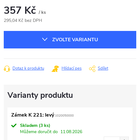
357 Kč
/ ks
295,04 Kč bez DPH
Měrná
cena:
ZVOLTE VARIANTU
Dotaz k produktu
Hlídací pes
Sdílet
Zámek K 221: levý
1020050000
Skladem
(3 ks)
Můžeme doručit do
11.08.2026