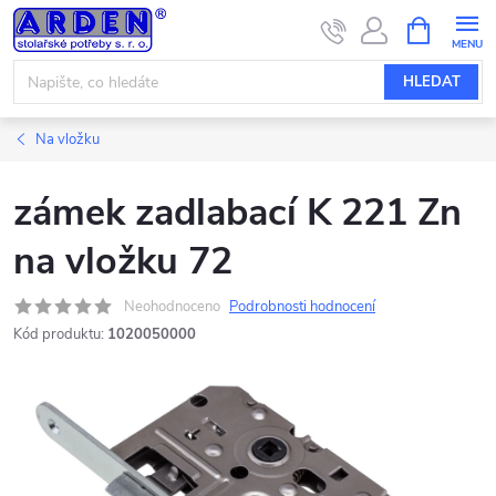
Přejít
NÁKUPNÍ
KOŠÍK
na
obsah
HLEDAT
Na vložku
zámek zadlabací K 221 Zn
na vložku 72
Neohodnoceno
Podrobnosti hodnocení
Kód produktu:
1020050000