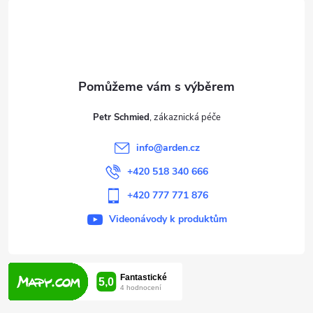
á
p
a
t
Petr Schmied
í
info
@
arden.cz
+420 518 340 666
+420 777 771 876
Videonávody k produktům