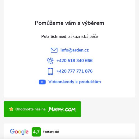
p
a
t
Petr Schmied
í
info
@
arden.cz
+420 518 340 666
+420 777 771 876
Videonávody k produktům
4,7
Fantastické