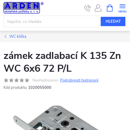
Přejít
NÁKUPNÍ
KOŠÍK
na
obsah
HLEDAT
WC klička
zámek zadlabací K 135 Zn
WC 6x6 72 P/L
Neohodnoceno
Podrobnosti hodnocení
Kód produktu:
1020055000