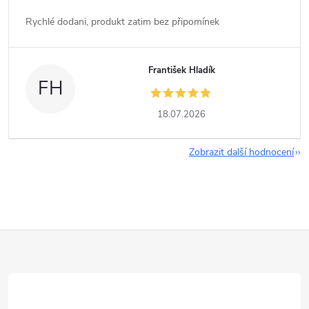
Rychlé dodani, produkt zatim bez připomínek
František Hladík
FH
18.07.2026
Zobrazit další hodnocení
Z
á