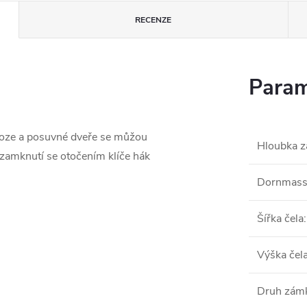
RECENZE
Param
loze a posuvné dveře se můžou
Hloubka z
 zamknutí se otočením klíče hák
Dornmas
Šířka čela
:
Výška čel
Druh zám