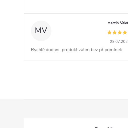
Martin Vale
MV
29.07.20
Rychlé dodani, produkt zatim bez připomínek
Z
á