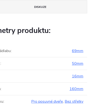
DISKUZE
etry produktu:
ádlabu
:
69mm
s
:
50mm
16mm
a
:
160mm
ku
:
Pro posuvné dveře
,
Bez střelky