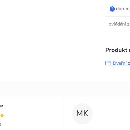
dornm
?
ovládání 
Produkt n
Dveřní z
ar
MK
6