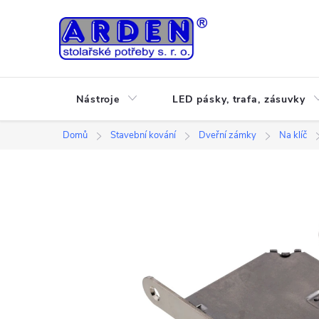
Přejít
na
obsah
Nástroje
LED pásky, trafa, zásuvky
Domů
Stavební kování
Dveřní zámky
Na klíč