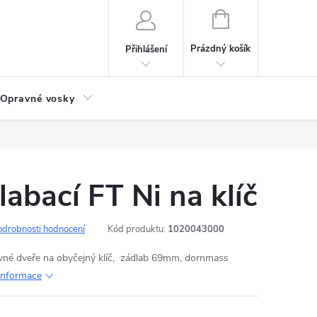
NÁKUPNÍ
KOŠÍK
Prázdný košík
Přihlášení
Opravné vosky
abací FT Ni na klíč
odrobnosti hodnocení
Kód produktu:
1020043000
vné dveře na obyčejný klíč, zádlab 69mm, dornmass
 informace