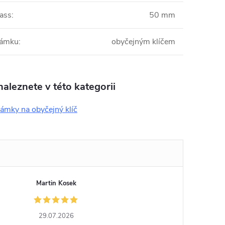
ass
:
50 mm
zámku
:
obyčejným klíčem
aleznete v této kategorii
ámky na obyčejný klíč
Martin Kosek
29.07.2026