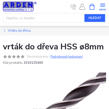
Přejít
NÁKUPNÍ
KOŠÍK
na
obsah
HLEDAT
Vrtáky do dřeva
vrták do dřeva HSS ø8mm
Neohodnoceno
Podrobnosti hodnocení
Kód produktu:
2510125400