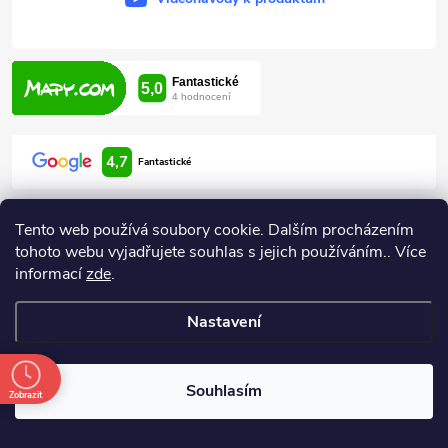
4,7
Fantastické
Tento web používá soubory cookie. Dalším procházením
tohoto webu vyjadřujete souhlas s jejich používáním.. Více
informací
zde
.
Informace pro vás
Nastavení
Copyright 2026
ARDEN HODONÍN
. Všechna práva vyhrazena.
Souhlasím
Zobrazit
Vytvořil Shoptet