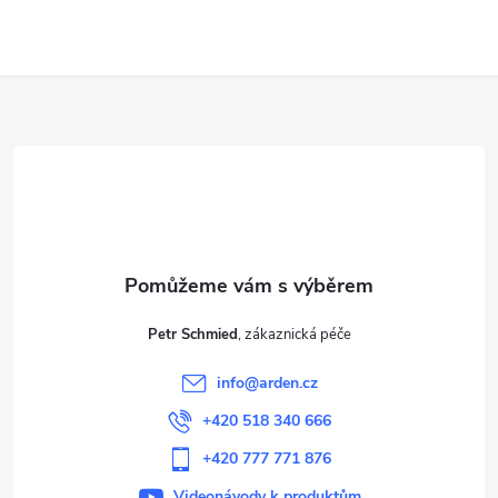
Z
á
p
a
t
Petr Schmied
í
info
@
arden.cz
+420 518 340 666
+420 777 771 876
Videonávody k produktům